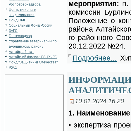
ме­ро­при­я­тия:
п.
Роспотребнадзора
Центр гигиены и
ко­мис­сии Бур­лин­
эпидемиологии
По­ло­же­ние о кон­
Фонд ОМС
Социальный Фонд России
рай­о­на Ал­тай­ско
ЗАГС
го рай­он­но­го Со­в
Гостехнадзор
Управление ветеринарии по
20.12.2022 №24.
Бурлинскому району
Алтайкрайстат
Подробнее...
Хит
Алтайский филиал РАНХиГС
Фонд "Защитники Отечества"
РЖД
ИНФОРМАЦИЯ
АНАЛИТИЧЕ
10.01.2024 16:20
1. На­име­но­ва­ние
• экс­пер­ти­за про­