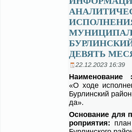
ИНФОРМАЦИЯ
АНАЛИТИЧЕС
ИСПОЛНЕНИ
МУНИЦИПАЛ
БУРЛИНСКИЙ
ДЕВЯТЬ МЕСЯ
22.12.2023 16:39
На­име­но­ва­ние э
«О хо­де ис­пол­не­
Бур­лин­ский рай­он
да».
Ос­но­ва­ние для пр
ро­при­я­тия:
план р
Бур­лин­ско­го рай­о