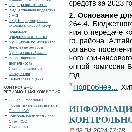
средств за 2023 го
Предпринимательство
Имущественная поддержка
2. Ос­но­ва­ние дл
СМСП
ИКЦ. Информационно-
264.4. Бюд­жет­но­г
консультационный центр
ния о пе­ре­да­че ко
поддержки
предпринимательства
го рай­о­на Ал­тай­
Муниципальное имущество
ор­га­нов по­се­ле­
Земельные ресурсы
Муниципальный заказ
но­го финан­со­во­г
Инвестиционная
деятельность
он­ной ко­мис­сии Б
Стандарт развития
год.
конкуренции
Кадастровая оценка
Подробнее...
Хит
КОНТРОЛЬНО-
РЕВИЗИОННАЯ КОМИССИЯ
Общая информация
Нормативные правовые акты
ИНФОРМАЦИЯ
Планы КСО
Контрольная деятельность
КОНТРОЛЬН
Отчет КСО
Стандарты
08.04.2024 17:18