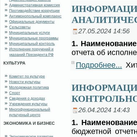
Административная комиссия
ИНФОРМАЦИЯ
Противодействие коррупции
Антимонопольный комплаенс
АНАЛИТИЧЕ
Официальные документы
Сельсоветы
27.05.2024 14:56
Муниципальные услуги
Муниципальные программы
1. На­име­но­ва­ние
Муниципальный контроль
Исполнение поручений и
от­че­та об ис­пол­н
указаний Президента РФ
КУЛЬТУРА
Подробнее...
Хит
Комитет по культуре
Новости культуры
ИНФОРМАЦИЯ
Молодежная политика
Спорт
КОНТРОЛЬН
Сведения о доходах
Учреждения культуры
26.04.2024 14:43
Многофункциональный
культурный центр
1. На­име­но­ва­ние
ЭКОНОМИКА И БИЗНЕС
бюд­жет­ной от­чет­
Экономическое развитие