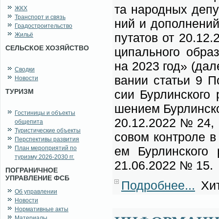
та на­род­ных де­пу
ЖКХ
Транспорт и связь
ний и до­пол­не­ний
Градостроительство
пу­та­тов от 20.12
Жильё
СЕЛЬСКОЕ ХОЗЯЙСТВО
ци­паль­но­го об­ра
на 2023 год» (да­ле
Сводки
ва­нии ста­тьи 9 По
Новости
ТУРИЗМ
сии Бур­лин­ско­го 
ше­ни­ем Бур­лин­ско
Гостиницы и объекты
20.12.2022 № 24, П
общепита
Туристические объекты
со­вом кон­тро­ле в
Перспективы развития
ем Бур­лин­ско­го р
План мероприятий по
туризму 2026-2030 гг.
21.06.2022 № 15.
ПОГРАНИЧНОЕ
УПРАВЛЕНИЕ ФСБ
Подробнее...
Хит
Об управлении
Новости
Нормативные акты
Материалы