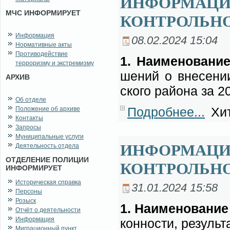
ИНФОРМАЦИЯ
МЧС ИНФОРМИРУЕТ
КОНТРОЛЬН
Информация
08.02.2024 15:04
Нормативные акты
Противодействие
1. На­име­но­ва­ние
терроризму и экстремизму
ше­ний о вне­се­нии
АРХИВ
ско­го рай­о­на за 2
Об отделе
Подробнее...
Хит
Положение об архиве
Контакты
Запросы
Муниципальные услуги
ИНФОРМАЦИЯ
Деятельность отдела
ОТДЕЛЕНИЕ ПОЛИЦИИ
КОНТРОЛЬН
ИНФОРМИРУЕТ
Историческая справка
31.01.2024 15:58
Персоны
Розыск
1. На­име­но­ва­ние
Отчёт о деятельности
Информация
кон­но­сти, ре­зуль­т
Миграционный пункт