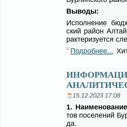
Вы­во­ды:
Ис­пол­не­ние бюд­ж
ский рай­он Ал­тай­
рак­те­ри­зу­ет­ся сл
Подробнее...
Хит
ИНФОРМАЦИЯ
АНАЛИТИЧЕ
15.12.2023 17:08
1. На­име­но­ва­ние
тов по­се­ле­ний Бур
да.