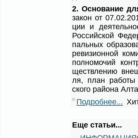
2. Ос­но­ва­ние дл
за­кон от 07.02.20
ции и де­я­тель­но­
Рос­сий­ской Фе­де­
паль­ных об­ра­зо­в
ре­ви­зи­он­ной ко­
пол­но­мо­чий кон­т
ществ­ле­нию внеш­н
ля, план ра­бо­ты к
ско­го рай­о­на Ал­т
Подробнее...
Хит
Еще статьи...
ИНФОРМАЦИЯО