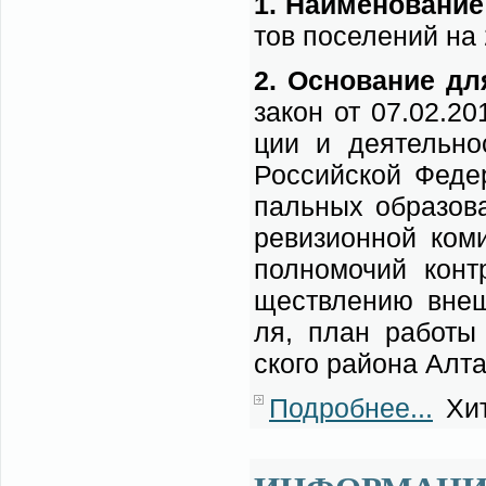
1. На­име­но­ва­ние
тов по­се­ле­ний
на 
2. Ос­но­ва­ние дл
за­кон от 07.02.20
ции и де­я­тель­но­
Рос­сий­ской Фе­де­
паль­ных об­ра­зо­в
ре­ви­зи­он­ной ко­
пол­но­мо­чий кон­т
ществ­ле­нию внеш­н
ля, план ра­бо­ты к
ско­го рай­о­на Ал­т
Подробнее...
Хит