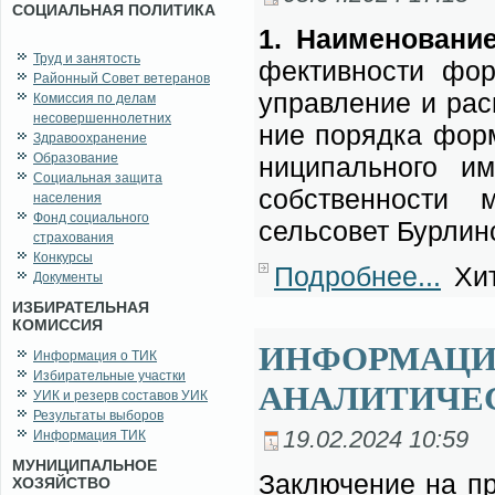
СОЦИАЛЬНАЯ ПОЛИТИКА
1. На­име­но­ва­ние
Труд и занятость
фек­тив­но­сти фор­
Районный Совет ветеранов
управ­ле­ние и рас­
Комиссия по делам
несовершеннолетних
ние по­ряд­ка фор­м
Здравоохранение
Образование
ни­ци­паль­но­го им
Социальная защита
соб­ствен­но­сти м
населения
Фонд социального
сель­со­вет Бур­лин­
страхования
Конкурсы
Подробнее...
Хит
Документы
ИЗБИРАТЕЛЬНАЯ
КОМИССИЯ
ИНФОРМАЦИЯ
Информация о ТИК
Избирательные участки
АНАЛИТИЧЕ
УИК и резерв составов УИК
Результаты выборов
19.02.2024 10:59
Информация ТИК
МУНИЦИПАЛЬНОЕ
За­клю­че­ние на пр
ХОЗЯЙСТВО