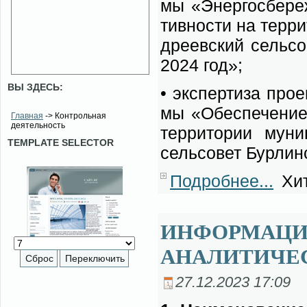
мы «
Энер­го­сбе­ре
тив­но­сти
на тер­ри­
дре­ев­ский сель­со
2024 год»;
ВЫ ЗДЕСЬ:
• экс­пер­ти­за про­
мы «
Обес­пе­че­ни
Главная
-> Контрольная
деятельность
тер­ри­то­рии му­ни­
TEMPLATE SELECTOR
сель­со­вет Бур­лин­
Подробнее...
Хит
ИНФОРМАЦИЯ
АНАЛИТИЧЕ
27.12.2023 17:09