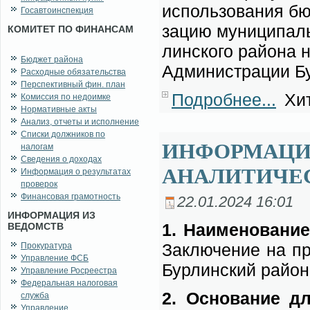
ис­поль­зо­ва­ния б
Госавтоинспекция
за­цию му­ни­ци­пал
КОМИТЕТ ПО ФИНАНСАМ
лин­ско­го рай­о­на 
Бюджет района
Адми­ни­стра­ции Бур
Расходные обязательства
Перспективный фин. план
Подробнее...
Хит
Комиссия по недоимке
Нормативные акты
Анализ, отчеты и исполнение
Списки должников по
ИНФОРМАЦИЯ
налогам
Сведения о доходах
АНАЛИТИЧЕ
Информация о результатах
проверок
Финансовая грамотность
22.01.2024 16:01
ИНФОРМАЦИЯ ИЗ
1. На­име­но­ва­ние
ВЕДОМСТВ
За­клю­че­ние на про
Прокуратура
Управление ФСБ
Бур­лин­ский рай­он
Управление Росреестра
Федеральная налоговая
2. Ос­но­ва­ние дл
служба
Управление