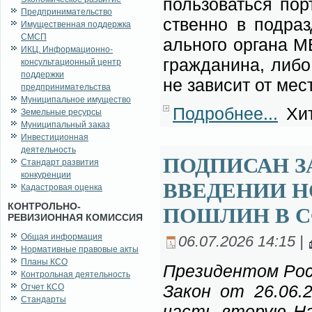
поль­зо­вать­ся пор­
Предпринимательство
ствен­но в под­раз­
Имущественная поддержка
СМСП
аль­но­го ор­га­на 
ИКЦ. Информационно-
граж­да­ни­на, ли­бо
консультационный центр
поддержки
не за­ви­сит от ме­с
предпринимательства
Муниципальное имущество
Подробнее...
Хит
Земельные ресурсы
Муниципальный заказ
Инвестиционная
деятельность
ПОДПИСАН З
Стандарт развития
конкуренции
ВВЕДЕНИИ 
Кадастровая оценка
КОНТРОЛЬНО-
ПОШЛИН В С
РЕВИЗИОННАЯ КОМИССИЯ
Общая информация
06.07.2026 14:15 |
Нормативные правовые акты
Планы КСО
Пре­зи­ден­том Рос­
Контрольная деятельность
За­кон от 26.06.
Отчет КСО
Стандарты
часть вто­рую На­ло