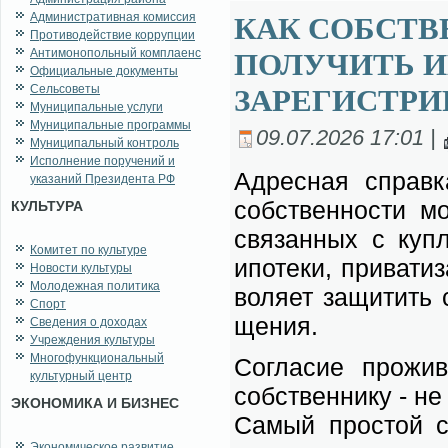
Административная комиссия
КАК СОБСТ
Противодействие коррупции
Антимонопольный комплаенс
ПОЛУЧИТЬ 
Официальные документы
Сельсоветы
ЗАРЕГИСТРИ
Муниципальные услуги
Муниципальные программы
09.07.2026 17:01 |
Муниципальный контроль
Исполнение поручений и
Адрес­ная справ­ка
указаний Президента РФ
соб­ствен­но­сти мо
КУЛЬТУРА
свя­зан­ных с куп­
Комитет по культуре
ипо­те­ки, при­ва­ти
Новости культуры
Молодежная политика
во­ля­ет за­щи­тить
Спорт
ще­ния.
Сведения о доходах
Учреждения культуры
Многофункциональный
Со­гла­сие про­жи­
культурный центр
соб­ствен­ни­ку - не 
ЭКОНОМИКА И БИЗНЕС
Са­мый про­стой с
Экономическое развитие