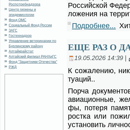
Рос­сий­ской Фе­де­р
Роспотребнадзора
Центр гигиены и
ло­же­ния на тер­ри
эпидемиологии
Фонд ОМС
Подробнее...
Хит
Социальный Фонд России
ЗАГС
Гостехнадзор
Управление ветеринарии по
ЕЩЕ РАЗ О 
Бурлинскому району
Алтайкрайстат
19.05.2026 14:39 |
Алтайский филиал РАНХиГС
Фонд "Защитники Отечества"
РЖД
К со­жа­ле­нию, ни­
ту­а­ций..
Пор­ча до­ку­мен­то
авиа­ци­он­ные, же­
фы, по­те­ря па­мя­
рост­ка или по­жи­ло
уста­но­вить лич­нос