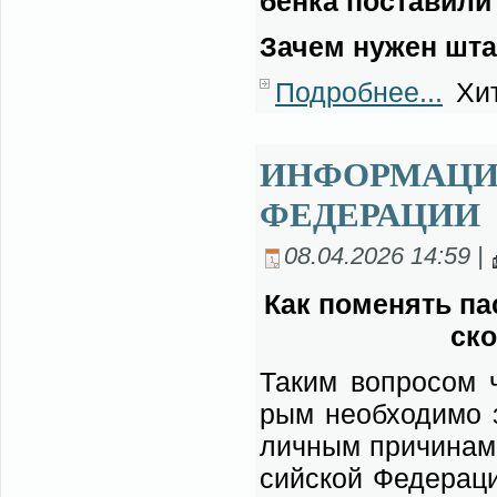
бен­ка по­ста­ви­ли
За­чем ну­жен шта
Подробнее...
Хит
ИНФОРМАЦИ
ФЕДЕРАЦИИ
08.04.2026 14:59 |
Как по­ме­нять пас
ско
Та­ким во­про­сом ч
рым не­об­хо­ди­мо 
лич­ным при­чи­нам.
сий­ской Фе­де­ра­ц