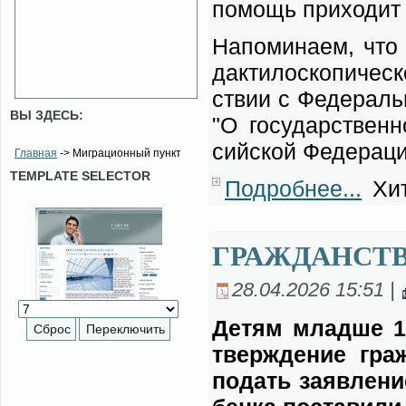
по­мощь при­хо­дит д
На­по­ми­на­ем, что
дак­ти­ло­ско­пи­че­
ствии с Фе­де­раль
ВЫ ЗДЕСЬ:
"О го­су­дар­ствен­
сий­ской Фе­де­ра­ции
Главная
-> Миграционный пункт
TEMPLATE SELECTOR
Подробнее...
Хит
ГРАЖДАНСТВ
28.04.2026 15:51 |
Де­тям млад­ше 1
твер­жде­ние граж
по­дать за­яв­ле­н