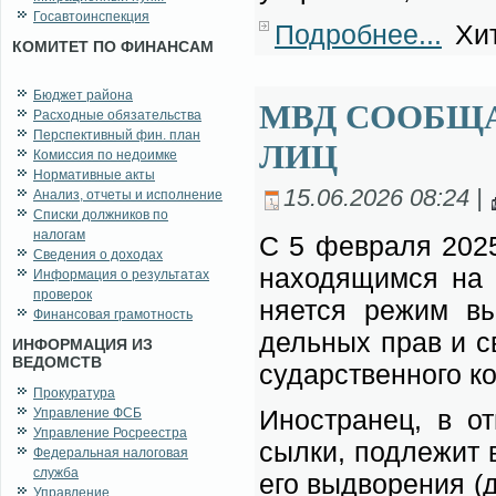
Госавтоинспекция
Подробнее...
Хит
КОМИТЕТ ПО ФИНАНСАМ
Бюджет района
МВД СООБЩА
Расходные обязательства
Перспективный фин. план
ЛИЦ
Комиссия по недоимке
Нормативные акты
15.06.2026 08:24 |
Анализ, отчеты и исполнение
Списки должников по
налогам
С 5 фев­ра­ля 2025 
Сведения о доходах
на­хо­дя­щим­ся на 
Информация о результатах
проверок
ня­ет­ся ре­жим вы­
Финансовая грамотность
дель­ных прав и св
ИНФОРМАЦИЯ ИЗ
ВЕДОМСТВ
су­дар­ствен­но­го к
Прокуратура
Ино­стра­нец, в от­
Управление ФСБ
Управление Росреестра
сыл­ки, под­ле­жит 
Федеральная налоговая
служба
его вы­дво­ре­ния (д
Управление