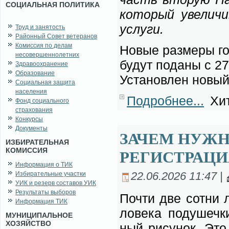
СОЦИАЛЬНАЯ ПОЛИТИКА
ко­то­рый уве­ли­ч
услу­ги.
Труд и занятость
Районный Совет ветеранов
Комиссия по делам
Но­вые раз­ме­ры гос
несовершеннолетних
бу­дут по­да­ны с 2
Здравоохранение
Образование
Уста­нов­лен но­вый
Социальная защита
населения
Подробнее...
Хит
Фонд социального
страхования
Конкурсы
Документы
ЗАЧЕМ НУЖ
ИЗБИРАТЕЛЬНАЯ
КОМИССИЯ
РЕГИСТРАЦИ
Информация о ТИК
Избирательные участки
22.06.2026 11:47 |
УИК и резерв составов УИК
Результаты выборов
По­чти две сот­ни л
Информация ТИК
ло­ве­ка по­ду­шеч
МУНИЦИПАЛЬНОЕ
ХОЗЯЙСТВО
ный ри­су­нок. Это 