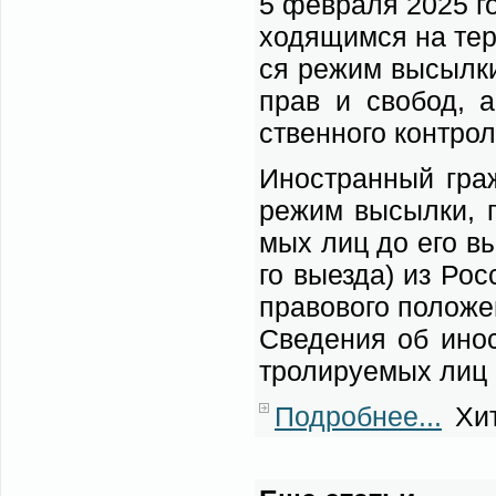
5 фев­ра­ля 2025 го
хо­дя­щим­ся на тер­
ся ре­жим вы­сыл­ки
прав и сво­бод, а 
ствен­но­го кон­тро­
Ино­стран­ный граж­
ре­жим вы­сыл­ки, п
мых лиц до его вы­д
го вы­ез­да) из Рос­
пра­во­во­го по­ло­ж
Све­де­ния об ино­
тро­ли­ру­е­мых лиц 
Подробнее...
Хит