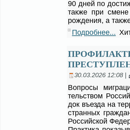
90 дней по до­сти­ж
так­же при смене 
рож­де­ния, а так­ж
Подробнее...
Хит
ПРОФИЛАКТ
ПРЕСТУПЛЕН
30.03.2026 12:08 |
Во­про­сы ми­гра­ци­
тель­ством Рос­сий­
док въез­да на тер­
стран­ных граж­дан,
Рос­сий­ской Фе­де­
Прак­ти­ка по­ка­зы