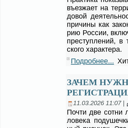
въез­жа­ет на тер­р
до­вой де­я­тель­н
при­чи­ны как за­кон
рию Рос­сии, вклю­ч
пре­ступ­ле­ний, в 
ско­го ха­рак­те­ра.
Подробнее...
Хит
ЗАЧЕМ НУЖ
РЕГИСТРАЦИ
11.03.2026 11:07 |
По­чти две сот­ни л
ло­ве­ка по­ду­шеч