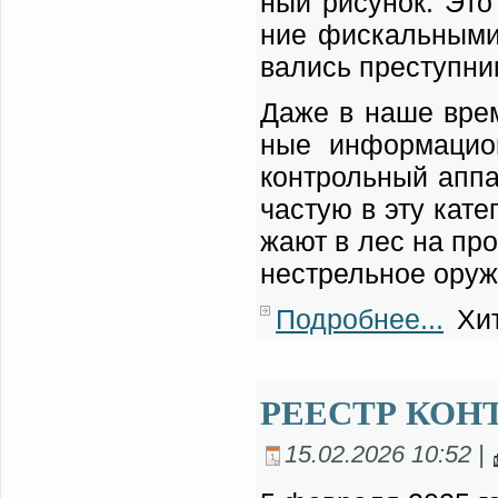
ный ри­су­нок. Это 
ние фис­каль­ны­ми 
ва­лись пре­ступ­ни­
Да­же в на­ше вре­м
ные ин­фор­ма­ци­о
кон­троль­ный ап­па
ча­стую в эту ка­те­
жа­ют в лес на про
не­стрель­ное ору­
Подробнее...
Хит
РЕЕСТР КОН
15.02.2026 10:52 |