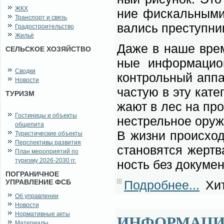
ЖКХ
ние фис­каль­ны­ми 
Транспорт и связь
ва­лись пре­ступ­ни­
Градостроительство
Жильё
Да­же в на­ше вре­м
СЕЛЬСКОЕ ХОЗЯЙСТВО
ные ин­фор­ма­ци­о
Сводки
кон­троль­ный ап­па
Новости
ча­стую в эту ка­те­
ТУРИЗМ
жа­ют в лес на про
Гостиницы и объекты
не­стрель­ное ору­
общепита
В жиз­ни про­ис­хо­
Туристические объекты
Перспективы развития
ста­но­вят­ся жерт­
План мероприятий по
туризму 2026-2030 гг.
ность без до­ку­мен
ПОГРАНИЧНОЕ
Подробнее...
Хит
УПРАВЛЕНИЕ ФСБ
Об управлении
Новости
Нормативные акты
ИНФОРМАЦИ
Материалы