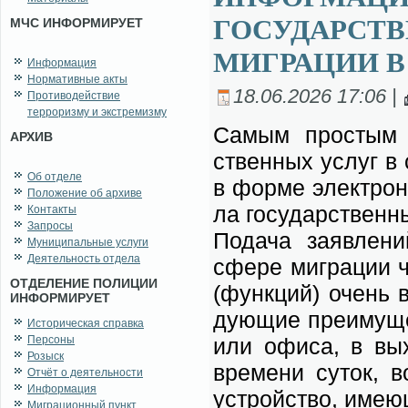
ГОСУДАРСТВ
МЧС ИНФОРМИРУЕТ
МИГРАЦИИ В
Информация
Нормативные акты
18.06.2026 17:06 |
Противодействие
терроризму и экстремизму
Са­мым про­стым и
АРХИВ
ствен­ных услуг в с
Об отделе
в фор­ме элек­трон­
Положение об архиве
ла го­су­дар­ствен­
Контакты
Запросы
По­да­ча за­яв­ле­
Муниципальные услуги
Деятельность отдела
сфе­ре ми­гра­ции 
ОТДЕЛЕНИЕ ПОЛИЦИИ
(функ­ций) очень во
ИНФОРМИРУЕТ
ду­ю­щие пре­иму­ще
Историческая справка
Персоны
или офи­са, в вы­х
Розыск
вре­ме­ни су­ток, 
Отчёт о деятельности
Информация
устрой­ство, име­ю­
Миграционный пункт