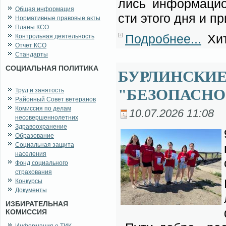
лись ин­фор­ма­ци­о
Общая информация
сти это­го дня и при
Нормативные правовые акты
Планы КСО
Подробнее...
Хит
Контрольная деятельность
Отчет КСО
Стандарты
СОЦИАЛЬНАЯ ПОЛИТИКА
БУРЛИНСКИ
"БЕЗОПАСНО
Труд и занятость
Районный Совет ветеранов
Комиссия по делам
10.07.2026 11:08
несовершеннолетних
Здравоохранение
Образование
Социальная защита
населения
Фонд социального
страхования
Конкурсы
Документы
ИЗБИРАТЕЛЬНАЯ
КОМИССИЯ