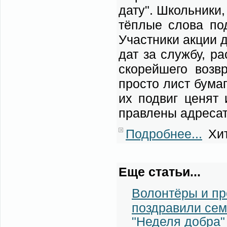
да­ту". Школь­ни­ки,
тёп­лые сло­ва под
Участ­ни­ки ак­ции д
дат за служ­бу, рас
ско­рей­ше­го воз
про­сто лист бу­ма­г
их по­двиг це­нят 
прав­ле­ны адре­са­
Подробнее...
Хит
Еще статьи...
Волонтёры и пр
поздравили сем
"Неделя добра"