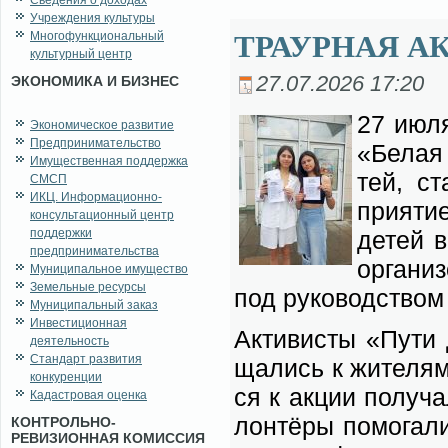
Сведения о доходах
Учреждения культуры
Многофункциональный
ТРАУРНАЯ А
культурный центр
27.07.2026 17:20
ЭКОНОМИКА И БИЗНЕС
27 июля
Экономическое развитие
Предпринимательство
«Бе­лая
Имущественная поддержка
тей, ст
СМСП
ИКЦ. Информационно-
при­я­ти
консультационный центр
поддержки
де­тей в
предпринимательства
ор­га­ни
Муниципальное имущество
Земельные ресурсы
под ру­ко­вод­ством
Муниципальный заказ
Инвестиционная
Ак­ти­ви­сты «Пу­ти
деятельность
Стандарт развития
ща­лись к жи­те­лям
конкуренции
ся к ак­ции по­лу­ч
Кадастровая оценка
лон­тё­ры по­мо­га­л
КОНТРОЛЬНО-
РЕВИЗИОННАЯ КОМИССИЯ