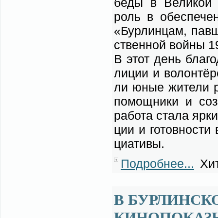
бе­ды в Ве­ли­кой 
роль в обес­пе­че­н
«Бур­лин­цам, пав­ш
ствен­ной вой­ны 1
В этот день бла­го­
ли­ции и во­лон­тёр­
ли юные жи­те­ли ра
по­мощ­ни­ки и со­
ра­бо­та ста­ла яр­к
ции и го­тов­но­ст
ци­а­ти­вы.
Подробнее...
Хит
В БУРЛИНСК
КИНОПОКАЗЫ