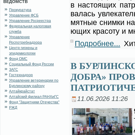
ВЕДОМСТВ
в на­сто­я­щих пат­
Прокуратура
ва­лась увле­ка­тел
Управление ФСБ
мят­ные сним­ки на 
Управление Росреестра
Федеральная налоговая
ю­щих кра­со­ту и мн
служба
Управление
Подробнее...
Хит
Роспотребнадзора
Центр гигиены и
эпидемиологии
Фонд ОМС
В БУРЛИНСК
Социальный Фонд России
ЗАГС
ДОБРА» ПРО
Гостехнадзор
Управление ветеринарии по
ПАТРИОТИЧЕ
Бурлинскому району
Алтайкрайстат
Алтайский филиал РАНХиГС
11.06.2026 11:26
Фонд "Защитники Отечества"
РЖД