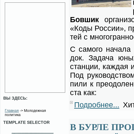
Бо­в­шик
ор­га­ни­з
«Ко­ды Рос­сии», пр
тей с мно­го­гран­н
С са­мо­го на­ча­ла
док. За­да­ча юны
стан­ции, каж­дая и
Под ру­ко­вод­ством
пи­ли к пре­одо­ле­
ста как:
ВЫ ЗДЕСЬ:
Подробнее...
Хит
Главная
-> Молодежная
политика
TEMPLATE SELECTOR
В БУРЛЕ ПРО