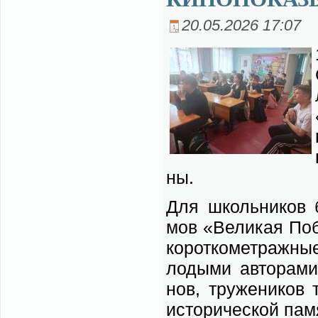
20.05.2026 17:07
ны.
Для школь­ни­ков 
мов «Ве­ли­кая По­
ко­рот­ко­мет­раж­н
ло­ды­ми ав­то­ра­м
нов, тру­же­ни­ков 
ис­то­ри­че­ской па­м