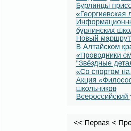
Бурлинцы присо
«Георгиевская 
Информационный
бурлинских шко
Новый маршрут
В Алтайском кр
«Проводники с
"Звёздные дета
«Со спортом на
Акция «Филосо
школьников
Всероссийский 
<<
Первая
<
Пр