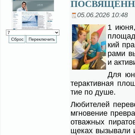
ПОСВЯЩЁНН
05.06.2026 10:48
1 июня,
пло­ща­д
кий праз
ра­ми в
и ак­ти­
Для юных
тер­ак­тив­ная пло­
тие по ду­ше.
Лю­би­те­лей пе­ре­
мгно­ве­ние пре­вра
от­важ­ных пи­ра­т
ще­ках вы­зы­ва­ли 