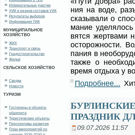
«Пу­ти добра» рас­п
Информация о ТИК
Избирательные участки
ния на во­де, разъ­
УИК и резерв составов УИК
Результаты выборов
ска­зы­ва­ли о спо­
Информация ТИК
ма­ние уде­ля­лось 
МУНИЦИПАЛЬНОЕ
вят­ся жерт­ва­ми н
ХОЗЯЙСТВО
осто­рож­но­сти. Во­
ЖКХ
Транспорт и связь
па­ния в не­обо­ру­
Градостроительство
Жильё
так­же о не­об­хо­д
СЕЛЬСКОЕ ХОЗЯЙСТВО
вре­мя от­ды­ха у во
Сводки
Подробнее...
Хит
Новости
ТУРИЗМ
БУРЛИНСКИЕ
Гостиницы и объекты
общепита
ПРАЗДНИК ДЛ
Туристические объекты
Перспективы развития
09.07.2026 11:57
План мероприятий по
туризму 2026-2030 гг.