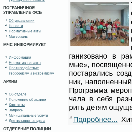
ПОГРАНИЧНОЕ
УПРАВЛЕНИЕ ФСБ
Об управлении
Новости
Нормативные акты
Материалы
МЧС ИНФОРМИРУЕТ
га­ни­зо­ва­но в р
Информация
мые», по­свя­щен­но
Нормативные акты
Противодействие
по­ста­ра­лись со­
терроризму и экстремизму
ник, на­пол­нен­ный
АРХИВ
Про­грам­ма ме­ро­п
Об отделе
ча­ла в се­бя раз­н
Положение об архиве
Контакты
рить де­тям ощу­ще­
Запросы
Муниципальные услуги
Подробнее...
Хит
Деятельность отдела
ОТДЕЛЕНИЕ ПОЛИЦИИ