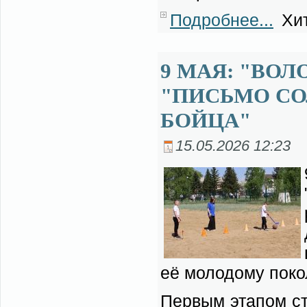
Подробнее...
Хит
9 МАЯ: "ВО
"ПИСЬМО СО
БОЙЦА"
15.05.2026 12:23
её мо­ло­до­му по­ко
Пер­вым эта­пом ста