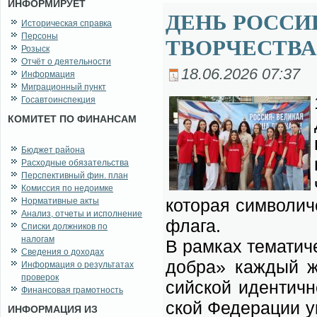
ИНФОРМИРУЕТ
ДЕНЬ РОССИ
Историческая справка
Персоны
ТВОРЧЕСТВА
Розыск
Отчёт о деятельности
18.06.2026 07:37
Информация
Миграционный пункт
Госавтоинспекция
КОМИТЕТ ПО ФИНАНСАМ
Бюджет района
Расходные обязательства
Перспективный фин. план
Комиссия по недоимке
ко­то­рая сим­во­ли­
Нормативные акты
Анализ, отчеты и исполнение
фла­га.
Списки должников по
налогам
В рам­ках те­ма­ти­ч
Сведения о доходах
добра» каж­дый же
Информация о результатах
проверок
сий­ской иден­тич­н
Финансовая грамотность
ской Фе­де­ра­ции у
ИНФОРМАЦИЯ ИЗ