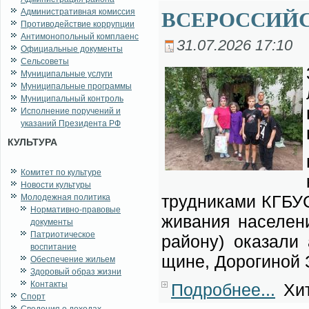
Административная комиссия
ВСЕРОССИЙС
Противодействие коррупции
Антимонопольный комплаенс
31.07.2026 17:10
Официальные документы
Сельсоветы
Муниципальные услуги
Муниципальные программы
Муниципальный контроль
Исполнение поручений и
указаний Президента РФ
КУЛЬТУРА
Комитет по культуре
Новости культуры
труд­ни­ка­ми КГБУ
Молодежная политика
Нормативно-правовые
жи­ва­ния на­се­ле­
документы
Патриотическое
рай­о­ну) ока­за­л
воспитание
щине, До­ро­ги­ной З
Обеспечение жильем
Здоровый образ жизни
Контакты
Подробнее...
Хит
Спорт