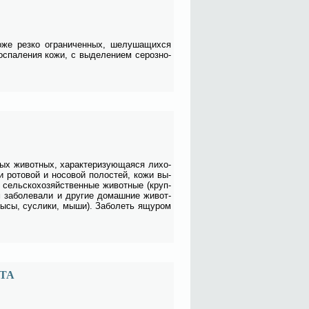
ко­же рез­ко огра­ни­чен­ных, ше­лу­ша­щих­ся
с­па­ле­ния ко­жи, с вы­де­ле­ни­ем се­роз­но-
 жи­вот­ных, ха­рак­те­ри­зу­ю­ща­я­ся ли­хо­
ки ро­то­вой и но­со­вой по­ло­стей, ко­жи вы­
 сель­ско­хо­зяй­ствен­ные жи­вот­ные (круп­
м за­боле­ва­ли и дру­гие до­маш­ние жи­вот­
кры­сы, сус­ли­ки, мы­ши). За­бо­леть ящу­ром
ТА