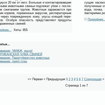
ди­у­се 20 км от не­го. Боль­ные и кон­так­ти­ро­вав­шие
су­щие на­се­к
ны­ми жи­вот­ны­ми сви­ньи под­ле­жат убою с по­сле­
по­лу­чен­ные о
м сжи­га­ни­ем тру­пов. Жи­вот­ные за­ра­жа­ют­ся при
во­да, поч­ва, 
нии кор­мов, по­ра­жен­ных ви­ру­сом, ре­спи­ра­тор­ным
бак­те­ри­я­ми ро
 через по­вре­жден­ную ко­жу, уку­сы кле­щей пе­ре­
Подробнее..
ков. Осо­бую опас­ность пред­став­ля­ют про­дук­ты
­ра­жен­ных сви­ней.
обнее...
Хиты: 855
атьи...
имание: ЧМЖЖ, ящур!
ФРИКАНСКАЯ ЧУМА СВИНЕЙ
имание: Паратуберкулез животных
имание: грипп птиц
<<
Первая
<
Предыдущая
1
2
3
4
5
6
7
Следующая
Страница 1 из 7