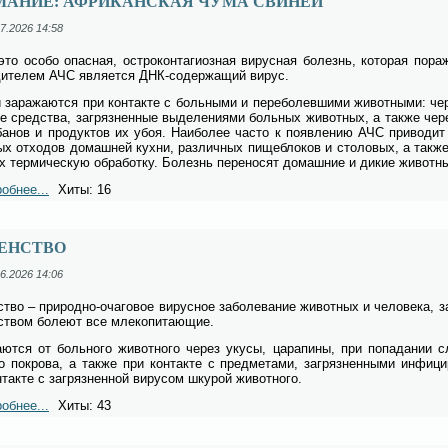
МАНИЕ: АФРИКАНСКАЯ ЧУМА СВИНЕЙ
7.2026 14:58
то осо­бо опас­ная, ост­ро­кон­та­ги­оз­ная ви­рус­ная бо­лезнь, ко­то­рая по­ра
ди­те­лем АЧС яв­ля­ет­ся ДНК-со­дер­жа­щий ви­рус.
 за­ра­жа­ют­ся при кон­так­те с боль­ны­ми и пе­ре­болев­ши­ми жи­вот­ны­ми: че
е сред­ства, за­гряз­нен­ные вы­де­ле­ни­я­ми боль­ных жи­вот­ных, а так­же чер
ба­нов и про­дук­тов их убоя. Наи­бо­лее ча­сто к по­яв­ле­нию АЧС при­во­дит
ых от­хо­дов до­маш­ней кух­ни, раз­лич­ных пи­ще­бло­ков и сто­ло­вых, а так­же
 тер­ми­че­скую об­ра­бот­ку. Бо­лезнь пе­ре­но­сят до­маш­ние и ди­кие жи­вот­ны
обнее...
Хиты: 16
ЕНСТВО
6.2026 14:06
ство – при­род­но-оча­го­вое ви­рус­ное за­боле­ва­ние жи­вот­ных и че­ло­ве­ка, з
ством бо­ле­ют все мле­ко­пи­та­ю­щие.
а­ют­ся от боль­но­го жи­вот­но­го через уку­сы, ца­ра­пи­ны, при по­па­да­нии
го по­кро­ва, а так­же при кон­так­те с пред­ме­та­ми, за­гряз­нен­ны­ми ин­фи­ц
­так­те с за­гряз­нен­ной ви­ру­сом шку­рой жи­вот­но­го.
обнее...
Хиты: 43