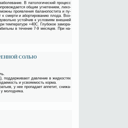
за­боле­ва­ние. В па­то­ло­ги­че­ский про­цесс
­про­вож­да­ет­ся об­щим угне­те­ни­ем, ли­хо­
мож­ны про­яв­ле­ния ба­ла­но­по­сти­та и пу­
ит к смер­ти и абор­ти­ро­ва­нию пло­да. Воз­
 до­воль­но устой­чив к усло­ви­ям внеш­ней
и тем­пе­ра­ту­ре +40С. Глу­бо­кое за­мо­ра­
ста­биль­ны в те­че­ние 7-9 ме­ся­цев. При на­
РЕННОЙ СОЛЬЮ
оль.
 под­дер­жи­ва­ют дав­ле­ние в жид­ко­стях
­еда­е­мость и усво­я­е­мость кор­ма.
а­тьев, у нее про­па­да­ет ап­пе­тит, сни­жа­
 у мо­лод­ня­ка.