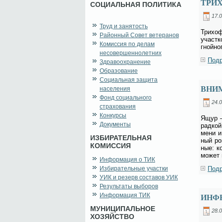
ТРИ
СОЦИАЛЬНАЯ ПОЛИТИКА
17.0
Труд и занятость
Три­хо­
Районный Совет ветеранов
участ­к
Комиссия по делам
гной­но­
несовершеннолетних
Подр
Здравоохранение
Образование
Социальная защита
ВНИ
населения
Фонд социального
24.0
страхования
Конкурсы
Ящур – 
Документы
рад­кой
ме­ни и
ИЗБИРАТЕЛЬНАЯ
ный ро­
КОМИССИЯ
ные: ко
мо­жет 
Информация о ТИК
Избирательные участки
Подр
УИК и резерв составов УИК
Результаты выборов
Информация ТИК
ИНФ
МУНИЦИПАЛЬНОЕ
28.0
ХОЗЯЙСТВО