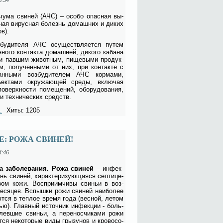
 чу­ма сви­ней (АЧС) – осо­бо опас­ная вы­
оз­ная ви­рус­ная бо­лезнь до­маш­них и ди­ких
ов).
з­бу­ди­те­ля АЧС осу­ществ­ля­ет­ся пу­тем
­но­го кон­так­та до­маш­ней, ди­ко­го ка­ба­на
 пав­шим жи­вот­ным, пи­ще­вы­ми про­дук­
м, по­лу­чен­ны­ми от них, при кон­так­те с
о­ван­ны­ми воз­бу­ди­те­лем АЧС кор­ма­ми,
­ек­та­ми окру­жа­ю­щей сре­ды, вклю­чая
по­верх­но­сти по­ме­ще­ний, обо­ру­до­ва­ния,
и тех­ни­че­ских средств.
.
Хиты: 1205
: РОЖА СВИНЕЙ!
4:46
ка за­боле­ва­ния. Ро­жа сви­ней
– ин­фек­
нь сви­ней, ха­рак­те­ри­зу­ю­ща­я­ся сеп­ти­це­
­зом ко­жи. Вос­при­им­чи­вы сви­ньи в воз­
е­ся­цев. Вспыш­ки ро­жи сви­ней наи­бо­лее
­ют­ся в теп­лое вре­мя го­да (вес­ной, ле­том
ью). Глав­ный ис­точ­ник ин­фек­ции - боль­
лев­шие сви­ньи, а пе­ре­нос­чи­ка­ми ро­жи
­ся не­ко­то­рые ви­ды гры­зу­нов и кро­во­со­