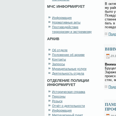
В ок­тя
МЧС ИНФОРМИРУЕТ
му рай­
бы­ло у
Псев­до
Информация
ствен­н
Нормативные акты
бать в 
псев­до
Противодействие
терроризму и экстремизму
Подр
АРХИВ
ВНИ
Об отделе
Положение об архиве
23.1
Контакты
Запросы
Вни­ма­
Бру­цел
Муниципальные услуги
За­ра­ж
Деятельность отдела
про­ис­
стях, м
ОТДЕЛЕНИЕ ПОЛИЦИИ
ИНФОРМИРУЕТ
Подр
Историческая справка
Персоны
Розыск
ПАМ
Отчёт о деятельности
ПРО
Информация
Миграционный пункт
23.0