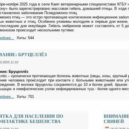
б­ре-но­яб­ре 2025 го­да в се­ле Каип ве­те­ри­нар­ны­ми спе­ци­а­ли­ста­ми КГБУ 
о­ну» бы­ло за­ре­ги­стри­ро­ва­но мас­со­вая ги­бель до­маш­ней пти­цы. В хо­де п
ста­нов­ле­но за­боле­ва­ние Псев­до­мо­ноз птиц.
­мо­ноз птиц — это ост­ро про­те­ка­ю­щее кон­та­ги­оз­ное ин­фек­ци­он­ное за­боле­
ых жи­вот­ных и птиц. Осо­бен­но уяз­ви­мы мо­лод­няк в пер­вые дни жиз­ни, а 
по­след­ние дни ин­ку­ба­ции. Ги­бель эм­бри­о­нов мо­жет со­став­лять от 5 до
­мо­но­зом про­ис­хо­дит не­сколь­ки­ми пу­тя­ми:
обнее...
Хиты: 544
МАНИЕ: БРУЦЕЛЛЁЗ
0.2025 11:10
ние: Бру­цел­лёз
­лёз – хро­ни­че­ски про­те­ка­ю­щая бо­лезнь жи­вот­ных (ов­цы, ко­зы, круп­ный р
е­ние че­ло­ве­ка про­ис­хо­дит при кон­так­те с боль­ны­ми жи­вот­ны­ми или упо
хож­де­ния. В мо­ло­ке бру­цел­лы со­хра­ня­ют­ся до 10 и бо­лее дней, брын­зе 
ыш­цах и лим­фа­ти­че­ских уз­лах ин­фи­ци­ро­ван­ных туш - бо­лее од­но­го ме­с
обнее...
Хиты: 701
ЯТКА ДЛЯ НАСЕЛЕНИЯ ПО
ВНИМАНИ
ФИЛАКТИКЕ БЕШЕНСТВА
СВИНЕЙ
9.2025 11:44
18.07.2025 1