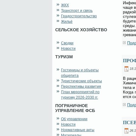
Ин­фек­
ЖКХ
ча­ще в
Транспорт и связь
рад­кой
Градостроительство
сту­лез
бу­ди­т
Жильё
сре­ды.
СЕЛЬСКОЕ ХОЗЯЙСТВО
жи­ва­н
гре­ва­
Подр
Сводки
Новости
ТУРИЗМ
ПРО
18.1
Гостиницы и объекты
общепита
В ра­ци
Туристические объекты
Хи­ми­ч
Перспективы развития
те­ла и
План мероприятий по
Ко­гда 
ет­ся с
туризму 2026-2030 гг.
Подр
ПОГРАНИЧНОЕ
УПРАВЛЕНИЕ ФСБ
Об управлении
ПСЕ
Новости
Нормативные акты
26.1
Материалы