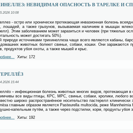
ИНЕЛЛЕЗ: НЕВИДИМАЯ ОПАСНОСТЬ В ТАРЕЛКЕ И 
5.2026 10:08
нел­лез - ост­ро или хро­ни­че­ски про­те­ка­ю­щая ин­ва­зи­он­ная бо­лезнь все­яд
, ло­ша­дей, а так­же гры­зу­нов, вы­зы­ва­е­мая на­ли­чи­ем в мыш­цах мле­ко­
­нелл). Этим за­боле­ва­ни­ем мо­жет за­ра­зить­ся и че­ло­век (при тя­же­лых ос
е­таль­ность мо­жет до­сти­гать 50%).
й при­ро­де ис­точ­ни­ка­ми три­хи­нел­ле­за ча­ще все­го яв­ля­ют­ся ка­ба­ны, бар­
до­маш­них жи­вот­ных бо­ле­ют сви­ньи, со­ба­ки, кош­ки. Они за­ра­жа­ют­ся пр
ов, про­дук­тов убоя охо­ты, а так­же мы­шей и крыс.
обнее...
Хиты: 172
ТЕРЕЛЛЁЗ
4.2026 15:44
рел­лёз – ин­фек­ци­он­ная бо­лезнь жи­вот­ных мно­гих ви­дов, про­те­ка­ю­щая в 
­им­чи­вы все ви­ды пти­цы, КРС, МРС, сви­ньи, со­ба­ки, кро­ли­ки, лю­бо­го в
­вест­но ши­ро­ко рас­про­стра­нён­ное но­си­тель­ство па­сте­релл кли­ни­че­ски 
­лё­за глав­ным об­ра­зом яв­ля­ет­ся Pasteurella multocida, ре­же Mannheimia h
душ­но-ка­пель­ным пу­тём, а так­же через под­стил­ки, корм, про­дук­ты убоя за
обнее...
Хиты: 192