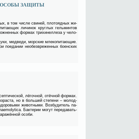
СПОСОБЫ ЗАЩИТЫ
­ных, в том чис­ле сви­ней, пло­то­яд­ных жи­
пи­та­ю­щих ли­чи­нок круг­лых гель­мин­тов
лож­нен­ных фор­мах три­хи­нел­ле­за у че­ло­
су­ки, мед­ве­ди, мор­ские мле­ко­пи­та­ю­щие.
и по­еда­нии не­о­без­вре­жен­ных бо­ен­ских
сеп­ти­че­ской, лё­гоч­ной, отёч­ной фор­мах.
оз­рас­та, но в боль­шей сте­пе­ни – мо­лод­
здо­ро­вы­ми жи­вот­ны­ми. Воз­бу­ди­тель па­
aemolytica. Бак­те­рии мо­гут пе­ре­да­вать­
­ра­жён­ной осо­би.