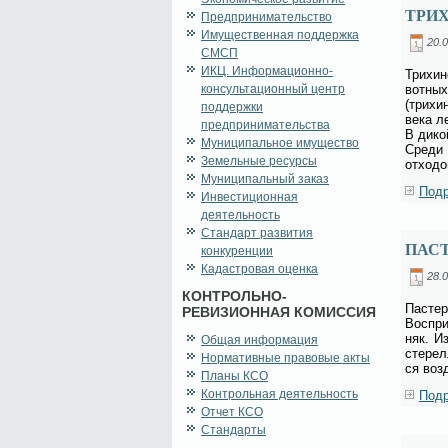
ТРИХ
Предпринимательство
Имущественная поддержка
20.0
СМСП
ИКЦ. Информационно-
Три­хи­
консультационный центр
вот­ных
(три­хи
поддержки
ве­ка л
предпринимательства
В ди­ко
Муниципальное имущество
Сре­ди 
Земельные ресурсы
от­хо­д
Муниципальный заказ
Подр
Инвестиционная
деятельность
Стандарт развития
ПАС
конкуренции
Кадастровая оценка
28.0
КОНТРОЛЬНО-
Па­сте­
РЕВИЗИОННАЯ КОМИССИЯ
Вос­при
няк. Из
Общая информация
сте­рел
Нормативные правовые акты
ся воз­
Планы КСО
Контрольная деятельность
Подр
Отчет КСО
Стандарты