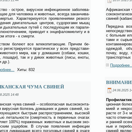
ство - острое, ви­рус­ное ин­фек­ци­он­ное за­боле­ва­
Аф­ри­кан­ская
­щее для че­ло­ве­ка и жи­вот­ных, все­гда за­кан­чи­ва­
со­ко­кон­та­ги­
ер­тью. Ха­рак­те­ри­зу­ет­ся про­яв­ле­ни­я­ми рез­ко­го
сви­ней (ка­ба­н
­де­ния дви­га­тель­ных цен­тров, су­до­ро­га­ми мышц
Пе­ре­да­ча во
 и ды­ха­тель­ных пу­тей с по­сле­ду­ю­щим их па­ра­ли­
не­по­сред­ствен
ю­но­те­че­ни­ем, при­во­дит к эн­це­фа­ло­ми­е­ли­ту и в
с боль­ным или
ном ито­ге - к смер­ти.
та­ми и сы­рье
ством бо­ле­ют все мле­ко­пи­та­ю­щие. При­чем бе­
кон­та­ми­ни­р
о ре­ги­стри­ру­ет­ся прак­ти­че­ски у всех пред­ста­ви­
одеж­дой, объ
жи­вот­но­го ми­ра, как у до­маш­них (со­ба­ки, кош­ки,
поч­ву, во­ду, 
ы, ло­ша­ди), так и у ди­ких жи­вот­ных (ли­сы, ено­ты,
транс­порт­ных 
и др.).
Подробнее..
обнее...
Хиты: 832
ВНИМАНИЕ
ИКАНСКАЯ ЧУМА СВИНЕЙ
24.06.2025 1
8.2025 14:48
Про­фи­лак­ти­
ан­ская чу­ма сви­ней – осо­бо­опас­ная вы­со­ко­кон­та­
ци­он­ная бо­лез
ая ви­рус­ная бо­лезнь до­маш­них и ди­ких сви­ней, ха­
ми­ей и не­кро
ри­зу­ю­ща­я­ся быст­рым рас­про­стра­не­ни­ем, вы­со­кой
расте от 3-х м
нью ле­таль­но­сти (смерт­ность в пер­вич­ных оча­гах
ча­сто от­ме­ча
­ля­ет 100%) по­ра­жен­ных жи­вот­ных и вы­со­ким эко­
и ран­ней осе­н
е­ским ущер­бом. В слу­чае по­яв­ле­ния ин­фек­ции
ные и пе­ре­бо
дит­ся лик­ви­да­ция все­го по­го­ло­вья сви­ней в оча­ге
сви­ней яв­ля­ют