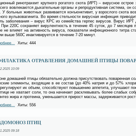
ци­он­ный ри­но­тра­хе­ит круп­но­го ро­га­то­го ско­та (ИРТ) – ви­рус­ное острое 
се­го во­вле­ка­ют­ся ды­ха­тель­ные ор­га­ны и ре­про­дук­тив­ная си­сте­ма, он со
. У боль­ных жи­вот­ных раз­ви­ва­ет­ся конъ­юнк­ти­вит, у взрос­ло­го ско­та воз­
­но­го вуль­во­ва­ги­ни­та. Во вре­мя стель­но­сти ви­рус­ная ин­фек­ция при­во­д
ель за­боле­ва­ния – ви­рус КРС из се­мей­ства гер­пес ви­ру­сов. Ви­рус ИРТ
 При 220С со­хра­ня­ет ви­ру­лент­ность в те­че­ние 45 су­ток, до 7 ме­ся­цев пр
ие не вли­я­ет на ак­тив­ность ви­ру­са, по­ка­за­те­ли ин­фек­ци­он­но­го тит­ра 
нии вы­ше 560С инак­ти­ви­ру­ет­ся в те­че­ние 7-20 ми­нут.
обнее...
Хиты: 444
ФИЛАКТИКА ОТРАВЛЕНИЯ ДОМАШНЕЙ ПТИЦЫ ПОВА
2.2025 10:09
­оне до­маш­ней пти­цы обя­за­тель­но долж­на при­сут­ство­вать по­ва­рен­ная с
е­ские эле­мен­ты, вхо­дя­щие в ее со­став (до 40% на­трия и до 57% хло­ра),
 ре­гу­ли­ру­ют их объ­ем, спо­соб­ству­ют по­вы­ше­нию ап­пе­ти­та, улуч­ша­ют по
пти­це не хва­та­ет со­ли, то она на­чи­на­ет рас­кле­вы­вать бо­лее сла­бых со­бр
ин­тез жи­ра и про­те­и­на, умень­ша­ет­ся при­рост мас­сы, за­дер­жи­ва­ет­ся рост
обнее...
Хиты: 556
ВДОМОНОЗ ПТИЦ
1.2025 09:18