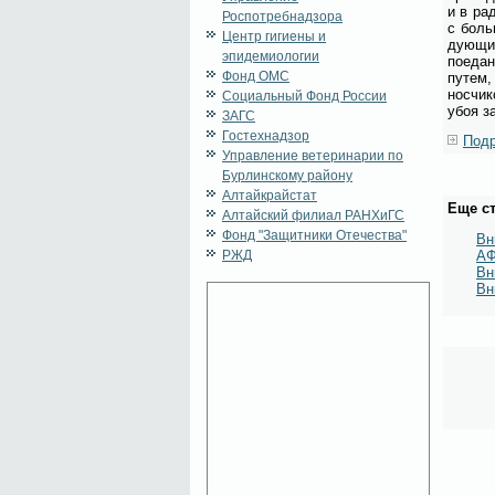
и в ра­
Роспотребнадзора
с боль­
Центр гигиены и
ду­ю­щи
эпидемиологии
по­еда­
Фонд ОМС
пу­тем,
нос­чи­
Социальный Фонд России
убоя за
ЗАГС
Гостехнадзор
Подр
Управление ветеринарии по
Бурлинскому району
Алтайкрайстат
Еще ст
Алтайский филиал РАНХиГС
Фонд "Защитники Отечества"
Вн
РЖД
А
Вн
Вн