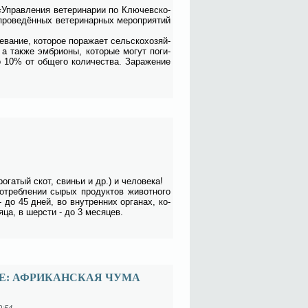
«Управ­ле­ния ве­те­ри­на­рии по Клю­чев­ско­
ро­ве­дён­ных ве­те­ри­нар­ных ме­ро­при­я­тий
ва­ние, ко­то­рое по­ра­жа­ет сель­ско­хо­зяй­
так­же эм­бри­о­ны, ко­то­рые мо­гут по­ги­
 10% от об­ще­го ко­ли­че­ства. За­ра­же­ние
о­га­тый скот, сви­ньи и др.) и че­ло­ве­ка!
­треб­ле­нии сы­рых про­дук­тов жи­вот­но­го
- до 45 дней, во внут­рен­них ор­га­нах, ко­
я­ца, в шер­сти - до 3 ме­ся­цев.
Е: АФРИКАНСКАЯ ЧУМА
0:54