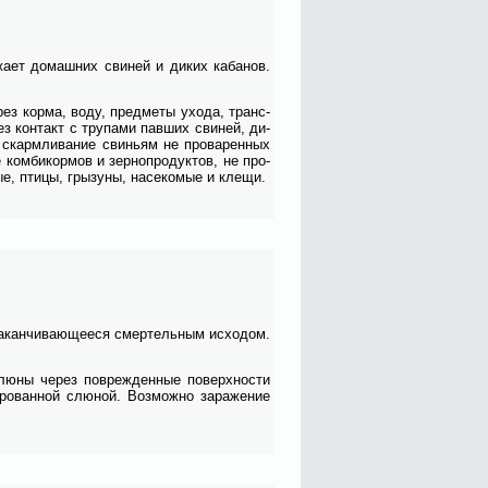
­жа­ет до­маш­них сви­ней и ди­ких ка­ба­нов.
рез кор­ма, во­ду, пред­ме­ты ухо­да, транс­
ез кон­такт с тру­па­ми пав­ших сви­ней, ди­
 скарм­ли­ва­ние сви­ньям не про­ва­рен­ных
 ком­би­кор­мов и зер­но­про­дук­тов, не про­
е, пти­цы, гры­зу­ны, на­се­ко­мые и кле­щи.
а­кан­чи­ва­ю­ще­е­ся смер­тель­ным ис­хо­дом.
 слю­ны через по­вре­жден­ные по­верх­но­сти
и­ро­ван­ной слю­ной. Воз­мож­но за­ра­же­ние