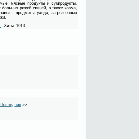
о­мые, мяс­ные про­дук­ты и суб­про­дук­ты,
т боль­ных ро­жей сви­ней, а так­же кор­ма,
на­воз , пред­ме­ты ухо­да, за­гряз­нен­ные
­жи.
.
Хиты: 1013
>
Последняя
>>