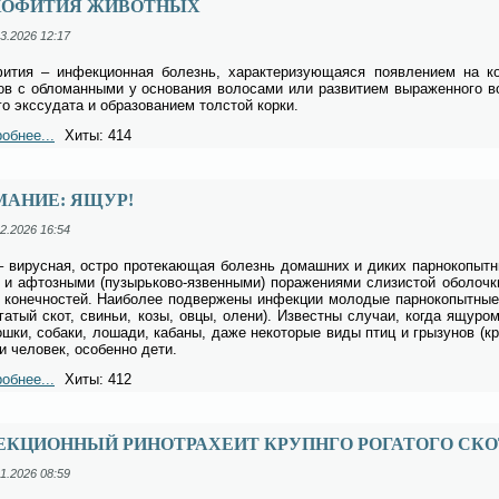
ХОФИТИЯ ЖИВОТНЫХ
3.2026 12:17
фи­тия – ин­фек­ци­он­ная бо­лезнь, ха­рак­те­ри­зу­ю­ща­я­ся по­яв­ле­ни­ем на 
ов с об­ло­ман­ны­ми у ос­но­ва­ния во­ло­са­ми или раз­ви­ти­ем вы­ра­жен­но­го во
го экс­су­да­та и об­ра­зо­ва­ни­ем тол­стой кор­ки.
обнее...
Хиты: 414
МАНИЕ: ЯЩУР!
2.2026 16:54
ви­рус­ная, ост­ро про­те­ка­ю­щая бо­лезнь до­маш­них и ди­ких пар­но­ко­пыт­ных
 и аф­тоз­ны­ми (пу­зырь­ко­во-яз­вен­ны­ми) по­ра­же­ни­я­ми сли­зи­стой обо­лоч­
 ко­неч­но­стей. Наи­бо­лее под­вер­же­ны ин­фек­ции мо­ло­дые пар­но­ко­пыт­ные
га­тый скот, сви­ньи, ко­зы, ов­цы, оле­ни). Из­вест­ны слу­чаи, ко­гда ящу­ро
ш­ки, со­ба­ки, ло­ша­ди, ка­ба­ны, да­же не­ко­то­рые ви­ды птиц и гры­зу­нов (
и че­ло­век, осо­бен­но де­ти.
обнее...
Хиты: 412
ЕКЦИОННЫЙ РИНОТРАХЕИТ КРУПНГО РОГАТОГО СКО
1.2026 08:59