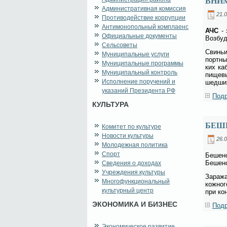
ВНИ
Административная комиссия
21.0
Противодействие коррупции
Антимонопольный комплаенс
АЧС
- э
Официальные документы
Воз­бу­
Сельсоветы
Сви­ньи
Муниципальные услуги
порт­ны
Муниципальные программы
ких ка­
Муниципальный контроль
пи­ще­в
Исполнение поручений и
шед­ших
указаний Президента РФ
Подр
КУЛЬТУРА
БЕШ
Комитет по культуре
Новости культуры
26.0
Молодежная политика
Спорт
Бе­шен­
Бе­шен­
Сведения о доходах
Учреждения культуры
За­ра­ж
Многофункциональный
кож­но­
культурный центр
при кон
ЭКОНОМИКА И БИЗНЕС
Подр
Экономическое развитие