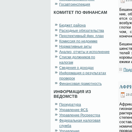
Госавтоинспекция
Бе­шен­
КОМИТЕТ ПО ФИНАНСАМ
ние, об
ет­ся см
воз­буж
Бюджет района
глот­ки
Расходные обязательства
чом, сл
Перспективный фин. план
ко­неч­
Комиссия по недоимке
Бе­шен­
Нормативные акты
шен­ств
Анализ, отчеты и исполнение
те­лей 
Списки должников по
ко­ро­в
ежи­ки 
налогам
Сведения о доходах
Подр
Информация о результатах
проверок
Финансовая грамотность
АФР
ИНФОРМАЦИЯ ИЗ
19.0
ВЕДОМСТВ
Аф­ри­к
Прокуратура
ги­оз­н
Управление ФСБ
рак­те­
Управление Росреестра
сте­пе­
Федеральная налоговая
со­став
служба
но­ми­ч
про­во­
Управление