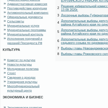
БУРЛИНСКОГО РАЙОНА АЛТАЙС
Административная комиссия
Решение избирательной комисс
2
Противодействие коррупции
13.09.2020г.
Антимонопольный комплаенс
3
Досрочные выборы Губернатора 
Официальные документы
Дополнительные выборы депута
Сельсоветы
4
района Алтайского края по одн
Муниципальные услуги
Дополнительные выборы депута
Муниципальные программы
5
района Алтайского края по одн
Муниципальный контроль
Исполнение поручений и
Дополнительные выборы депута
6
седьмого созыва по одномандат
указаний Президента РФ
7
Выборы главы Новоандреевского
КУЛЬТУРА
8
Выборы главы Рожковского сель
Комитет по культуре
Новости культуры
Молодежная политика
Спорт
Сведения о доходах
Учреждения культуры
Многофункциональный
культурный центр
ЭКОНОМИКА И БИЗНЕС
Экономическое развитие