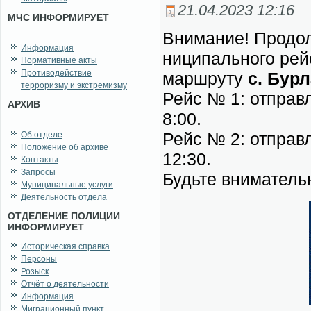
21.04.2023 12:16
МЧС ИНФОРМИРУЕТ
Вни­ма­ние! Про­дол
Информация
ни­ци­паль­но­го рей
Нормативные акты
Противодействие
марш­ру­ту
с. Бур­л
терроризму и экстремизму
Рейс № 1: от­прав­л
АРХИВ
8:00.
Рейс № 2: от­прав­л
Об отделе
Положение об архиве
12:30.
Контакты
Запросы
Будь­те вни­ма­тель­
Муниципальные услуги
Деятельность отдела
ОТДЕЛЕНИЕ ПОЛИЦИИ
ИНФОРМИРУЕТ
Историческая справка
Персоны
Розыск
Отчёт о деятельности
Информация
Миграционный пункт