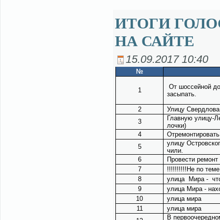
ИТОГИ ГОЛО
НА САЙТЕ
15.09.2017 10:40
№
От шос­сей­ной до­
1
за­сы­пать.
2
Ули­цу Сверд­ло­ва 
Глав­ную ули­цу-Ле
3
лоч­ки)
4
От­ре­мон­ти­ро­ват
ули­цу Ост­ров­ско­
5
чи­ли.
6
Про­ве­сти ре­монт
7
!!!!!!!!!!Не по те­м
8
ули­ца Ми­ра - что
9
ули­ца Ми­ра - на­х
10
ули­ца ми­ра
11
ули­ца ми­ра
В пер­во­оче­ред­но