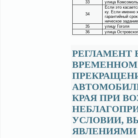
33
ули­ца Ком­со­моль
Ес­ли это ка­са­ет­
ку. Ес­ли имен­но х
34
га­ран­тий­ный срок
ни­че­ское за­да­ни
35
ули­цу Го­го­ля
36
ули­ца Ост­ров­ско­
РЕГЛАМЕНТ 
ВРЕМЕННОМ
ПРЕКРАЩЕН
АВТОМОБИЛ
КРАЯ ПРИ В
НЕБЛАГОПР
УСЛОВИИ, 
ЯВЛЕНИЯМИ