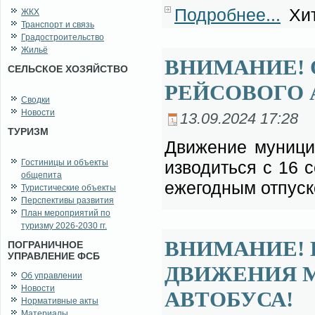
Подробнее...
Хит
ЖКХ
Транспорт и связь
Градостроительство
Жильё
ВНИМАНИЕ!
СЕЛЬСКОЕ ХОЗЯЙСТВО
РЕЙСОВОГО 
Сводки
Новости
13.09.2024 17:28
ТУРИЗМ
Дви­же­ние му­ни­ци­
Гостиницы и объекты
из­во­дить­ся с 16 
общепита
еже­год­ным от­пус­ко
Туристические объекты
Перспективы развития
План мероприятий по
туризму 2026-2030 гг.
ВНИМАНИЕ! 
ПОГРАНИЧНОЕ
УПРАВЛЕНИЕ ФСБ
ДВИЖЕНИЯ 
Об управлении
Новости
АВТОБУСА!
Нормативные акты
Материалы