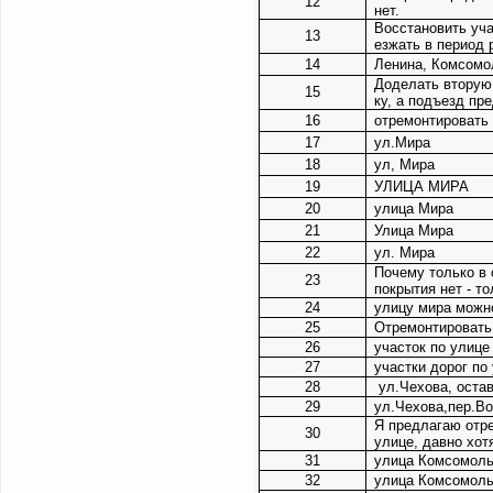
12
нет.
Вос­ста­но­вить уч
13
ез­жать в пе­ри­од р
14
Ле­ни­на, Ком­со­мо
До­де­лать вто­рую с
15
ку, а подъ­езд пред
16
от­ре­мон­ти­ро­ват
17
ул.Ми­ра
18
ул, Ми­ра
19
УЛИЦА МИРА
20
ули­ца Ми­ра
21
Ули­ца Ми­ра
22
ул. Ми­ра
По­че­му толь­ко в 
23
по­кры­тия нет - т
24
ули­цу ми­ра мож­но
25
От­ре­мон­ти­ро­ва
26
уча­сток по ули­це 
27
участ­ки до­рог по
28
ул.Че­хо­ва, остав
29
ул.Че­хо­ва,пер.Во
Я пред­ла­гаю от­ре
30
ули­це, дав­но хо­
31
ули­ца Ком­со­моль
32
ули­ца Ком­со­моль