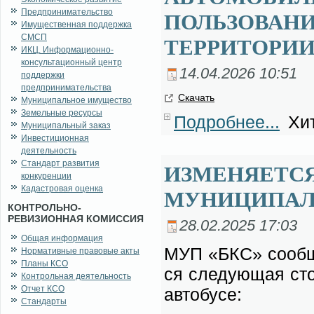
Предпринимательство
ПОЛЬЗОВАНИ
Имущественная поддержка
СМСП
ТЕРРИТОРИИ
ИКЦ. Информационно-
консультационный центр
14.04.2026 10:51
поддержки
предпринимательства
Ска­чать
Муниципальное имущество
Земельные ресурсы
Подробнее...
Хит
Муниципальный заказ
Инвестиционная
деятельность
Стандарт развития
ИЗМЕНЯЕТСЯ
конкуренции
Кадастровая оценка
МУНИЦИПАЛ
КОНТРОЛЬНО-
РЕВИЗИОННАЯ КОМИССИЯ
28.02.2025 17:03
Общая информация
МУП «БКС» со­об­ща­
Нормативные правовые акты
Планы КСО
ся сле­ду­ю­щая сто
Контрольная деятельность
Отчет КСО
ав­то­бу­се:
Стандарты