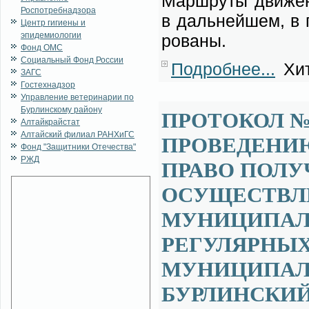
Марш­ру­ты дви­же­н
Роспотребнадзора
в даль­ней­шем, в п
Центр гигиены и
эпидемиологии
ро­ва­ны.
Фонд ОМС
Социальный Фонд России
Подробнее...
Хит
ЗАГС
Гостехнадзор
Управление ветеринарии по
Бурлинскому району
ПРОТОКОЛ №
Алтайкрайстат
Алтайский филиал РАНХиГС
ПРОВЕДЕНИЮ
Фонд "Защитники Отечества"
РЖД
ПРАВО ПОЛУ
ОСУЩЕСТВЛ
МУНИЦИПАЛ
РЕГУЛЯРНЫХ
МУНИЦИПАЛ
БУРЛИНСКИЙ