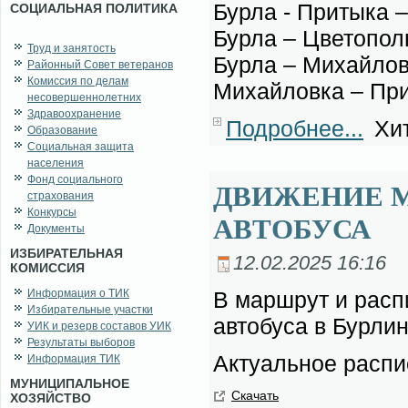
Бур­ла - При­ты­ка 
СОЦИАЛЬНАЯ ПОЛИТИКА
Бур­ла – Цве­то­по
Труд и занятость
Бур­ла – Ми­хай­лов
Районный Совет ветеранов
Комиссия по делам
Ми­хай­лов­ка – При
несовершеннолетних
Здравоохранение
Подробнее...
Хит
Образование
Социальная защита
населения
Фонд социального
ДВИЖЕНИЕ 
страхования
Конкурсы
АВТОБУСА
Документы
ИЗБИРАТЕЛЬНАЯ
12.02.2025 16:16
КОМИССИЯ
Информация о ТИК
В марш­рут и рас­пи­
Избирательные участки
ав­то­бу­са в Бур­ли
УИК и резерв составов УИК
Результаты выборов
Ак­ту­аль­ное рас­пи
Информация ТИК
МУНИЦИПАЛЬНОЕ
Ска­чать
ХОЗЯЙСТВО