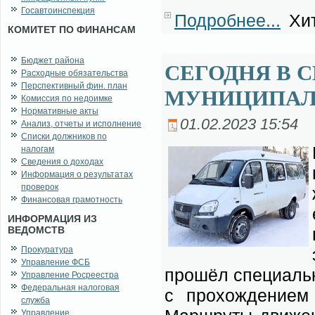
Госавтоинспекция
Подробнее...
Хит
КОМИТЕТ ПО ФИНАНСАМ
Бюджет района
СЕГОДНЯ В 
Расходные обязательства
Перспективный фин. план
МУНИЦИПАЛ
Комиссия по недоимке
Нормативные акты
01.02.2023 15:54
Анализ, отчеты и исполнение
Списки должников по
налогам
Сведения о доходах
Информация о результатах
проверок
Финансовая грамотность
ИНФОРМАЦИЯ ИЗ
ВЕДОМСТВ
Прокуратура
Управление ФСБ
про­шёл спе­ци­аль­
Управление Росреестра
Федеральная налоговая
с про­хож­де­ни­ем
служба
Управление