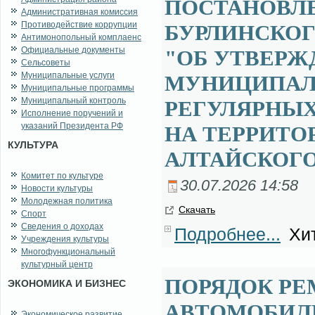
ПОСТАНОВЛ
Административная комиссия
Противодействие коррупции
БУРЛИНСКОГО 
Антимонопольный комплаенс
Официальные документы
"ОБ УТВЕРЖ
Сельсоветы
Муниципальные услуги
МУНИЦИПАЛ
Муниципальные программы
Муниципальный контроль
РЕГУЛЯРНЫХ
Исполнение поручений и
указаний Президента РФ
НА ТЕРРИТО
КУЛЬТУРА
АЛТАЙСКОГО
Комитет по культуре
30.07.2026 14:58
Новости культуры
Молодежная политика
Ска­чать
Спорт
Сведения о доходах
Подробнее...
Хит
Учреждения культуры
Многофункциональный
культурный центр
ПОРЯДОК РЕ
ЭКОНОМИКА И БИЗНЕС
АВТОМОБИЛ
Экономическое развитие