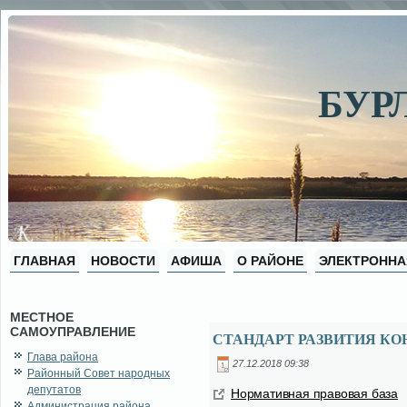
БУР
ГЛАВНАЯ
НОВОСТИ
АФИША
О РАЙОНЕ
ЭЛЕКТРОННА
МЕСТНОЕ
САМОУПРАВЛЕНИЕ
СТАНДАРТ РАЗВИТИЯ К
Глава района
27.12.2018 09:38
Районный Совет народных
депутатов
Нор­ма­тив­ная пра­во­вая ба­за
Администрация района