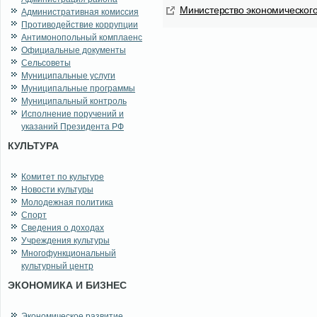
Ми­ни­стер­ство эко­но­ми­че­ско­г
Административная комиссия
Противодействие коррупции
Антимонопольный комплаенс
Официальные документы
Сельсоветы
Муниципальные услуги
Муниципальные программы
Муниципальный контроль
Исполнение поручений и
указаний Президента РФ
КУЛЬТУРА
Комитет по культуре
Новости культуры
Молодежная политика
Спорт
Сведения о доходах
Учреждения культуры
Многофункциональный
культурный центр
ЭКОНОМИКА И БИЗНЕС
Экономическое развитие