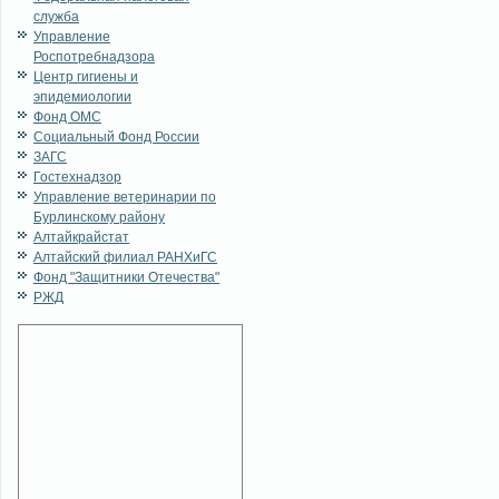
служба
Управление
Роспотребнадзора
Центр гигиены и
эпидемиологии
Фонд ОМС
Социальный Фонд России
ЗАГС
Гостехнадзор
Управление ветеринарии по
Бурлинскому району
Алтайкрайстат
Алтайский филиал РАНХиГС
Фонд "Защитники Отечества"
РЖД