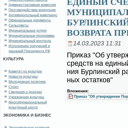
ЕДИНЫЙ СЧ
Административная комиссия
МУНИЦИПАЛ
Противодействие коррупции
Антимонопольный комплаенс
БУРЛИНСКИЙ
Официальные документы
Сельсоветы
ВОЗВРАТА П
Муниципальные услуги
Муниципальные программы
Муниципальный контроль
14.03.2023 11:31
Исполнение поручений и
указаний Президента РФ
При­каз "Об утвер­ж
КУЛЬТУРА
средств на еди­ный 
ния Бур­лин­ский ра
Комитет по культуре
Новости культуры
ных остат­ков"
Молодежная политика
Спорт
Вло­же­ния:
Сведения о доходах
При­каз "Об утвер­жде­нии По­
Учреждения культуры
Многофункциональный
культурный центр
ЭКОНОМИКА И БИЗНЕС
Экономическое развитие