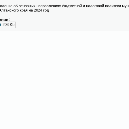
о­ле­ние об ос­нов­ных на­прав­ле­ни­ях бюд­жет­ной и на­ло­го­вой по­ли­ти­ки му­н
Ал­тай­ско­го края на 2024 год
­ния:
203 Kb
0