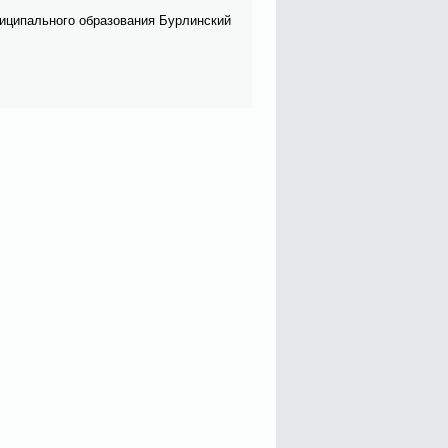
и­ци­паль­но­го об­ра­зо­ва­ния Бур­лин­ский