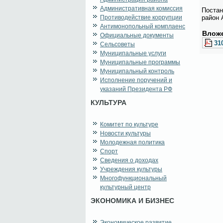
Административная комиссия
По­ста­н
Противодействие коррупции
рай­он 
Антимонопольный комплаенс
Вло­же
Официальные документы
31
Сельсоветы
Муниципальные услуги
Муниципальные программы
Муниципальный контроль
Исполнение поручений и
указаний Президента РФ
КУЛЬТУРА
Комитет по культуре
Новости культуры
Молодежная политика
Спорт
Сведения о доходах
Учреждения культуры
Многофункциональный
культурный центр
ЭКОНОМИКА И БИЗНЕС
Экономическое развитие