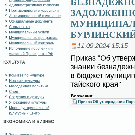
БЕЗНАДЕЖН
Административная комиссия
ЗАДОЛЖЕНН
Противодействие коррупции
Антимонопольный комплаенс
МУНИЦИПАЛ
Официальные документы
Сельсоветы
БУРЛИНСКИЙ
Муниципальные услуги
Муниципальные программы
Муниципальный контроль
11.09.2024 15:15
Исполнение поручений и
указаний Президента РФ
При­каз "Об утвер­ж
КУЛЬТУРА
зна­нии без­на­деж­
в бюд­жет му­ни­ци­п
Комитет по культуре
Новости культуры
тай­ско­го края"
Молодежная политика
Спорт
Вло­же­ния:
Сведения о доходах
При­каз Об утвер­жде­нии По­ря
Учреждения культуры
Многофункциональный
культурный центр
ЭКОНОМИКА И БИЗНЕС
Экономическое развитие