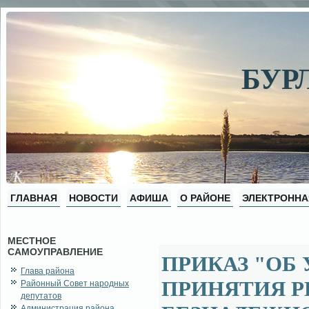
БУР
ГЛАВНАЯ
НОВОСТИ
АФИША
О РАЙОНЕ
ЭЛЕКТРОННА
МЕСТНОЕ
САМОУПРАВЛЕНИЕ
ПРИКАЗ "ОБ
Глава района
ПРИНЯТИЯ Р
Районный Совет народных
депутатов
Администрация района