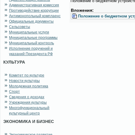
По­ло­же­ние о бюд­жет­ном устрой­ст
Административная комиссия
Вло­же­ния:
Противодействие коррупции
Антимонопольный комплаенс
По­ло­же­ние о бюд­жет­ном уст
Официальные документы
Сельсоветы
Муниципальные услуги
Муниципальные программы
Муниципальный контроль
Исполнение поручений и
указаний Президента РФ
КУЛЬТУРА
Комитет по культуре
Новости культуры
Молодежная политика
Спорт
Сведения о доходах
Учреждения культуры
Многофункциональный
культурный центр
ЭКОНОМИКА И БИЗНЕС
Экономическое развитие