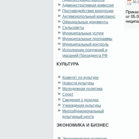
30.1
Административная комиссия
Противодействие коррупции
При­каз
Антимонопольный комплаенс
от 05.0
ни­ци­п
Официальные документы
Сельсоветы
Муниципальные услуги
Муниципальные программы
Муниципальный контроль
Исполнение поручений и
указаний Президента РФ
КУЛЬТУРА
Комитет по культуре
Новости культуры
Молодежная политика
Спорт
Сведения о доходах
Учреждения культуры
Многофункциональный
культурный центр
ЭКОНОМИКА И БИЗНЕС
Экономическое развитие