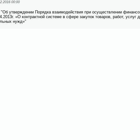
2.2016 00:00
 "Об утвер­жде­нии По­ряд­ка вза­и­мо­дей­ствия при осу­ществ­ле­нии финан­со­
4.2013г. «О кон­тракт­ной си­сте­ме в сфе­ре за­ку­пок то­ва­ров, ра­бот, услуг 
аль­ных нужд»"