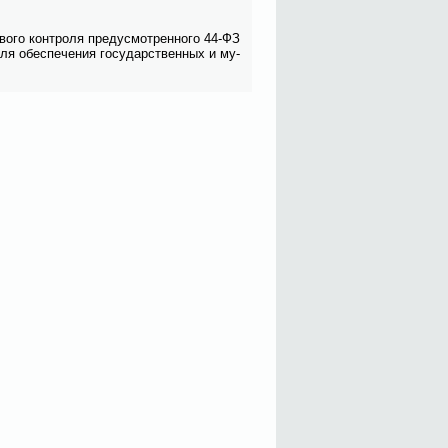
во­го кон­тро­ля преду­смот­рен­но­го 44-ФЗ
для обес­пе­че­ния го­су­дар­ствен­ных и му­