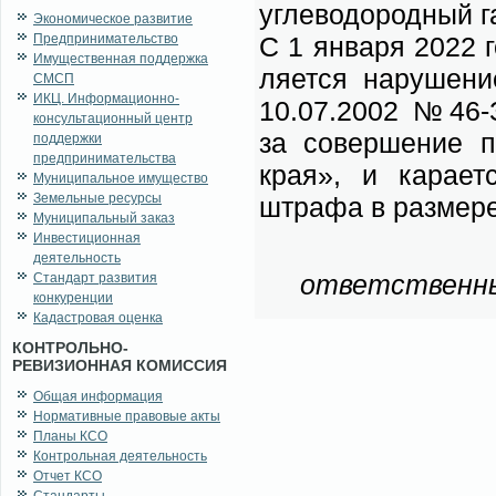
угле­во­до­род­ный г
Экономическое развитие
Предпринимательство
С 1 ян­ва­ря 2022 г
Имущественная поддержка
ля­ет­ся на­ру­ше­н
СМСП
ИКЦ. Информационно-
10.07.2002 №46-ЗС
консультационный центр
за со­вер­ше­ние пр
поддержки
предпринимательства
края», и ка­ра­ет­
Муниципальное имущество
Земельные ресурсы
штра­фа в раз­ме­р
Муниципальный заказ
Инвестиционная
деятельность
от­вет­ствен­ны
Стандарт развития
конкуренции
Кадастровая оценка
КОНТРОЛЬНО-
РЕВИЗИОННАЯ КОМИССИЯ
Общая информация
Нормативные правовые акты
Планы КСО
Контрольная деятельность
Отчет КСО