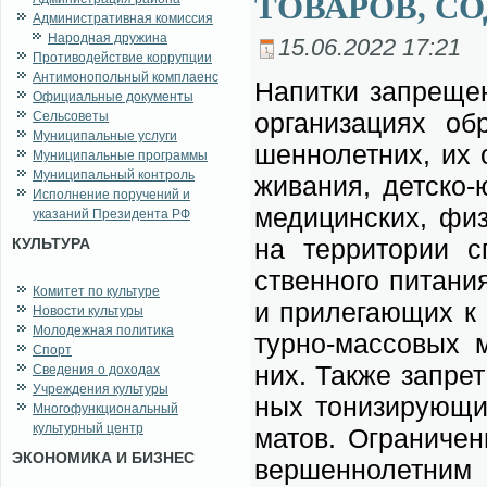
ТОВАРОВ, С
Административная комиссия
Народная дружина
15.06.2022 17:21
Противодействие коррупции
Антимонопольный комплаенс
На­пит­ки за­пре­ще
Официальные документы
ор­га­ни­за­ци­ях об
Сельсоветы
Муниципальные услуги
шен­но­лет­них, их о
Муниципальные программы
Муниципальный контроль
жи­ва­ния, дет­ско-
Исполнение поручений и
ме­ди­цин­ских, физ­
указаний Президента РФ
на тер­ри­то­рии с
КУЛЬТУРА
ствен­но­го пи­та­н
Комитет по культуре
и при­ле­га­ю­щих к
Новости культуры
Молодежная политика
тур­но-мас­со­вых м
Спорт
них. Так­же за­прет
Сведения о доходах
Учреждения культуры
ных то­ни­зи­ру­ю­щи
Многофункциональный
культурный центр
ма­тов. Огра­ни­че­
ЭКОНОМИКА И БИЗНЕС
вер­шен­но­лет­ним