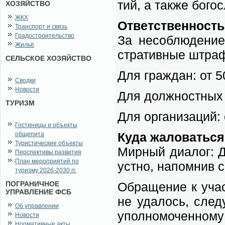
тий, а так­же бо­го­
ХОЗЯЙСТВО
ЖКХ
От­вет­ствен­ность
Транспорт и связь
Градостроительство
За не­со­блю­де­ни
Жильё
стра­тив­ные штра­
СЕЛЬСКОЕ ХОЗЯЙСТВО
Для граж­дан: от 5
Сводки
Новости
Для долж­ност­ных 
ТУРИЗМ
Для ор­га­ни­за­ций
Гостиницы и объекты
Ку­да жа­ло­вать­ся
общепита
Туристические объекты
Мир­ный диа­лог: Дл
Перспективы развития
План мероприятий по
уст­но, на­пом­нив с
туризму 2026-2030 гг.
ПОГРАНИЧНОЕ
Об­ра­ще­ние к учас
УПРАВЛЕНИЕ ФСБ
не уда­лось, сле­ду­
Об управлении
упол­но­мо­чен­но­м
Новости
Нормативные акты