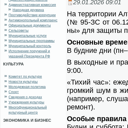
29.01.2026 09:01
Административная комиссия
Народная дружина
На тер­ри­то­рии Ал­
Противодействие коррупции
(№ 95-ЗС от 06.12.2
Антимонопольный комплаенс
Официальные документы
ны» для за­щи­ты по
Сельсоветы
Муниципальные услуги
Ос­нов­ные вре­ме
Муниципальные программы
Муниципальный контроль
В буд­ние дни (пн–п
Исполнение поручений и
указаний Президента РФ
В вы­ход­ные и пра
КУЛЬТУРА
9:00.
Комитет по культуре
«Ти­хий час»: еже­
Новости культуры
Молодежная политика
гром­кий шум в жи­л
Спорт
(на­при­мер, слу­ша
Сведения о доходах
Учреждения культуры
ре­монт).
Многофункциональный
культурный центр
Осо­бые пра­ви­ла
ЭКОНОМИКА И БИЗНЕС
Буд­ни и суб­бо­та: