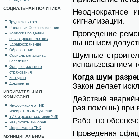
Стандарты
СОЦИАЛЬНАЯ ПОЛИТИКА
Не­од­но­крат­ное и
сиг­на­ли­за­ции.
Труд и занятость
Районный Совет ветеранов
Про­ве­де­ние ре­мо
Комиссия по делам
несовершеннолетних
вы­ше­ни­ем до­пу­ст
Здравоохранение
Образование
Шум­ные стро­и­тел
Социальная защита
населения
ис­поль­зо­ва­ни­ем т
Фонд социального
страхования
Ко­гда шум раз­ре
Конкурсы
Документы
За­кон де­ла­ет ис­к
ИЗБИРАТЕЛЬНАЯ
КОМИССИЯ
Дей­ствий ава­рий­
Информация о ТИК
рая по­мощь) при вы
Избирательные участки
УИК и резерв составов УИК
Ра­бот по обес­пе­че
Результаты выборов
Информация ТИК
Про­ве­де­ния офи­ц
МУНИЦИПАЛЬНОЕ