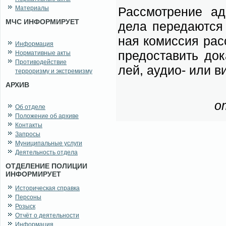
Материалы
Рас­смот­ре­ние ад
МЧС ИНФОРМИРУЕТ
де­ла пе­ре­да­ют­с
ная ко­мис­сия рас­
Информация
предо­ста­вить до­ка
Нормативные акты
Противодействие
лей, аудио- или ви­
терроризму и экстремизму
АРХИВ
о
Об отделе
Положение об архиве
Контакты
Запросы
Муниципальные услуги
Деятельность отдела
ОТДЕЛЕНИЕ ПОЛИЦИИ
ИНФОРМИРУЕТ
Историческая справка
Персоны
Розыск
Отчёт о деятельности
Информация