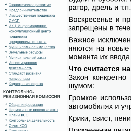
Экономическое развитие
ра­тор, дрель и т.п
Предпринимательство
Имущественная поддержка
Вос­кре­се­нье и п
СМСП
за­пре­ще­ны в те­че
ИКЦ. Информационно-
консультационный центр
поддержки
Важ­ное ис­клю­че­
предпринимательства
ня­ют­ся на но­вые 
Муниципальное имущество
Земельные ресурсы
мо­мен­та их вво­да 
Муниципальный заказ
Инвестиционная
Что счи­та­ет­ся на
деятельность
Стандарт развития
За­кон кон­крет­но 
конкуренции
шу­мом:
Кадастровая оценка
КОНТРОЛЬНО-
Гром­кое ис­поль­зо
РЕВИЗИОННАЯ КОМИССИЯ
ав­то­мо­би­лях и уч
Общая информация
Нормативные правовые акты
Планы КСО
Кри­ки, свист, пе­ни
Контрольная деятельность
Отчет КСО
При­ме­не­ние пе­тар