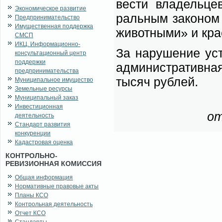
ве­сти вла­дель­це
Экономическое развитие
раль­ным за­ко­ном
Предпринимательство
Имущественная поддержка
жи­вот­ны­ми» и кр
СМСП
ИКЦ. Информационно-
За на­ру­ше­ние уст
консультационный центр
поддержки
адми­ни­стра­тив­н
предпринимательства
ты­сяч руб­лей.
Муниципальное имущество
Земельные ресурсы
Муниципальный заказ
Инвестиционная
от
деятельность
Стандарт развития
конкуренции
Кадастровая оценка
КОНТРОЛЬНО-
РЕВИЗИОННАЯ КОМИССИЯ
Общая информация
Нормативные правовые акты
Планы КСО
Контрольная деятельность
Отчет КСО