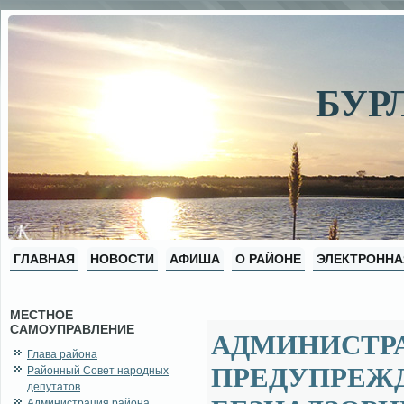
БУР
ГЛАВНАЯ
НОВОСТИ
АФИША
О РАЙОНЕ
ЭЛЕКТРОННА
МЕСТНОЕ
САМОУПРАВЛЕНИЕ
АДМИНИСТРА
Глава района
ПРЕДУПРЕЖД
Районный Совет народных
депутатов
Администрация района