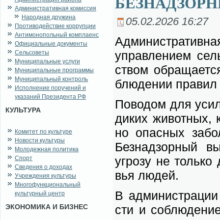
БЕЗНАДЗОР
Административная комиссия
Народная дружина
05.02.2026 16:27
Противодействие коррупции
Антимонопольный комплаенс
Адми­ни­стра­тив­на
Официальные документы
управ­ле­ни­ем сель
Сельсоветы
Муниципальные услуги
ством об­ра­ща­ет­с
Муниципальные программы
Муниципальный контроль
блю­де­нии пра­вил 
Исполнение поручений и
указаний Президента РФ
По­во­дом для уси­л
КУЛЬТУРА
ди­ких жи­вот­ных, к
но опас­ных за­бо
Комитет по культуре
Новости культуры
Без­над­зор­ный в
Молодежная политика
угро­зу не толь­ко
Спорт
Сведения о доходах
вья лю­дей.
Учреждения культуры
Многофункциональный
В адми­ни­стра­ции 
культурный центр
ЭКОНОМИКА И БИЗНЕС
сти и со­блю­де­ние