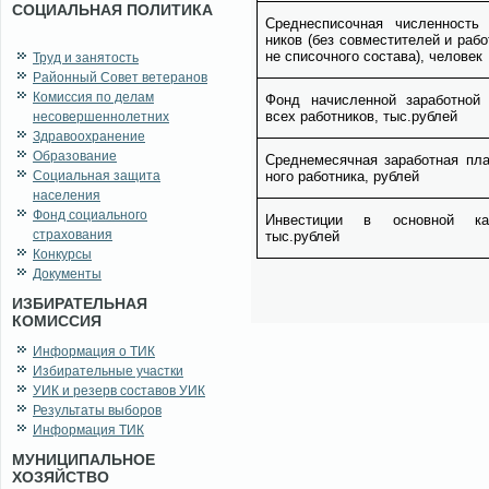
СОЦИАЛЬНАЯ ПОЛИТИКА
Сред­не­спи­соч­ная чис­лен­ность 
ни­ков (без сов­ме­сти­те­лей и ра­бо
не спи­соч­но­го со­ста­ва), че­ло­век
Труд и занятость
Районный Совет ветеранов
Комиссия по делам
Фонд на­чис­лен­ной за­ра­бот­ной
всех ра­бот­ни­ков, тыс.руб­лей
несовершеннолетних
Здравоохранение
Образование
Сред­не­ме­сяч­ная за­ра­бот­ная пла
Социальная защита
но­го ра­бот­ни­ка, руб­лей
населения
Фонд социального
Ин­ве­сти­ции в ос­нов­ной ка­п
страхования
тыс.руб­лей
Конкурсы
Документы
ИЗБИРАТЕЛЬНАЯ
КОМИССИЯ
Информация о ТИК
Избирательные участки
УИК и резерв составов УИК
Результаты выборов
Информация ТИК
МУНИЦИПАЛЬНОЕ
ХОЗЯЙСТВО