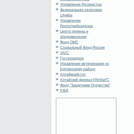
Управление Росреестра
Федеральная налоговая
служба
Управление
Роспотребнадзора
Центр гигиены и
эпидемиологии
Фонд ОМС
Социальный Фонд России
ЗАГС
Гостехнадзор
Управление ветеринарии по
Бурлинскому району
Алтайкрайстат
Алтайский филиал РАНХиГС
Фонд "Защитники Отечества"
РЖД