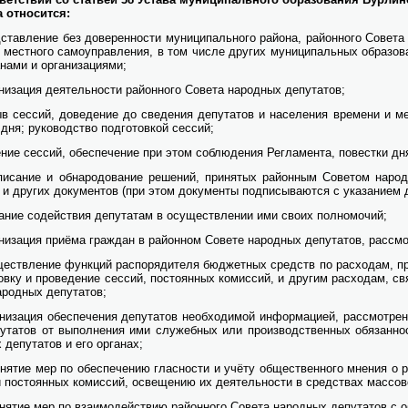
а от­но­сит­ся:
став­ле­ние без до­ве­рен­но­сти му­ни­ци­паль­но­го рай­о­на, рай­он­но­го Со­ве­та
и мест­но­го са­мо­управ­ле­ния, в том чис­ле дру­гих му­ни­ци­паль­ных об­ра­зо­ва
на­ми и ор­га­ни­за­ци­я­ми;
­ни­за­ция де­я­тель­но­сти рай­он­но­го Со­ве­та на­род­ных де­пу­та­тов;
ыв сес­сий, до­ве­де­ние до све­де­ния де­пу­та­тов и на­се­ле­ния вре­ме­ни и ме
 дня; ру­ко­вод­ство под­го­тов­кой сес­сий;
е­ние сес­сий, обес­пе­че­ние при этом со­блю­де­ния Ре­гла­мен­та, по­вест­ки дня
пи­са­ние и об­на­ро­до­ва­ние ре­ше­ний, при­ня­тых рай­он­ным Со­ве­том на­род­
 и дру­гих до­ку­мен­тов (при этом до­ку­мен­ты под­пи­сы­ва­ют­ся с ука­за­ни­ем 
за­ние со­дей­ствия де­пу­та­там в осу­ществ­ле­нии ими сво­их пол­но­мо­чий;
а­ни­за­ция при­ё­ма граж­дан в рай­он­ном Со­ве­те на­род­ных де­пу­та­тов, рас­см
ществ­ле­ние функ­ций рас­по­ря­ди­те­ля бюд­жет­ных средств по рас­хо­дам, 
тов­ку и про­ве­де­ние сес­сий, по­сто­ян­ных ко­мис­сий, и дру­гим рас­хо­дам, св
­род­ных де­пу­та­тов;
а­ни­за­ция обес­пе­че­ния де­пу­та­тов не­об­хо­ди­мой ин­фор­ма­ци­ей, рас­смот­ре
у­та­тов от вы­пол­не­ния ими слу­жеб­ных или про­из­вод­ствен­ных обя­зан­но­
 де­пу­та­тов и его ор­га­нах;
­ня­тие мер по обес­пе­че­нию глас­но­сти и учё­ту об­ще­ствен­но­го мне­ния о ра­
и по­сто­ян­ных ко­мис­сий, осве­ще­нию их де­я­тель­но­сти в сред­ствах мас­со­
­ня­тие мер по вза­и­мо­дей­ствию рай­он­но­го Со­ве­та на­род­ных де­пу­та­тов с о