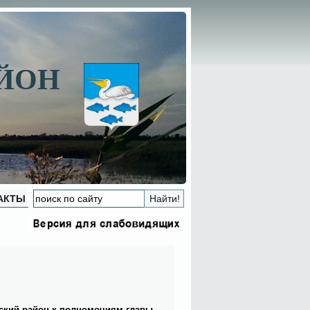
АЙОН
АКТЫ
н­ский рай­он к пол­но­мо­чи­ям гла­вы