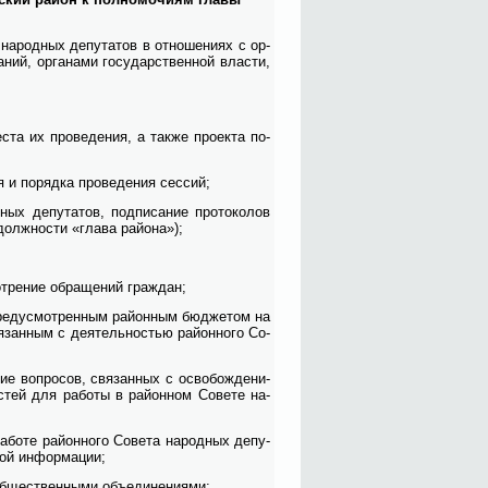
 на­род­ных де­пу­та­тов в от­но­ше­ни­ях с ор­
­ний, ор­га­на­ми го­су­дар­ствен­ной вла­сти,
­ста их про­ве­де­ния, а так­же про­ек­та по­
 и по­ряд­ка про­ве­де­ния сес­сий;
ных де­пу­та­тов, под­пи­са­ние про­то­ко­лов
долж­но­сти «гла­ва рай­о­на»);
от­ре­ние об­ра­ще­ний граж­дан;
преду­смот­рен­ным рай­он­ным бюд­же­том на
я­зан­ным с де­я­тель­но­стью рай­он­но­го Со­
­ние во­про­сов, свя­зан­ных с осво­бож­де­ни­
стей для ра­бо­ты в рай­он­ном Со­ве­те на­
бо­те рай­он­но­го Со­ве­та на­род­ных де­пу­
вой ин­фор­ма­ции;
б­ще­ствен­ны­ми объ­еди­не­ни­я­ми;