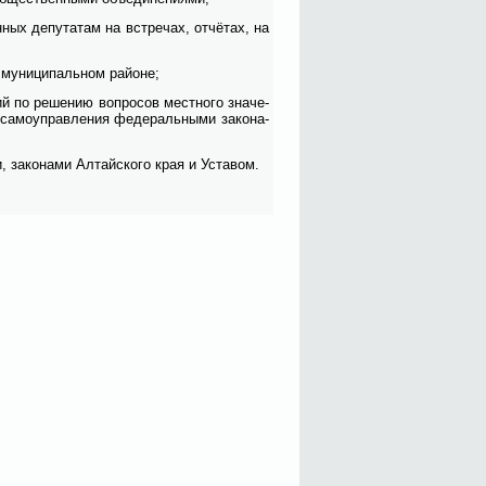
н­ных де­пу­та­там на встре­чах, от­чё­тах, на
 му­ни­ци­паль­ном рай­оне;
ий по ре­ше­нию во­про­сов мест­но­го зна­че­
са­мо­управ­ле­ния фе­де­раль­ны­ми за­ко­на­
, за­ко­на­ми Ал­тай­ско­го края и Уста­вом.