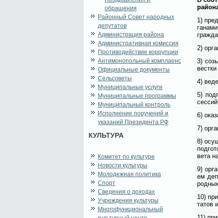
рай­о­н
обращения
Районный Совет народных
1) пред­
депутатов
га­на­м
Администрация района
граж­да­
Административная комиссия
2) ор­га
Противодействие коррупции
Антимонопольный комплаенс
3) со­з
вест­ки
Официальные документы
Сельсоветы
4) ве­д
Муниципальные услуги
5) под­
Муниципальные программы
сес­сий
Муниципальный контроль
Исполнение поручений и
6) ока­
указаний Президента РФ
7) ор­г
КУЛЬТУРА
8) осу­
под­го­
ве­та на
Комитет по культуре
Новости культуры
9) ор­г
Молодежная политика
ем де­п
Спорт
род­ных
Сведения о доходах
10) при
Учреждения культуры
та­тов 
Многофункциональный
11) при