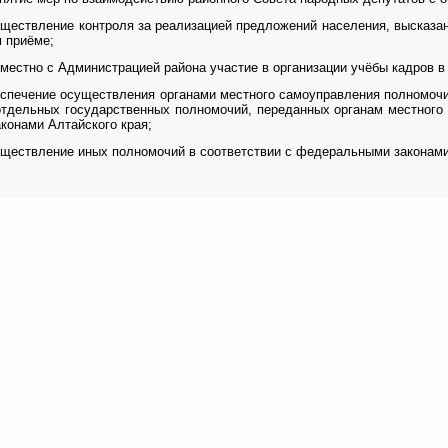
­ществ­ле­ние кон­тро­ля за ре­а­ли­за­ци­ей пред­ло­же­ний на­се­ле­ния, вы­ска­за
 при­ё­ме;
­мест­но с Адми­ни­стра­ци­ей рай­о­на уча­стие в ор­га­ни­за­ции учё­бы кад­ров в
с­пе­че­ние осу­ществ­ле­ния ор­га­на­ми мест­но­го са­мо­управ­ле­ния пол­но­мо­ч
т­дель­ных го­су­дар­ствен­ных пол­но­мо­чий, пе­ре­дан­ных ор­га­нам мест­но­го 
­ко­на­ми Ал­тай­ско­го края;
­ществ­ле­ние иных пол­но­мо­чий в со­от­вет­ствии с фе­де­раль­ны­ми за­ко­на­ми