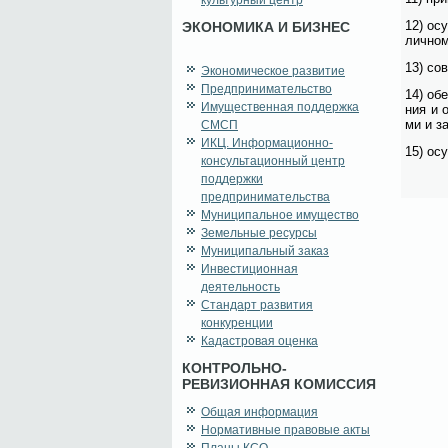
культурный центр
12) осу
ЭКОНОМИКА И БИЗНЕС
лич­ном
13) сов
Экономическое развитие
Предпринимательство
14) обе
Имущественная поддержка
ния и о
ми и за
СМСП
ИКЦ. Информационно-
15) осу
консультационный центр
поддержки
предпринимательства
Муниципальное имущество
Земельные ресурсы
Муниципальный заказ
Инвестиционная
деятельность
Стандарт развития
конкуренции
Кадастровая оценка
КОНТРОЛЬНО-
РЕВИЗИОННАЯ КОМИССИЯ
Общая информация
Нормативные правовые акты