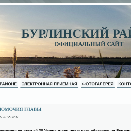
БУРЛИНСКИЙ Р
ОФИЦИАЛЬНЫЙ САЙТ
 РАЙОНЕ
ЭЛЕКТРОННАЯ ПРИЕМНАЯ
ФОТОГАЛЕРЕЯ
КОНТ
НОМОЧИЯ ГЛАВЫ
5.2012 08:37
­вет­ствии со ста­тьей 38 Уста­ва му­ни­ци­паль­но­го об­ра­зо­ва­ния Бур­ли