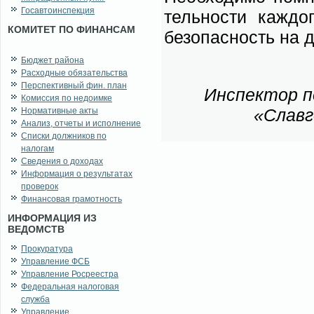
Госавтоинспекция
тель­но­сти каж­до­
КОМИТЕТ ПО ФИНАНСАМ
без­опас­ность на до
Бюджет района
Расходные обязательства
Перспективный фин. план
Ин­спек­тор 
Комиссия по недоимке
«Слав­г
Нормативные акты
Анализ, отчеты и исполнение
Списки должников по
налогам
Сведения о доходах
Информация о результатах
проверок
Финансовая грамотность
ИНФОРМАЦИЯ ИЗ
ВЕДОМСТВ
Прокуратура
Управление ФСБ
Управление Росреестра
Федеральная налоговая
служба
Управление