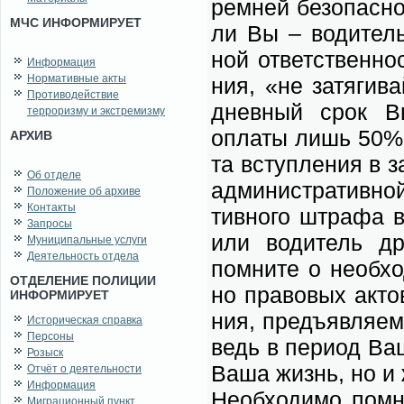
рем­ней без­опас­но
МЧС ИНФОРМИРУЕТ
ли Вы – во­ди­тель
ной от­вет­ствен­но
Информация
Нормативные акты
ния, «не за­тя­ги­
Противодействие
днев­ный срок Вы 
терроризму и экстремизму
опла­ты лишь 50% о
АРХИВ
та вступ­ле­ния в з
Об отделе
адми­ни­стра­тив­но
Положение об архиве
Контакты
тив­но­го штра­фа в
Запросы
или во­ди­тель дру­
Муниципальные услуги
Деятельность отдела
помни­те о не­об­хо
ОТДЕЛЕНИЕ ПОЛИЦИИ
но пра­во­вых ак­то
ИНФОРМИРУЕТ
ния, предъ­яв­ля­е­
Историческая справка
Персоны
ведь в пе­ри­од Ва­
Розыск
Ва­ша жизнь, но и 
Отчёт о деятельности
Информация
Не­об­хо­ди­мо пом­
Миграционный пункт