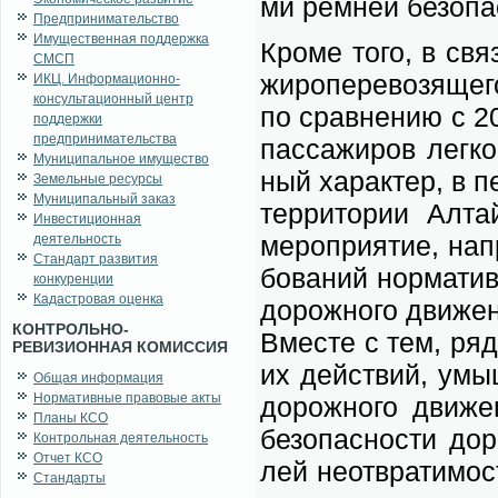
ми рем­ней без­опас­
Предпринимательство
Имущественная поддержка
Кро­ме то­го, в свя
СМСП
жи­ро­пе­ре­во­зя­ще
ИКЦ. Информационно-
консультационный центр
по срав­не­нию с 20
поддержки
предпринимательства
пас­са­жи­ров лег­к
Муниципальное имущество
ный ха­рак­тер, в п
Земельные ресурсы
Муниципальный заказ
тер­ри­то­рии Ал­та
Инвестиционная
ме­ро­при­я­тие, на­
деятельность
Стандарт развития
бо­ва­ний нор­ма­тив
конкуренции
Кадастровая оценка
до­рож­но­го дви­же­
КОНТРОЛЬНО-
Вме­сте с тем, ряд 
РЕВИЗИОННАЯ КОМИССИЯ
их дей­ствий, умыш­
Общая информация
Нормативные правовые акты
до­рож­но­го дви­же
Планы КСО
без­опас­но­сти до­
Контрольная деятельность
Отчет КСО
лей не­от­вра­ти­мо­
Стандарты