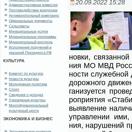
20.09.2022 15:28
Административная комиссия
Противодействие коррупции
Антимонопольный комплаенс
Официальные документы
Сельсоветы
Муниципальные услуги
Муниципальные программы
Муниципальный контроль
Исполнение поручений и
указаний Президента РФ
нов­ки, свя­зан­ной
КУЛЬТУРА
ния МО МВД Рос­сии
но­сти слу­жеб­ной 
Комитет по культуре
Новости культуры
до­рож­но­го дви­же
Молодежная политика
га­ни­зу­ет­ся про­в
Спорт
Сведения о доходах
ро­при­я­тия «Ста­би
Учреждения культуры
Многофункциональный
вы­яв­ле­ние на­ли­
культурный центр
управ­ле­нии ими, в
ЭКОНОМИКА И БИЗНЕС
ния, на­ру­ше­ний пр
Экономическое развитие