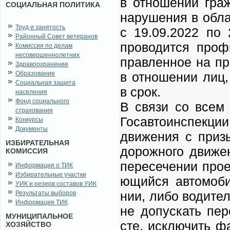
в от­но­ше­нии граж
СОЦИАЛЬНАЯ ПОЛИТИКА
на­ру­ше­ния в об­ла
Труд и занятость
с 19.09.2022 по 2
Районный Совет ветеранов
про­во­дит­ся про­ф
Комиссия по делам
несовершеннолетних
прав­лен­ное на при
Здравоохранение
Образование
в от­но­ше­нии лиц
Социальная защита
в срок.
населения
Фонд социального
В свя­зи со всем в
страхования
Гос­ав­то­ин­спек­ци
Конкурсы
Документы
дви­же­ния с при­зы
ИЗБИРАТЕЛЬНАЯ
до­рож­но­го дви­ж
КОМИССИЯ
пе­ре­се­че­нии про
Информация о ТИК
Избирательные участки
ю­щий­ся ав­то­мо­б
УИК и резерв составов УИК
нии, ли­бо во­ди­те
Результаты выборов
Информация ТИК
не до­пус­кать пе­р
МУНИЦИПАЛЬНОЕ
сте, ис­клю­чить фа
ХОЗЯЙСТВО