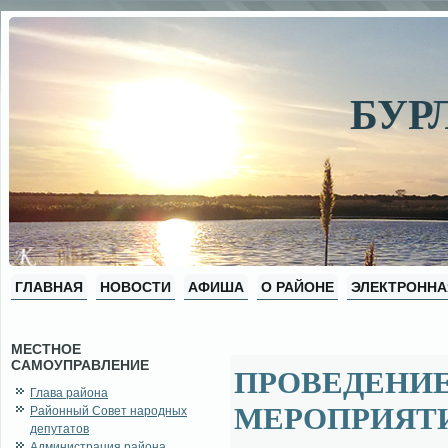
БУР
ГЛАВНАЯ
НОВОСТИ
АФИША
О РАЙОНЕ
ЭЛЕКТРОННА
МЕСТНОЕ
САМОУПРАВЛЕНИЕ
ПРОВЕДЕНИ
Глава района
МЕРОПРИЯТ
Районный Совет народных
депутатов
Администрация района