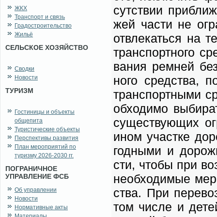
сут­ствии при­бли­ж
ЖКХ
Транспорт и связь
жей ча­сти не огра
Градостроительство
Жильё
от­вле­кать­ся на т
СЕЛЬСКОЕ ХОЗЯЙСТВО
транс­порт­но­го ср
ва­ния рем­ней без
Сводки
но­го сред­ства, п
Новости
ТУРИЗМ
транс­порт­ны­ми ср
об­хо­ди­мо вы­би­р
Гостиницы и объекты
су­ще­ству­ю­щих ог
общепита
Туристические объекты
ином участ­ке до­ро
Перспективы развития
План мероприятий по
год­ны­ми и до­рож­
туризму 2026-2030 гг.
сти, чтобы при воз­
ПОГРАНИЧНОЕ
не­об­хо­ди­мые ме­
УПРАВЛЕНИЕ ФСБ
ства. При пе­ре­воз
Об управлении
Новости
том чис­ле и де­тей
Нормативные акты
Материалы