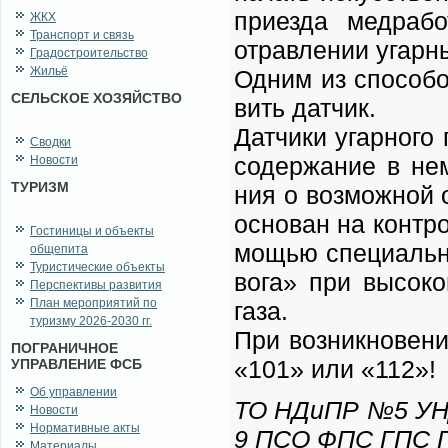
при­ез­да мед­ра­б
ЖКХ
Транспорт и связь
отрав­ле­нии угар­н
Градостроительство
Жильё
Од­ним из спо­со­бо
СЕЛЬСКОЕ ХОЗЯЙСТВО
вить дат­чик.
Дат­чи­ки угар­но­го
Сводки
со­дер­жа­ние в нем
Новости
ТУРИЗМ
ния о воз­мож­ной о
ос­но­ван на кон­тро
Гостиницы и объекты
мо­щью спе­ци­аль­но
общепита
Туристические объекты
во­га» при вы­со­ко
Перспективы развития
План мероприятий по
га­за.
туризму 2026-2030 гг.
При воз­ник­но­ве­н
ПОГРАНИЧНОЕ
«101» или «112»!
УПРАВЛЕНИЕ ФСБ
Об управлении
ТО НДиПР №5 УНДи
Новости
Нормативные акты
9 ПСО ФПС ГПС Гла
Материалы