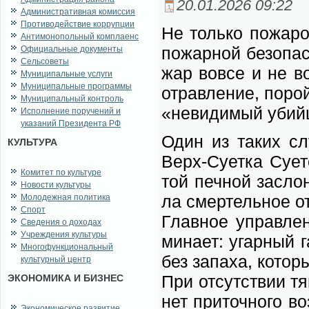
20.01.2026 09:22
Административная комиссия
Противодействие коррупции
Не толь­ко по­жа­ро
Антимонопольный комплаенс
по­жар­ной без­опас
Официальные документы
Сельсоветы
жар во­все и не воз
Муниципальные услуги
Муниципальные программы
отрав­ле­ние, по­ро
Муниципальный контроль
«не­ви­ди­мый убий­
Исполнение поручений и
указаний Президента РФ
Один из та­ких слу
КУЛЬТУРА
Верх-Су­ет­ка Су­ет
Комитет по культуре
той печ­ной за­слон
Новости культуры
ла смер­тель­ное от
Молодежная политика
Спорт
Глав­ное управ­ле
Сведения о доходах
Учреждения культуры
ми­на­ет: угар­ный 
Многофункциональный
без за­па­ха, ко­то­р
культурный центр
При от­сут­ствии тя­
ЭКОНОМИКА И БИЗНЕС
нет при­точ­но­го во
Экономическое развитие