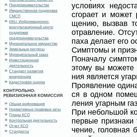
усло­ви­ях не­до­ст
Предпринимательство
Имущественная поддержка
сго­ра­ет и мо­жет 
СМСП
ще­нию, вы­звав то
ИКЦ. Информационно-
консультационный центр
отрав­ле­ние. От­сут
поддержки
предпринимательства
па­ха де­ла­ет его 
Муниципальное имущество
Симп­то­мы и при­зн
Земельные ресурсы
Муниципальный заказ
По­на­ча­лу симп­то
Инвестиционная
это­му вы мо­же­те 
деятельность
Стандарт развития
ния яв­ля­ет­ся угар
конкуренции
Кадастровая оценка
Про­яв­ле­ние оди­н
КОНТРОЛЬНО-
ся в од­ном по­ме­щ
РЕВИЗИОННАЯ КОМИССИЯ
ле­ния угар­ным га­
Общая информация
Нормативные правовые акты
При не­боль­шой кон
Планы КСО
пер­вые при­зна­ки 
Контрольная деятельность
Отчет КСО
че­ние, го­лов­ная 
Стандарты