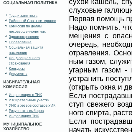
су­хой ка­шель, спу
СОЦИАЛЬНАЯ ПОЛИТИКА
слу­хо­вые гал­лю­ци
Труд и занятость
Пер­вая по­мощь пр
Районный Совет ветеранов
На­до пом­нить, что
Комиссия по делам
несовершеннолетних
ме­ще­ния с опас­н
Здравоохранение
Образование
оче­редь, не­об­хо­
Социальная защита
отрав­ле­ния. Ос­но
населения
Фонд социального
ным га­зом, слу­жи
страхования
угар­ным га­зом - 
Конкурсы
Документы
устра­нить по­ступ­л
ИЗБИРАТЕЛЬНАЯ
(от­крыть ок­на и дв
КОМИССИЯ
Ес­ли по­стра­дав­ш
Информация о ТИК
Избирательные участки
ступ све­же­го воз­
УИК и резерв составов УИК
но­го спир­та, рас­
Результаты выборов
Информация ТИК
Ес­ли по­стра­дав­ш
МУНИЦИПАЛЬНОЕ
на­чать ис­кус­стве
ХОЗЯЙСТВО