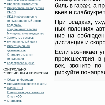
биль в га­раж, а пр
Предпринимательство
Имущественная поддержка
вьев и сла­бо­укреп
СМСП
ИКЦ. Информационно-
При осад­ках, ухуд
консультационный центр
поддержки
ных яв­ле­ни­ях ав­
предпринимательства
Муниципальное имущество
ние на со­блю­де­н
Земельные ресурсы
ди­стан­ция и ско­р
Муниципальный заказ
Инвестиционная
Ес­ли воз­ни­ка­ет 
деятельность
Стандарт развития
про­ис­ше­ствия, в р
конкуренции
Кадастровая оценка
век, зво­ни­те по
КОНТРОЛЬНО-
рискуй­те по­на­прас
РЕВИЗИОННАЯ КОМИССИЯ
Общая информация
Нормативные правовые акты
Планы КСО
Контрольная деятельность
Отчет КСО
Стандарты