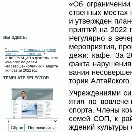
«Об огра­ни­че­нии 
ствен­ных ме­стах н
и утвер­жден план-
при­я­тий на 2022 г
Ре­гу­ляр­но в ве­ч
ВЫ ЗДЕСЬ:
ме­ро­при­я­тия, про
Главная
->
Комиссия по делам
де­жи: ка­фе. За 2
несовершеннолетних
->
ИНФОРМАЦИЯ о деятельности
фак­та на­ру­ше­ни
комиссии по делам
несовершеннолетних и защите
ва­ния не­со­вер­ше
их прав за 2022 год
TEMPLATE SELECTOR
то­рии Ал­тай­ско­го
Учре­жде­ни­я­ми си­
я­тия по во­вле­че­
спор­та. Чле­ны ко­
се­мей СОП, к рай­
жде­ний куль­ту­ры 