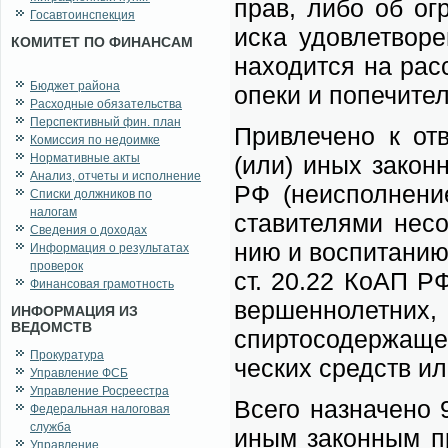
прав, ли­бо об огр
Госавтоинспекция
ис­ка удо­вле­тво­
КОМИТЕТ ПО ФИНАНСАМ
на­хо­дит­ся на рас­
Бюджет района
опе­ки и по­пе­чи­тел
Расходные обязательства
Перспективный фин. план
При­вле­че­но к от
Комиссия по недоимке
Нормативные акты
(или) иных за­кон­
Анализ, отчеты и исполнение
РФ (не­ис­пол­не­н
Списки должников по
налогам
ста­ви­те­ля­ми не­с
Сведения о доходах
нию и вос­пи­та­нию
Информация о результатах
проверок
ст. 20.22 КоАП РФ (
Финансовая грамотность
вер­шен­но­лет­них,
ИНФОРМАЦИЯ ИЗ
ВЕДОМСТВ
спир­то­со­дер­жа­щ
Прокуратура
че­ских средств ил
Управление ФСБ
Управление Росреестра
Все­го на­зна­че­но 
Федеральная налоговая
служба
иным за­кон­ным пр
Управление