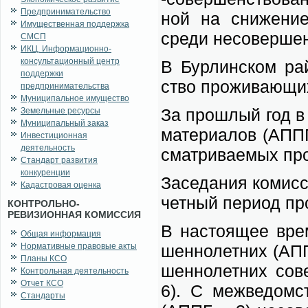
Предпринимательство
ной на сни­же­ние 
Имущественная поддержка
сре­ди не­со­вер­шен
СМСП
ИКЦ. Информационно-
консультационный центр
В Бур­лин­ском рай
поддержки
ство про­жи­ва­ю­щи
предпринимательства
Муниципальное имущество
За про­шлый год в к
Земельные ресурсы
Муниципальный заказ
ма­те­ри­а­лов (АПП
Инвестиционная
деятельность
смат­ри­ва­е­мых про
Стандарт развития
конкуренции
За­се­да­ния ко­мис
Кадастровая оценка
чет­ный пе­ри­од про
КОНТРОЛЬНО-
РЕВИЗИОННАЯ КОМИССИЯ
В на­сто­я­щее вре­
Общая информация
Нормативные правовые акты
шен­но­лет­них (АПП
Планы КСО
шен­но­лет­них со­
Контрольная деятельность
Отчет КСО
6). С меж­ве­дом­ст
Стандарты