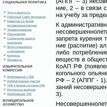
(АППГ – 3) не­со­ве
СОЦИАЛЬНАЯ ПОЛИТИКА
ние, 2 – в свя­зи с 
Труд и занятость
на уче­бу за пре­де­
Районный Совет ветеранов
Комиссия по делам
К адми­ни­стра­тив­
несовершеннолетних
Здравоохранение
не­со­вер­шен­но­ле
Образование
за­пре­та ку­ре­ния
Социальная защита
населения
ние (рас­пи­тие) ал
Фонд социального
ли­бо по­треб­ле­ни
страхования
Конкурсы
ве­ществ в об­ще­с
Документы
КоАП РФ (по­яв­ле­
ИЗБИРАТЕЛЬНАЯ
КОМИССИЯ
ко­голь­но­го опь
Информация о ТИК
РФ – 2 (АППГ - 1). 
Избирательные участки
за­ний не­со­вер­ше
УИК и резерв составов УИК
Результаты выборов
3).
Информация ТИК
МУНИЦИПАЛЬНОЕ
Не­со­вер­шен­но­лет
ХОЗЯЙСТВО