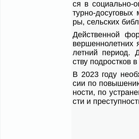
ся в со­ци­аль­но-
тур­но-до­су­го­вых 
ры, сель­ских биб­л
Дей­ствен­ной фор­
вер­шен­но­лет­них я
лет­ний пе­ри­од. 
ству под­рост­ков в 
В 2023 го­ду не­об­
сии по по­вы­ше­нию 
но­сти, по устра­не
сти и пре­ступ­но­ст