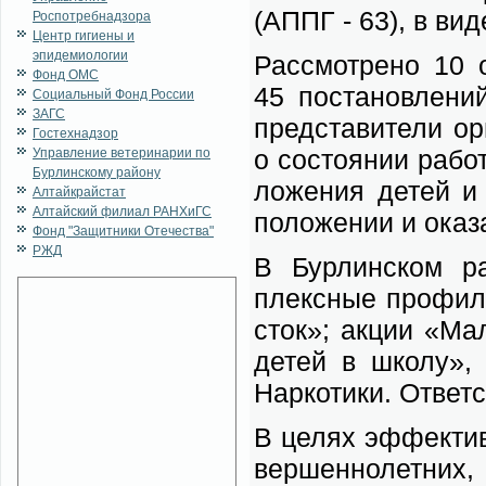
(АППГ - 63), в ви­д
Роспотребнадзора
Центр гигиены и
эпидемиологии
Рас­смот­ре­но 10 о
Фонд ОМС
45 по­ста­нов­ле­ни
Социальный Фонд России
ЗАГС
пред­ста­ви­те­ли о
Гостехнадзор
о со­сто­я­нии ра­б
Управление ветеринарии по
Бурлинскому району
ло­же­ния де­тей и 
Алтайкрайстат
Алтайский филиал РАНХиГС
по­ло­же­нии и ока­з
Фонд "Защитники Отечества"
РЖД
В Бур­лин­ском ра
плекс­ные про­фи­ла
сток»; ак­ции «Ма­
де­тей в шко­лу»,
Нар­ко­ти­ки. От­вет
В це­лях эф­фек­тив­
вер­шен­но­лет­них