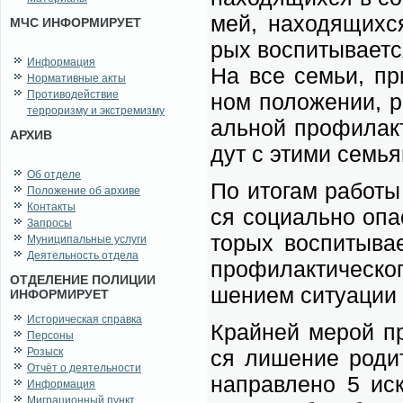
мей, на­хо­дя­щих­с
МЧС ИНФОРМИРУЕТ
рых вос­пи­ты­ва­ет
Информация
На все се­мьи, при­
Нормативные акты
Противодействие
ном по­ло­же­нии, р
терроризму и экстремизму
аль­ной про­фи­лак­
АРХИВ
дут с эти­ми се­мья
Об отделе
По ито­гам ра­бо­ты
Положение об архиве
Контакты
ся со­ци­аль­но опа
Запросы
то­рых вос­пи­ты­ва
Муниципальные услуги
Деятельность отдела
про­фи­лак­ти­че­ск
ОТДЕЛЕНИЕ ПОЛИЦИИ
ше­ни­ем си­ту­а­ции
ИНФОРМИРУЕТ
Историческая справка
Край­ней ме­рой про
Персоны
Розыск
ся ли­ше­ние ро­ди
Отчёт о деятельности
на­прав­ле­но 5 ис­
Информация
Миграционный пункт