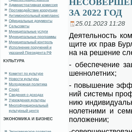
НЕСОВЕРШЕН
Административная комиссия
ЗА 2022 ГОД
Противодействие коррупции
Антимонопольный комплаенс
Официальные документы
25.01.2023 11:28
Сельсоветы
Муниципальные услуги
Де­я­тель­ность ко­
Муниципальные программы
щи­те их прав Бур­л
Муниципальный контроль
Исполнение поручений и
на на ре­ше­ние сле
указаний Президента РФ
КУЛЬТУРА
- обес­пе­че­ние за
шен­но­лет­них;
Комитет по культуре
Новости культуры
- по­вы­ше­ние эф­ф
Молодежная политика
Спорт
ний си­сте­мы про­фи
Сведения о доходах
Учреждения культуры
нию ин­ди­ви­ду­аль­
Многофункциональный
но­лет­ни­ми и се­м
культурный центр
по­ло­же­нии;
ЭКОНОМИКА И БИЗНЕС
-со­вер­шен­ство­ва
Экономическое развитие