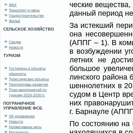
че­ские ве­ще­ства, 
ЖКХ
Транспорт и связь
дан­ный пе­ри­од не 
Градостроительство
Жильё
За ис­тек­ший пе­ри
СЕЛЬСКОЕ ХОЗЯЙСТВО
о­на не­со­вер­шен­
(АППГ – 1). В ко­ми
Сводки
Новости
в воз­буж­де­нии уго
ТУРИЗМ
лет­них не до­сти
боль­шое уве­ли­че
Гостиницы и объекты
общепита
лин­ско­го рай­о­на 
Туристические объекты
шен­но­лет­них в 20
Перспективы развития
План мероприятий по
су­дом в Центр вре­
туризму 2026-2030 гг.
них пра­во­на­ру­ш
ПОГРАНИЧНОЕ
УПРАВЛЕНИЕ ФСБ
г. Бар­нау­ле (АППГ
Об управлении
По со­сто­я­нию на 
Новости
Нормативные акты
на­хо­дя­щих­ся в с
Материалы