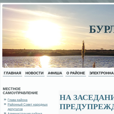
БУР
ГЛАВНАЯ
НОВОСТИ
АФИША
О РАЙОНЕ
ЭЛЕКТРОННА
МЕСТНОЕ
САМОУПРАВЛЕНИЕ
НА ЗАСЕДАН
Глава района
ПРЕДУПРЕЖ
Районный Совет народных
депутатов
Администрация района