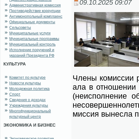
09.10.2025 09:07
Административная комиссия
Противодействие коррупции
Антимонопольный комплаенс
Официальные документы
Сельсоветы
Муниципальные услуги
Муниципальные программы
Муниципальный контроль
Исполнение поручений и
указаний Президента РФ
КУЛЬТУРА
Чле­ны ко­мис­сии р
Комитет по культуре
Новости культуры
а­ла в от­но­ше­ни
Молодежная политика
(не­ис­пол­не­ние о
Спорт
Сведения о доходах
не­со­вер­шен­но­ле
Учреждения культуры
Многофункциональный
мис­сия вы­нес­ла п
культурный центр
ЭКОНОМИКА И БИЗНЕС
Экономическое развитие