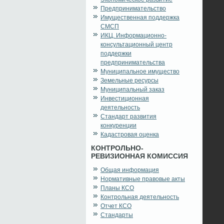
Предпринимательство
Имущественная поддержка
СМСП
ИКЦ. Информационно-
консультационный центр
поддержки
предпринимательства
Муниципальное имущество
Земельные ресурсы
Муниципальный заказ
Инвестиционная
деятельность
Стандарт развития
конкуренции
Кадастровая оценка
КОНТРОЛЬНО-
РЕВИЗИОННАЯ КОМИССИЯ
Общая информация
Нормативные правовые акты
Планы КСО
Контрольная деятельность
Отчет КСО
Стандарты