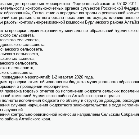
о­ва­ние для про­ве­де­ния ме­ро­при­я­тия: Фе­де­раль­ный за­кон от 07.02.201
е­я­тель­но­сти кон­троль­но-счет­ных ор­га­нов субъ­ек­тов Рос­сий­ской Фе­де­ра­
х об­ра­зо­ва­ний», Со­гла­ше­ние о пе­ре­да­че кон­троль­но-ре­ви­зи­он­ной ко­мис­
мо­чий кон­троль­но-счет­но­го ор­га­на по­се­ле­ния по осу­ществ­ле­нию внеш­не­г
н ра­бо­ты кон­троль­но-ре­ви­зи­он­ной ко­мис­сии Бур­лин­ско­го рай­о­на Ал­тай­
ек­ты про­вер­ки: адми­ни­стра­ции му­ни­ци­паль­ных об­ра­зо­ва­ний Бур­лин­ско­го
ско­го сель­со­ве­та,
ов­ско­го сель­со­ве­та,
­дре­ев­ско­го сель­со­ве­та,
с­чан­ско­го сель­со­ве­та,
ль­ско­го сель­со­ве­та,
ско­го сель­со­ве­та,
ан­ско­го сель­со­ве­та,
ско­го сель­со­ве­та,
ско­го сель­со­ве­та.
 про­ве­де­ния ме­ро­при­я­тий: 1-2 квар­тал 2026 го­да.
­мет про­вер­ки: от­чет об ис­пол­не­нии бюд­же­та му­ни­ци­паль­но­го об­ра­зо­ва
ор­ма­ция о про­ве­де­нии ме­ро­при­я­тий.
я про­вер­ка го­до­вых от­че­тов об ис­пол­не­нии бюд­же­та сель­ских по­се­ле­н
­он­ной ко­мис­си­ей Бур­лин­ско­го рай­о­на Ал­тай­ско­го края с це­лью:
и пол­но­ты ис­пол­не­ния бюд­же­та по объ­е­му и струк­ту­ре до­хо­дов, рас­ход­
­ле­ния слу­ча­ев на­ру­ше­ния бюд­жет­но­го за­ко­но­да­тель­ства в хо­де ис­пол­н
и на­ру­ше­ний.
че­ния кон­троль­но-ре­ви­зи­он­ной ко­мис­сии на­прав­ле­ны Сель­ским Со­бра­ни­я
го рай­о­на Ал­тай­ско­го края.