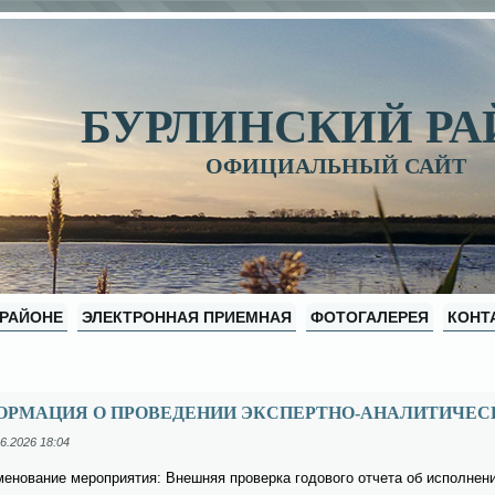
БУРЛИНСКИЙ Р
ОФИЦИАЛЬНЫЙ САЙТ
 РАЙОНЕ
ЭЛЕКТРОННАЯ ПРИЕМНАЯ
ФОТОГАЛЕРЕЯ
КОНТ
ОРМАЦИЯ О ПРОВЕДЕНИИ ЭКСПЕРТНО-АНАЛИТИЧЕС
6.2026 18:04
ме­но­ва­ние ме­ро­при­я­тия: Внеш­няя про­вер­ка го­до­во­го от­че­та об ис­пол­не