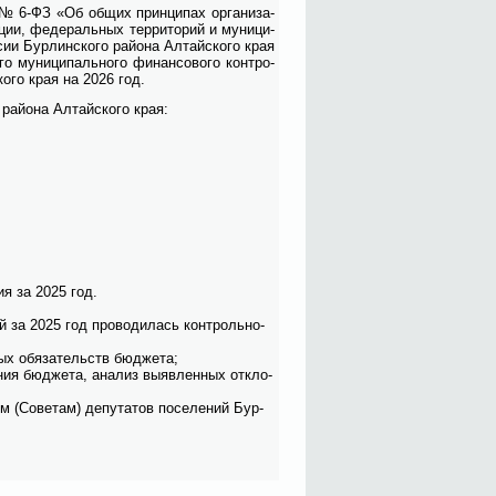
1 № 6-ФЗ «Об об­щих прин­ци­пах ор­га­ни­за­
ции, фе­де­раль­ных тер­ри­то­рий и му­ни­ци­
сии Бур­лин­ско­го рай­о­на Ал­тай­ско­го края
о му­ни­ци­паль­но­го финан­со­во­го кон­тро­
ско­го края на 2026 год.
 рай­о­на Ал­тай­ско­го края:
­ния за 2025 год.
ий за 2025 год про­во­ди­лась кон­троль­но-
ных обя­за­тельств бюд­же­та;
е­ния бюд­же­та, ана­лиз вы­яв­лен­ных от­кло­
м (Со­ве­там) де­пу­та­тов по­се­ле­ний Бур­