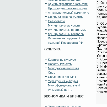
2. Ос­н
Административная комиссия
ции и д
Противодействие коррупции
паль­ны
Антимонопольный комплаенс
пол­но­
Официальные документы
ля, пла
Сельсоветы
3. Объ­
Муниципальные услуги
Бур­лин­
Муниципальные программы
Ми­хай­л
Муниципальный контроль
Но­во­ан
Но­во­пе
Исполнение поручений и
Но­во­се
указаний Президента РФ
Оре­хов­
Пар­ти­з
КУЛЬТУРА
Рож­ков­
Устьян­
4. Срок
Комитет по культуре
5. Пред
Новости культуры
6. Ин­ф
Молодежная политика
Внеш­ня
Спорт
ре­ви­зи
Сведения о доходах
-оцен­к
- вы­яв
Учреждения культуры
не­ний 
Многофункциональный
За­клю­
культурный центр
лин­ско­
ЭКОНОМИКА И БИЗНЕС
Экономическое развитие