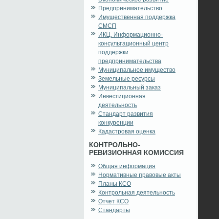
Предпринимательство
Имущественная поддержка
СМСП
ИКЦ. Информационно-
консультационный центр
поддержки
предпринимательства
Муниципальное имущество
Земельные ресурсы
Муниципальный заказ
Инвестиционная
деятельность
Стандарт развития
конкуренции
Кадастровая оценка
КОНТРОЛЬНО-
РЕВИЗИОННАЯ КОМИССИЯ
Общая информация
Нормативные правовые акты
Планы КСО
Контрольная деятельность
Отчет КСО
Стандарты