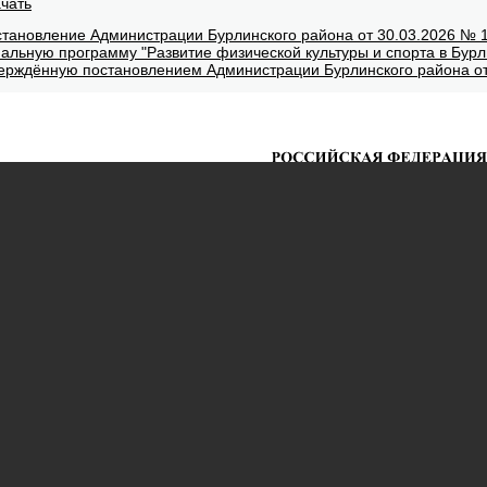
­чать
ста­нов­ле­ние Адми­ни­стра­ции Бур­лин­ско­го рай­о­на от 30.03.2026 № 1
паль­ную про­грам­му "Раз­ви­тие физи­че­ской куль­ту­ры и спор­та в Бур
ер­ждён­ную по­ста­нов­ле­ни­ем Адми­ни­стра­ции Бур­лин­ско­го рай­о­на