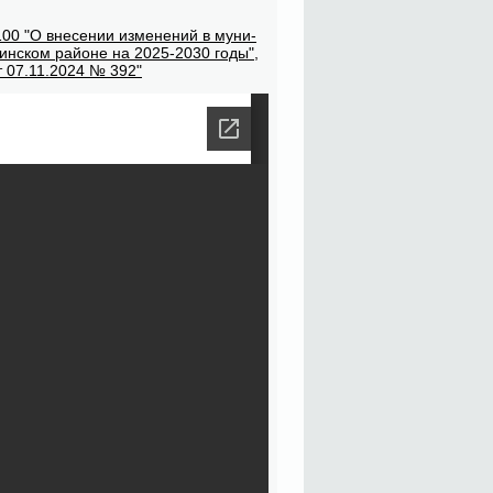
00 "О вне­се­нии из­ме­не­ний в му­ни­
­лин­ском рай­оне на 2025-2030 го­ды",
 от 07.11.2024 № 392"