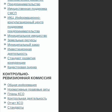
Предпринимательство
Имущественная поддержка
СМСП
ИКЦ. Информационно-
консультационный центр
поддержки
предпринимательства
Муниципальное имущество
Земельные ресурсы
Муниципальный заказ
Инвестиционная
деятельность
Стандарт развития
конкуренции
Кадастровая оценка
КОНТРОЛЬНО-
РЕВИЗИОННАЯ КОМИССИЯ
Общая информация
Нормативные правовые акты
Планы КСО
Контрольная деятельность
Отчет КСО
Стандарты