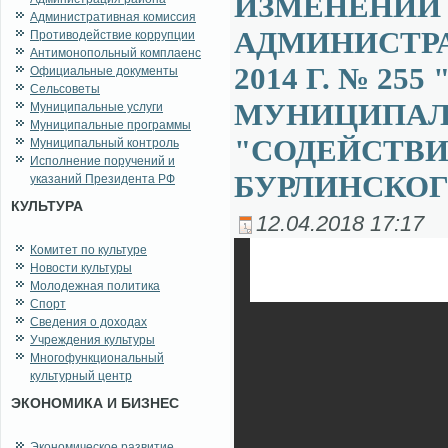
ИЗМЕНЕНИЙ
Административная комиссия
АДМИНИСТРА
Противодействие коррупции
Антимонопольный комплаенс
2014 Г. № 2
Официальные документы
Сельсоветы
МУНИЦИПАЛ
Муниципальные услуги
Муниципальные программы
"СОДЕЙСТВИ
Муниципальный контроль
Исполнение поручений и
БУРЛИНСКОГО
указаний Президента РФ
КУЛЬТУРА
12.04.2018 17:17
Комитет по культуре
Новости культуры
Молодежная политика
Спорт
Сведения о доходах
Учреждения культуры
Многофункциональный
культурный центр
ЭКОНОМИКА И БИЗНЕС
Экономическое развитие