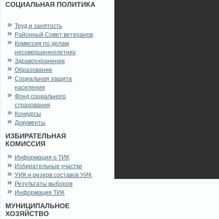
СОЦИАЛЬНАЯ ПОЛИТИКА
Труд и занятость
Районный Совет ветеранов
Комиссия по делам
несовершеннолетних
Здравоохранение
Образование
Социальная защита
населения
Фонд социального
страхования
Конкурсы
Документы
ИЗБИРАТЕЛЬНАЯ
КОМИССИЯ
Информация о ТИК
Избирательные участки
УИК и резерв составов УИК
Результаты выборов
Информация ТИК
МУНИЦИПАЛЬНОЕ
ХОЗЯЙСТВО