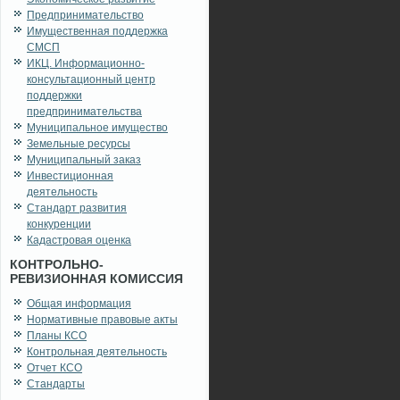
Предпринимательство
Имущественная поддержка
СМСП
ИКЦ. Информационно-
консультационный центр
поддержки
предпринимательства
Муниципальное имущество
Земельные ресурсы
Муниципальный заказ
Инвестиционная
деятельность
Стандарт развития
конкуренции
Кадастровая оценка
КОНТРОЛЬНО-
РЕВИЗИОННАЯ КОМИССИЯ
Общая информация
Нормативные правовые акты
Планы КСО
Контрольная деятельность
Отчет КСО
Стандарты