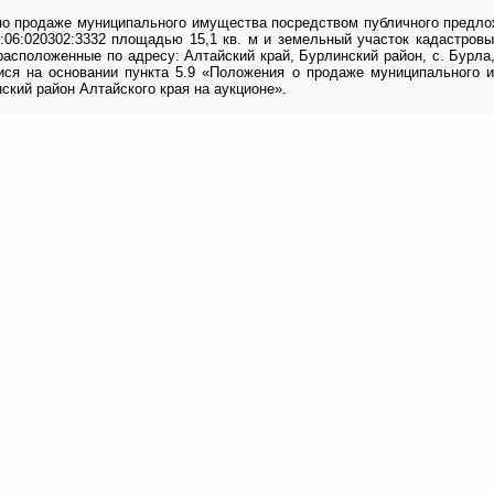
по про­да­же му­ни­ци­паль­но­го иму­ще­ства по­сред­ством пуб­лич­но­го пред­ло
:06:020302:3332 пло­ща­дью 15,1 кв. м и зе­мель­ный уча­сток ка­даст­ро­в
рас­по­ло­жен­ные по адре­су: Ал­тай­ский край, Бур­лин­ский рай­он, с. Бур­ла,
и­ся на ос­но­ва­нии пунк­та 5.9 «По­ло­же­ния о про­да­же му­ни­ци­паль­но­го им
­ский рай­он Ал­тай­ско­го края на аук­ци­оне».