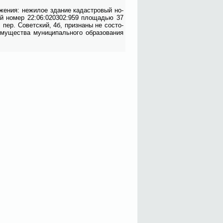
­же­ния: не­жи­лое зда­ние ка­даст­ро­вый но­
ый но­мер 22:06:020302:959 пло­ща­дью 37
 пер. Со­вет­ский, 4б, при­зна­ны не со­сто­
у­ще­ства му­ни­ци­паль­но­го об­ра­зо­ва­ния