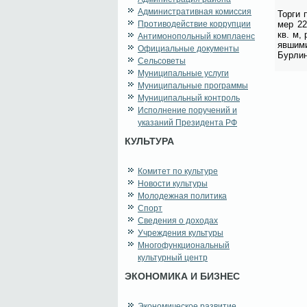
Административная комиссия
Тор­ги 
Противодействие коррупции
мер 22
кв. м, 
Антимонопольный комплаенс
яв­ши­м
Официальные документы
Бур­лин
Сельсоветы
Муниципальные услуги
Муниципальные программы
Муниципальный контроль
Исполнение поручений и
указаний Президента РФ
КУЛЬТУРА
Комитет по культуре
Новости культуры
Молодежная политика
Спорт
Сведения о доходах
Учреждения культуры
Многофункциональный
культурный центр
ЭКОНОМИКА И БИЗНЕС
Экономическое развитие