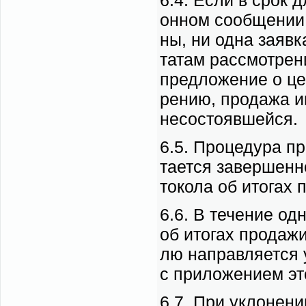
6.4. Ес­ли в срок д
он­ном со­об­ще­нии
ны, ни од­на за­яв­к
та­там рас­смот­ре­н
пред­ло­же­ние о це
ре­нию, про­да­жа и
не­со­сто­яв­шей­ся.
6.5. Про­це­ду­ра п
та­ет­ся за­вер­шен
то­ко­ла об ито­гах 
6.6. В те­че­ние од­
об ито­гах про­да­жи
лю на­прав­ля­ет­ся 
с при­ло­же­ни­ем это
6.7. При укло­не­нии