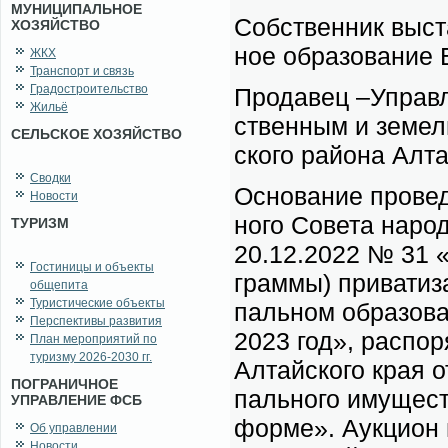
МУНИЦИПАЛЬНОЕ
Соб­ствен­ник вы­ста
ХОЗЯЙСТВО
ное об­ра­зо­ва­ние 
ЖКХ
Транспорт и связь
Градостроительство
Про­да­вец –Управ­л
Жильё
ствен­ным и зе­мель
СЕЛЬСКОЕ ХОЗЯЙСТВО
ско­го рай­о­на Ал­т
Сводки
Ос­но­ва­ние про­ве­
Новости
но­го Со­ве­та на­ро
ТУРИЗМ
20.12.2022 № 31 «О
Гостиницы и объекты
грам­мы) при­ва­ти­з
общепита
Туристические объекты
паль­ном об­ра­зо­в
Перспективы развития
2023 год», рас­по­р
План мероприятий по
туризму 2026-2030 гг.
Ал­тай­ско­го края 
ПОГРАНИЧНОЕ
паль­но­го иму­ще­с
УПРАВЛЕНИЕ ФСБ
фор­ме». Аук­ци­он 
Об управлении
Новости