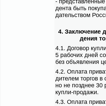
- пред­став­лен­ные
ден­та быть по­ку­па
да­тель­ством Рос­с
4. За­клю­че­ние д
де­ния то
4.1. До­го­вор куп­л
5 ра­бо­чих дней со
без объ­яв­ле­ния ц
4.2. Опла­та при­ва­т
ди­те­лем тор­гов в 
но не позд­нее 30 р
куп­ли-про­да­жи.
4.3. Опла­та при­ва­т