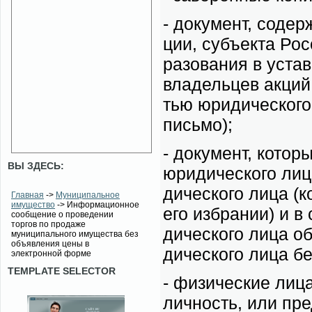
- до­ку­мент, со­дер
ции, субъ­ек­та Рос­
ра­зо­ва­ния в устав
вла­дель­цев ак­ций 
тью юри­ди­че­ско­го
пись­мо);
- до­ку­мент, ко­то­р
ВЫ ЗДЕСЬ:
юри­ди­че­ско­го ли
ди­че­ско­го ли­ца (
Главная
->
Муниципальное
имущество
-> Информационное
его из­бра­нии) и в 
сообщение о проведении
торгов по продаже
ди­че­ско­го ли­ца о
муниципального имущества без
объявления цены в
ди­че­ско­го ли­ца бе
электронной форме
TEMPLATE SELECTOR
- физи­че­ские ли­ца
лич­ность, или пред