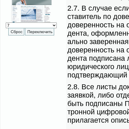
2.7. В слу­чае ес­л
ста­ви­тель по до­ве
до­ве­рен­ность на 
ден­та, оформ­лен­н
аль­но за­ве­рен­ная
до­ве­рен­ность на 
ден­та под­пи­са­на 
юри­ди­че­ско­го ли­
под­твер­жда­ю­щий 
2.8. Все ли­сты до­
за­яв­кой, ли­бо от
быть под­пи­са­ны П
трон­ной циф­ро­вой
при­ла­га­ет­ся опис