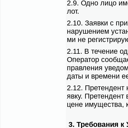
2.9. Од­но ли­цо им
лот.
2.10. За­яв­ки с при
на­ру­ше­ни­ем уста­
ми не ре­ги­стри­ру­
2.11. В те­че­ние од
Опе­ра­тор со­об­ща­
прав­ле­ния уве­дом­
да­ты и вре­ме­ни ее
2.12. Пре­тен­дент н
яв­ку. Пре­тен­дент
цене иму­ще­ства, к
3. Тре­бо­ва­ния к