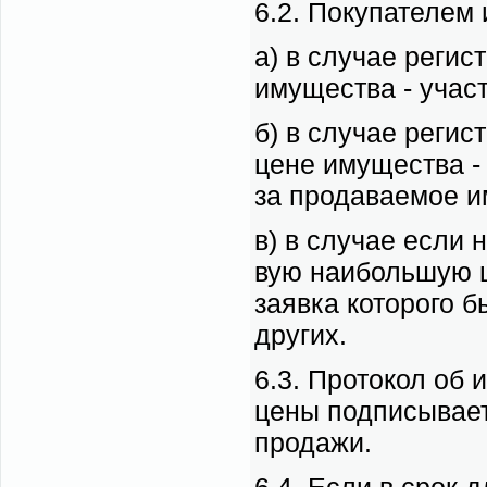
6.2. По­ку­па­те­лем
а) в слу­чае ре­ги­с
иму­ще­ства - участ
б) в слу­чае ре­ги­с
цене иму­ще­ства -
за про­да­ва­е­мое 
в) в слу­чае ес­ли н
вую наи­боль­шую це
за­яв­ка ко­то­ро­го
дру­гих.
6.3. Про­то­кол об 
це­ны под­пи­сы­ва­е
про­да­жи.