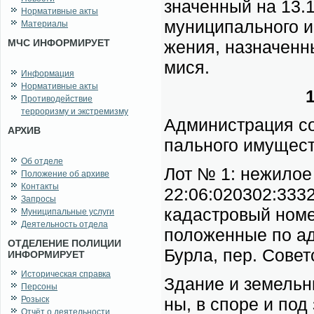
зна­чен­ный на 13.10
Нормативные акты
му­ни­ци­паль­но­го 
Материалы
МЧС ИНФОРМИРУЕТ
же­ния, на­зна­чен­
ми­ся.
Информация
Нормативные акты
1
Противодействие
терроризму и экстремизму
Адми­ни­стра­ция со­
АРХИВ
паль­но­го иму­ще­с
Об отделе
Лот № 1: не­жи­лое 
Положение об архиве
Контакты
22:06:020302:3332 
Запросы
ка­даст­ро­вый но­
Муниципальные услуги
Деятельность отдела
по­ло­жен­ные по ад
ОТДЕЛЕНИЕ ПОЛИЦИИ
Бур­ла, пер. Со­вет­
ИНФОРМИРУЕТ
Историческая справка
Зда­ние и зе­мель­н
Персоны
Розыск
ны, в спо­ре и под 
Отчёт о деятельности