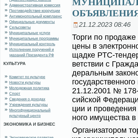
МУНИЦИПАЛ
Административная комиссия
ОБЪЯВЛЕНИЯ
Противодействие коррупции
Антимонопольный комплаенс
Официальные документы
21.12.2023 08:46
Сельсоветы
Муниципальные услуги
Тор­ги по про­да­же 
Муниципальные программы
це­ны в элек­трон­н
Муниципальный контроль
Исполнение поручений и
щад­ке РТС-тен­дер 
указаний Президента РФ
вет­ствии с Граж­да
КУЛЬТУРА
де­раль­ным за­ко­н
Комитет по культуре
го­су­дар­ствен­но­г
Новости культуры
Молодежная политика
21.12.2001 № 178-Ф
Спорт
сий­ской Фе­де­ра­ци
Сведения о доходах
Учреждения культуры
ции и про­ве­де­ния 
Многофункциональный
но­го иму­ще­ства в
культурный центр
ЭКОНОМИКА И БИЗНЕС
Ор­га­ни­за­то­ром 
Экономическое развитие