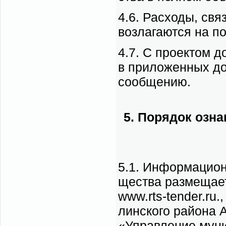
4.6. Рас­хо­ды, свя­
воз­ла­га­ют­ся на по
4.7. С про­ек­том до
в при­ло­жен­ных до­
со­об­ще­нию.
5. По­ря­док озна­
5.1. Ин­фор­ма­ци­о
ще­ства раз­ме­ща­е
www.rts-tender.ru.,
лин­ско­го рай­о­на 
«Управ­ле­ние му­н