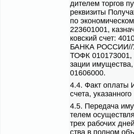
ди­те­лем тор­гов п
рек­ви­зи­ты По­лу­
по эко­но­ми­че­ск
223601001, каз­на
ков­ский счет: 
БАНКА РОССИИ//УФК
ТОФК 010173001, на­
за­ции иму­ще­ст
01606000.
4.4. Факт опла­ты И
сче­та, ука­зан­но­го
4.5. Пе­ре­да­ча им
те­лем осу­ществ­ля­
трех ра­бо­чих дней
ства в пол­ном объ­