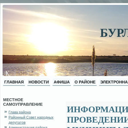
БУР
ГЛАВНАЯ
НОВОСТИ
АФИША
О РАЙОНЕ
ЭЛЕКТРОННА
МЕСТНОЕ
САМОУПРАВЛЕНИЕ
ИНФОРМАЦИ
Глава района
ПРОВЕДЕНИИ
Районный Совет народных
депутатов
Администрация района