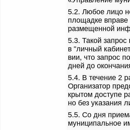
5.2. Лю­бое ли­цо не
пло­щад­ке впра­ве 
раз­ме­щен­ной ин­ф
5.3. Та­кой за­прос 
в "лич­ный ка­бинет
вии, что за­прос по­
дней до окон­ча­ния
5.4. В те­че­ние 2 р
Ор­га­ни­за­тор пред
кры­том до­сту­пе ра
но без ука­за­ния ли
5.5. Со дня при­е­м
му­ни­ци­паль­ное и