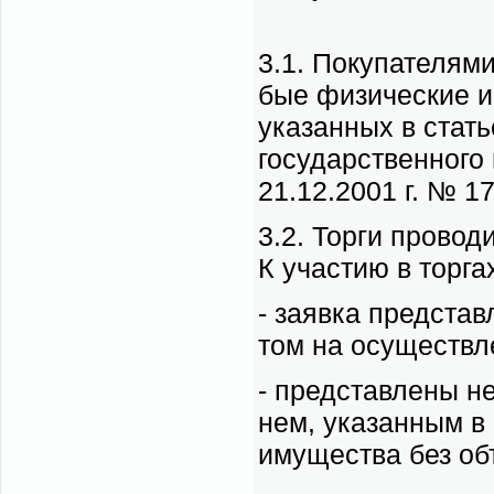
3.1. По­ку­па­те­ля­
бые физи­че­ские и 
ука­зан­ных в ста­ть
го­су­дар­ствен­но­г
21.12.2001 г. № 1
3.2. Тор­ги про­во­д
К уча­стию в тор­гах
- за­яв­ка пред­став
том на осу­ществ­ле
- пред­став­ле­ны н
нем, ука­зан­ным в 
иму­ще­ства без объ