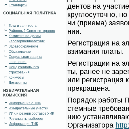
Отчет КСО
ден­тов на уча­стие
Стандарты
круг­ло­су­точ­но, н
СОЦИАЛЬНАЯ ПОЛИТИКА
чи (при­е­ма) за­яво
Труд и занятость
нии.
Районный Совет ветеранов
Комиссия по делам
Ре­ги­стра­ция на э
несовершеннолетних
Здравоохранение
взи­ма­ния пла­ты.
Образование
Социальная защита
Ре­ги­стра­ции на э
населения
Фонд социального
ты, ра­нее не за­ре
страхования
Конкурсы
или ре­ги­стра­ция 
Документы
пре­кра­ще­на.
ИЗБИРАТЕЛЬНАЯ
КОМИССИЯ
По­ря­док ра­бо­ты 
Информация о ТИК
стем­ные тре­бо­ва­
Избирательные участки
УИК и резерв составов УИК
нию уста­нав­ли­ва­ю
Результаты выборов
Ор­га­ни­за­то­ра
http
Информация ТИК