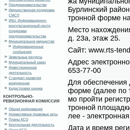
жа му­ни­ци­паль­но­
Предпринимательство
Бур­лин­ский рай­он
Имущественная поддержка
СМСП
трон­ной фор­ме на
ИКЦ. Информационно-
консультационный центр
Ме­сто на­хож­де­ни
поддержки
д. 23а, этаж 25.
предпринимательства
Муниципальное имущество
Информационные
Сайт: www.rts-tend
сообщения
Земельные ресурсы
Адрес элек­трон­но
Муниципальный заказ
Инвестиционная
653-77-00
деятельность
Стандарт развития
Для обес­пе­че­ния 
конкуренции
Кадастровая оценка
фор­ме (да­лее по те
КОНТРОЛЬНО-
мо прой­ти ре­ги­стр
РЕВИЗИОННАЯ КОМИССИЯ
трон­ной пло­щад­ки 
Общая информация
лее - элек­трон­ная
Нормативные правовые акты
Планы КСО
Контрольная деятельность
Да­та и вре­мя ре­г