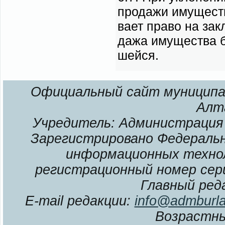
про­да­жи иму­ще­ст
ва­ет пра­во на за­к
да­жа иму­ще­ства бе
шей­ся.
Официальный сайт муниципал
Алт
Учредитель: Администрация 
Зарегистрировано Федерально
информационных технол
регистрационный номер сери
Главный ред
E-mail редакции:
info@admburla
Возрастны