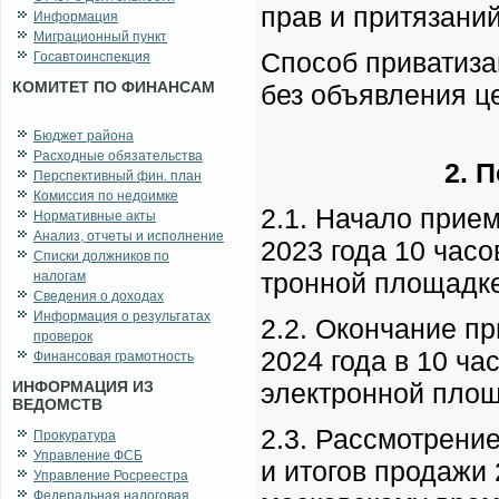
прав и при­тя­за­ни
Информация
Миграционный пункт
Спо­соб при­ва­ти­за
Госавтоинспекция
КОМИТЕТ ПО ФИНАНСАМ
без объ­яв­ле­ния ц
Бюджет района
Расходные обязательства
2. П
Перспективный фин. план
Комиссия по недоимке
2.1. На­ча­ло при­е­
Нормативные акты
Анализ, отчеты и исполнение
2023 го­да 10 ча­со
Списки должников по
трон­ной пло­щад­ке
налогам
Сведения о доходах
Информация о результатах
2.2. Окон­ча­ние при
проверок
2024 го­да в 10 ча­
Финансовая грамотность
ИНФОРМАЦИЯ ИЗ
элек­трон­ной пло­
ВЕДОМСТВ
2.3. Рас­смот­ре­ни
Прокуратура
Управление ФСБ
и ито­гов про­да­жи
Управление Росреестра
Федеральная налоговая