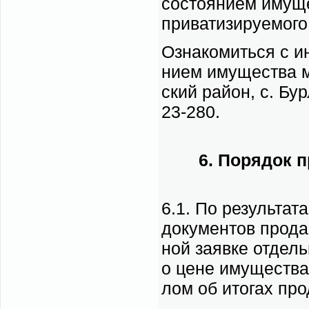
со­сто­я­ни­ем иму­щ
при­ва­ти­зи­ру­е­мо­
Озна­ко­мить­ся с ин
ни­ем иму­ще­ства м
ский рай­он, с. Бур
23-280.
6. По­ря­док п
6.1. По ре­зуль­та­т
до­ку­мен­тов про­да
ной за­яв­ке от­дел
о цене иму­ще­ства.
лом об ито­гах про­