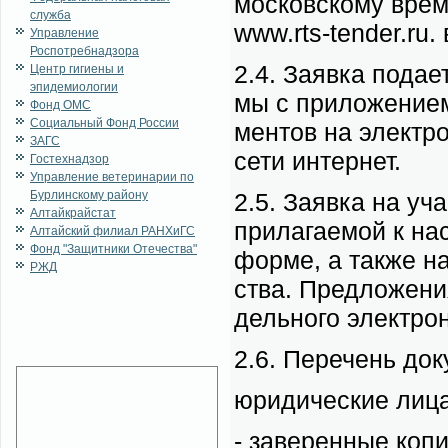
мос­ков­ско­му вре­
служба
www.rts-tender.ru. 
Управление
Роспотребнадзора
2.4. За­яв­ка по­да­
Центр гигиены и
эпидемиологии
мы с при­ло­же­ни­е
Фонд ОМС
Социальный Фонд России
мен­тов на элек­тр
ЗАГС
се­ти ин­тернет.
Гостехнадзор
Управление ветеринарии по
Бурлинскому району
2.5. За­яв­ка на уча­
Алтайкрайстат
при­ла­га­е­мой к на
Алтайский филиал РАНХиГС
Фонд "Защитники Отечества"
фор­ме, а так­же н
РЖД
ства. Пред­ло­же­ни
дель­но­го элек­трон­
2.6. Пе­ре­чень до­к
юри­ди­че­ские ли­ц
- за­ве­рен­ные ко­п