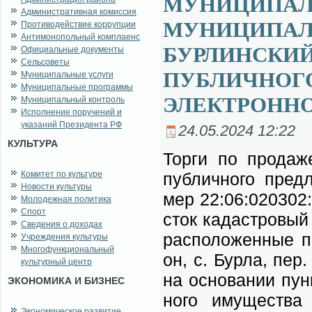
МУНИЦИПАЛ
Административная комиссия
МУНИЦИПАЛ
Противодействие коррупции
Антимонопольный комплаенс
БУРЛИНСКИЙ
Официальные документы
Сельсоветы
ПУБЛИЧНОГ
Муниципальные услуги
Муниципальные программы
ЭЛЕКТРОНН
Муниципальный контроль
Исполнение поручений и
указаний Президента РФ
24.05.2024 12:22
КУЛЬТУРА
Тор­ги по про­да­ж
Комитет по культуре
пуб­лич­но­го пред­
Новости культуры
мер 22:06:020302:
Молодежная политика
Спорт
сток ка­даст­ро­вы
Сведения о доходах
рас­по­ло­жен­ные 
Учреждения культуры
Многофункциональный
он, с. Бур­ла, пер.
культурный центр
на ос­но­ва­нии пун
ЭКОНОМИКА И БИЗНЕС
но­го иму­ще­ства м
Экономическое развитие