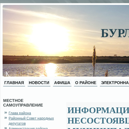
БУР
ГЛАВНАЯ
НОВОСТИ
АФИША
О РАЙОНЕ
ЭЛЕКТРОННА
МЕСТНОЕ
САМОУПРАВЛЕНИЕ
ИНФОРМАЦИ
Глава района
НЕСОСТОЯВШ
Районный Совет народных
депутатов
Администрация района