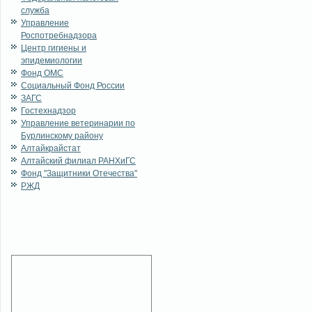
служба
Управление
Роспотребнадзора
Центр гигиены и
эпидемиологии
Фонд ОМС
Социальный Фонд России
ЗАГС
Гостехнадзор
Управление ветеринарии по
Бурлинскому району
Алтайкрайстат
Алтайский филиал РАНХиГС
Фонд "Защитники Отечества"
РЖД