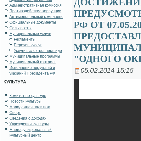
ДОСТИЖЕНИЯ
Административная комиссия
ПРЕДУСМОТР
Противодействие коррупции
Антимонопольный комплаенс
РФ ОТ 07.05.
Официальные документы
Сельсоветы
ПРЕДОСТАВЛ
Муниципальные услуги
Регламенты
МУНИЦИПАЛ
Перечень услуг
Услуги в электронном виде
"ОДНОГО ОКН
Муниципальные программы
Муниципальный контроль
Исполнение поручений и
05.02.2014 15:15
указаний Президента РФ
КУЛЬТУРА
Комитет по культуре
Новости культуры
Молодежная политика
Спорт
Сведения о доходах
Учреждения культуры
Многофункциональный
культурный центр