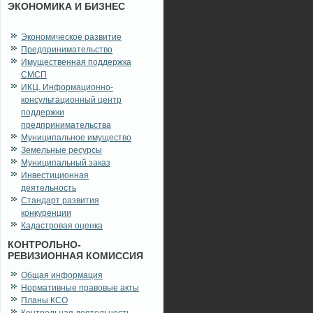
ЭКОНОМИКА И БИЗНЕС
Экономическое развитие
Предпринимательство
Имущественная поддержка
СМСП
ИКЦ. Информационно-
консультационный центр
поддержки
предпринимательства
Муниципальное имущество
Земельные ресурсы
Муниципальный заказ
Инвестиционная
деятельность
Стандарт развития
конкуренции
Кадастровая оценка
КОНТРОЛЬНО-
РЕВИЗИОННАЯ КОМИССИЯ
Общая информация
Нормативные правовые акты
Планы КСО