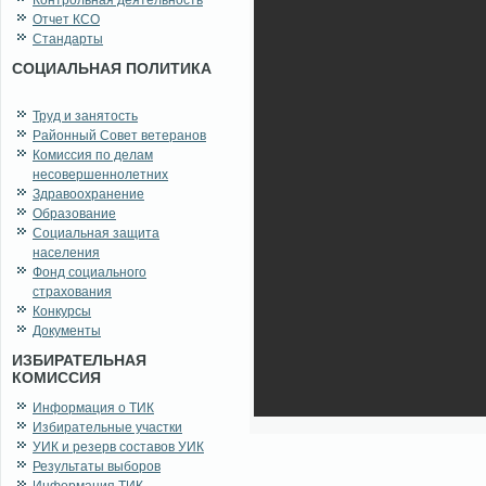
Контрольная деятельность
Отчет КСО
Стандарты
СОЦИАЛЬНАЯ ПОЛИТИКА
Труд и занятость
Районный Совет ветеранов
Комиссия по делам
несовершеннолетних
Здравоохранение
Образование
Социальная защита
населения
Фонд социального
страхования
Конкурсы
Документы
ИЗБИРАТЕЛЬНАЯ
КОМИССИЯ
Информация о ТИК
Избирательные участки
УИК и резерв составов УИК
Результаты выборов