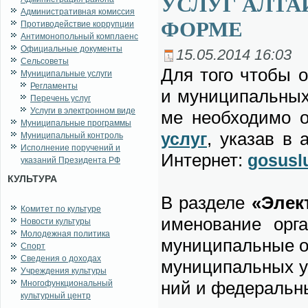
УСЛУГ АЛТА
Административная комиссия
ФОРМЕ
Противодействие коррупции
Антимонопольный комплаенс
Официальные документы
15.05.2014 16:03
Сельсоветы
Для то­го чтобы об
Муниципальные услуги
Регламенты
и му­ни­ци­паль­ны
Перечень услуг
Услуги в электронном виде
ме не­об­хо­ди­мо
Муниципальные программы
, ука­зав в 
услуг
Муниципальный контроль
Исполнение поручений и
Ин­тернет:
gosuslu
указаний Президента РФ
КУЛЬТУРА
В раз­де­ле
«Элек­
Комитет по культуре
име­но­ва­ние ор­га
Новости культуры
Молодежная политика
му­ни­ци­паль­ные о
Спорт
Сведения о доходах
му­ни­ци­паль­ных у
Учреждения культуры
ний и фе­де­раль­н
Многофункциональный
культурный центр