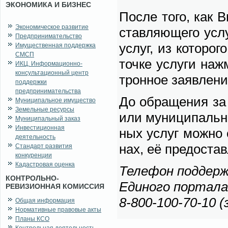
ЭКОНОМИКА И БИЗНЕС
По­сле то­го, как В
Экономическое развитие
став­ля­ю­ще­го усл
Предпринимательство
услуг, из ко­то­ро­
Имущественная поддержка
СМСП
точ­ке услу­ги на­ж
ИКЦ. Информационно-
консультационный центр
трон­ное за­яв­ле­ни
поддержки
предпринимательства
До об­ра­ще­ния за 
Муниципальное имущество
Земельные ресурсы
или му­ни­ци­паль­н
Муниципальный заказ
Инвестиционная
ных услуг мож­но о
деятельность
нах, её предо­став
Стандарт развития
конкуренции
Кадастровая оценка
Те­ле­фон под­держ­
КОНТРОЛЬНО-
Еди­но­го пор­та­ла
РЕВИЗИОННАЯ КОМИССИЯ
8-800-100-70-10 (
Общая информация
Нормативные правовые акты
Планы КСО