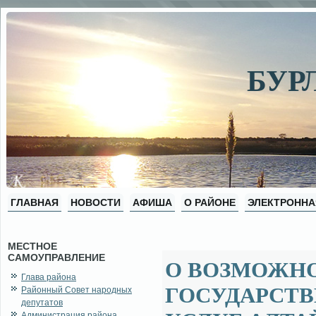
БУР
ГЛАВНАЯ
НОВОСТИ
АФИША
О РАЙОНЕ
ЭЛЕКТРОННА
МЕСТНОЕ
САМОУПРАВЛЕНИЕ
О ВОЗМОЖН
Глава района
ГОСУДАРСТ
Районный Совет народных
депутатов
Администрация района