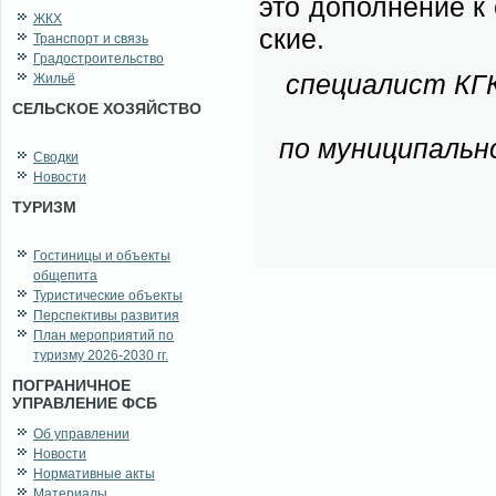
это до­пол­не­ние к 
ЖКХ
ские.
Транспорт и связь
Градостроительство
спе­ци­а­лист КГ
Жильё
СЕЛЬСКОЕ ХОЗЯЙСТВО
по му­ни­ци­паль­н
Сводки
Новости
ТУРИЗМ
Гостиницы и объекты
общепита
Туристические объекты
Перспективы развития
План мероприятий по
туризму 2026-2030 гг.
ПОГРАНИЧНОЕ
УПРАВЛЕНИЕ ФСБ
Об управлении
Новости
Нормативные акты
Материалы