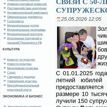
СВЯЗИ С 50
Административная комиссия
СУПРУЖЕСК
Противодействие коррупции
Антимонопольный комплаенс
Официальные документы
25.05.2026 12:05
Сельсоветы
Муниципальные услуги
Зо­
Муниципальные программы
чи­
Муниципальный контроль
Исполнение поручений и
шие
указаний Президента РФ
бов
КУЛЬТУРА
дру
Комитет по культуре
жиз
Новости культуры
Молодежная политика
С 01.01.2025 го­да 
Спорт
Сведения о доходах
лет­ний юби­лей с
Учреждения культуры
предо­став­ля­ет­с
Многофункциональный
культурный центр
раз­ме­ре 10 ты­ся
ЭКОНОМИКА И БИЗНЕС
лу­чи­ли 150 су­пру
Экономическое развитие