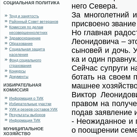
СОЦИАЛЬНАЯ ПОЛИТИКА
не­го Се­ве­ра.
За мно­го­лет­ний и
Труд и занятость
при­сво­е­но зва­ние
Районный Совет ветеранов
Комиссия по делам
Но глав­ная ра­дост
несовершеннолетних
Здравоохранение
Лео­ни­до­ви­ча – эт
Образование
сы­но­вей и дочь. У
Социальная защита
населения
ка и один пра­внук
Фонд социального
страхования
Сей­час су­пру­ги н
Конкурсы
бо­тать на сво­ем п
Документы
маш­нее хо­зяй­ство
ИЗБИРАТЕЛЬНАЯ
КОМИССИЯ
Вик­тор Лео­ни­до­в
Информация о ТИК
пра­вом на по­лу­че
Избирательные участки
УИК и резерв составов УИК
по­дав за­яв­ле­ние 
Результаты выборов
- Не­ожи­дан­ное и 
Информация ТИК
о по­ощ­ре­нии се­м
МУНИЦИПАЛЬНОЕ
ХОЗЯЙСТВО