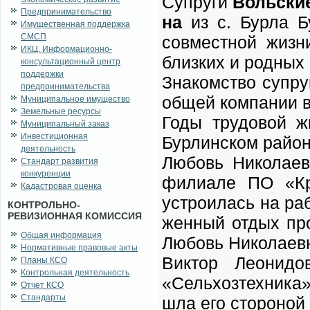
Су­пру­ги
Воль­ские
Предпринимательство
на
из с. Бур­ла Бу
Имущественная поддержка
СМСП
сов­мест­ной жиз­н
ИКЦ. Информационно-
близ­ких и род­ных
консультационный центр
поддержки
Зна­ком­ство су­пру­
предпринимательства
об­щей ком­па­нии в
Муниципальное имущество
Земельные ресурсы
Го­ды тру­до­вой 
Муниципальный заказ
Инвестиционная
Бур­лин­ском рай­о
деятельность
Лю­бовь Ни­ко­ла­ев
Стандарт развития
конкуренции
фили­а­ле ПО «Кри
Кадастровая оценка
устро­и­лась на ра­
КОНТРОЛЬНО-
РЕВИЗИОННАЯ КОМИССИЯ
жен­ный от­дых про
Общая информация
Лю­бовь Ни­ко­ла­ев­
Нормативные правовые акты
Вик­тор Лео­ни­до
Планы КСО
Контрольная деятельность
«Сель­хоз­тех­ни­ка
Отчет КСО
Стандарты
шла его сто­ро­ной 