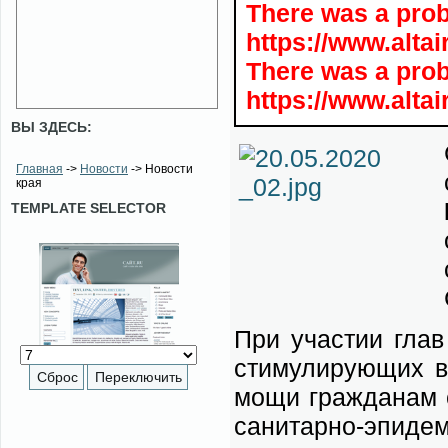
There was a pro
https://www.alta
There was a pro
https://www.alta
ВЫ ЗДЕСЬ:
Главная
->
Новости
-> Новости
края
TEMPLATE SELECTOR
При уча­стии глав 
сти­му­ли­ру­ю­щих 
мо­щи граж­да­нам
са­ни­тар­но-эпи­де­м