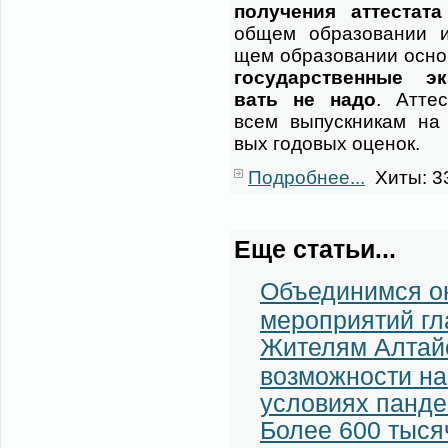
по­лу­че­ния ат­те­ста­та
об­щем об­ра­зо­ва­нии
щем об­ра­зо­ва­нии ос­н
го­су­дар­ствен­ные эк
вать не на­до
. Ат­те­
всем вы­пуск­ни­кам на 
вых го­до­вых оце­нок.
Подробнее...
Хиты: 3
Еще статьи...
Объединимся о
мероприятий гл
Жителям Алтайс
возможности на
условиях панде
Более 600 тыся