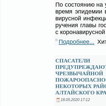
По со­сто­я­нию на 
вре­мя эпи­де­мии в
ви­рус­ной ин­фек­ц
ру­че­ния гла­вы го­
с ко­ро­на­ви­рус­ной
Подробнее...
Хит
СПАСАТЕЛИ
ПРЕДУПРЕЖДАЮ
ЧРЕЗВЫЧАЙНОЙ
ПОЖАРООПАСНО
НЕКОТОРЫХ РАЙ
АЛТАЙСКОГО КР
18.05.2020 17:12