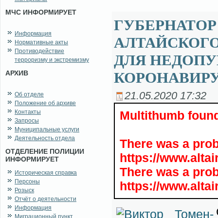
МЧС ИНФОРМИРУЕТ
ГУБЕРНАТОР
Информация
АЛТАЙСКОГО
Нормативные акты
Противодействие
ДЛЯ НЕДОП
терроризму и экстремизму
АРХИВ
КОРОНАВИР
21.05.2020 17:32
Об отделе
Положение об архиве
Контакты
Multithumb found
Запросы
Муниципальные услуги
Деятельность отдела
There was a pro
ОТДЕЛЕНИЕ ПОЛИЦИИ
https://www.alta
ИНФОРМИРУЕТ
There was a pro
Историческая справка
Персоны
https://www.alta
Розыск
Отчёт о деятельности
Информация
Миграционный пункт