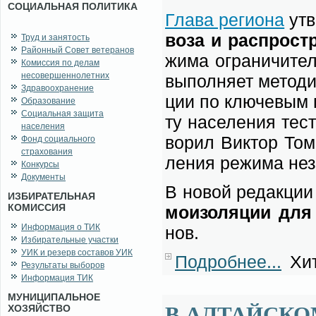
СОЦИАЛЬНАЯ ПОЛИТИКА
Гла­ва ре­ги­о­на
утв
во­за и рас­про­ст
Труд и занятость
Районный Совет ветеранов
жи­ма огра­ни­чи­т
Комиссия по делам
несовершеннолетних
вы­пол­ня­ет ме­то­д
Здравоохранение
ции по клю­че­вым п
Образование
Социальная защита
ту на­се­ле­ния те­с
населения
во­рил Вик­тор То­м
Фонд социального
страхования
ле­ния ре­жи­ма не­з
Конкурсы
Документы
В но­вой ре­дак­ции 
ИЗБИРАТЕЛЬНАЯ
КОМИССИЯ
мо­изо­ля­ции для
Информация о ТИК
нов.
Избирательные участки
УИК и резерв составов УИК
Подробнее...
Хит
Результаты выборов
Информация ТИК
МУНИЦИПАЛЬНОЕ
В АЛТАЙСКО
ХОЗЯЙСТВО