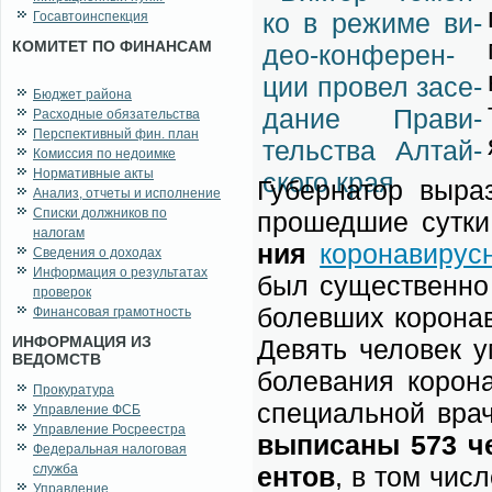
Госавтоинспекция
КОМИТЕТ ПО ФИНАНСАМ
Бюджет района
Расходные обязательства
Перспективный фин. план
Комиссия по недоимке
Нормативные акты
Гу­бер­на­тор вы­ра
Анализ, отчеты и исполнение
Списки должников по
про­шед­шие сут­к
налогам
ния
ко­ро­на­ви­рус
Сведения о доходах
Информация о результатах
был су­ще­ствен­но 
проверок
болев­ших ко­ро­на­
Финансовая грамотность
ИНФОРМАЦИЯ ИЗ
Де­вять че­ло­век 
ВЕДОМСТВ
боле­ва­ния ко­ро­н
Прокуратура
спе­ци­аль­ной вра­
Управление ФСБ
Управление Росреестра
вы­пи­са­ны 573 че
Федеральная налоговая
служба
ен­тов
, в том чис­л
Управление