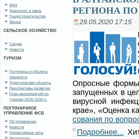
ЖКХ
РЕГИОНА ПО
Транспорт и связь
Градостроительство
29.05.2020 17:15
Жильё
СЕЛЬСКОЕ ХОЗЯЙСТВО
Сводки
Новости
ТУРИЗМ
Гостиницы и объекты
общепита
Опрос­ные фор­мы «
Туристические объекты
Перспективы развития
за­пу­щен­ных в це­
План мероприятий по
ви­рус­ной ин­фек­
туризму 2026-2030 гг.
ПОГРАНИЧНОЕ
крае», «Оцен­ка ка­
УПРАВЛЕНИЕ ФСБ
со­ва­ния по во­про­
Об управлении
Новости
Подробнее...
Хит
Нормативные акты
Материалы