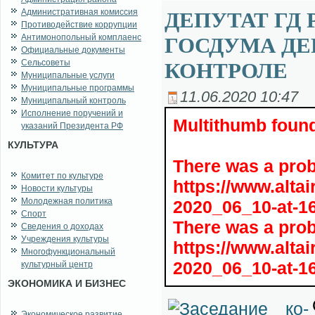
Административная комиссия
ДЕПУТАТ ГД 
Противодействие коррупции
Антимонопольный комплаенс
ГОСДУМА ДЕ
Официальные документы
Сельсоветы
КОНТРОЛЕ
Муниципальные услуги
Муниципальные программы
11.06.2020 10:47
Муниципальный контроль
Исполнение поручений и
Multithumb found
указаний Президента РФ
КУЛЬТУРА
There was a pro
Комитет по культуре
https://www.alta
Новости культуры
Молодежная политика
2020_06_10-at-16
Спорт
There was a pro
Сведения о доходах
Учреждения культуры
https://www.alta
Многофункциональный
2020_06_10-at-16
культурный центр
ЭКОНОМИКА И БИЗНЕС
Экономическое развитие