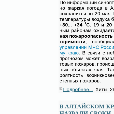
По ин­фор­ма­ции си­ноп­т
но жар­кая по­го­да в А
со­хра­нит­ся по 20 мая.
тем­пе­ра­ту­ры воз­ду­ха б
+30... +34 ˚С
.
19 и 20
ным рай­о­нам ожи­да­ет
ная по­жа­ро­опас­ность 
го­ри­мо­сти
, со­об­щ
управ­ле­нии МЧС Рос­си
му краю
. В свя­зи с не­
про­гно­зом мо­жет воз­р
то­вых по­жа­ров, про­ис­
ных объ­ек­тах края. Так
ро­ят­ность воз­ник­но­
степ­ных по­жа­ров.
Подробнее...
Хиты: 2
В АЛТАЙСКОМ КР
НАЗВАЛИ СРОКИ