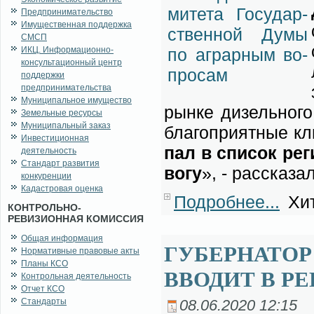
Предпринимательство
Имущественная поддержка
СМСП
ИКЦ. Информационно-
консультационный центр
поддержки
предпринимательства
Муниципальное имущество
рын­ке ди­зель­но­г
Земельные ресурсы
Муниципальный заказ
бла­го­при­ят­ные кл
Инвестиционная
пал в спи­сок ре­ги
деятельность
Стандарт развития
во­гу
», - рас­ска­за
конкуренции
Кадастровая оценка
Подробнее...
Хит
КОНТРОЛЬНО-
РЕВИЗИОННАЯ КОМИССИЯ
Общая информация
ГУБЕРНАТОР
Нормативные правовые акты
Планы КСО
ВВОДИТ В Р
Контрольная деятельность
Отчет КСО
Стандарты
08.06.2020 12:15