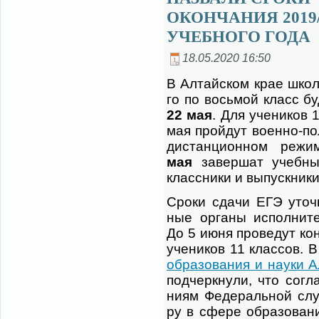
ОКОНЧАНИЯ 2019/
УЧЕБНОГО ГОДА
18.05.2020 16:50
В Ал­тай­ском крае школь
го по вось­мой класс бу
22 мая
. Для уче­ни­ков 
мая прой­дут во­ен­но-п
ди­стан­ци­он­ном ре­ж
мая
за­вер­шат учеб­ны
класс­ни­ки и вы­пуск­ни­к
Сро­ки сда­чи ЕГЭ уточ­
ные ор­га­ны ис­пол­ни­т
До 5 июня про­ве­дут кон
уче­ни­ков 11 клас­сов. 
об­ра­зо­ва­ния и на­у­ки А
под­черк­ну­ли, что со­гл
ни­ям Фе­де­раль­ной сл
ру в сфе­ре об­ра­зо­ва­н