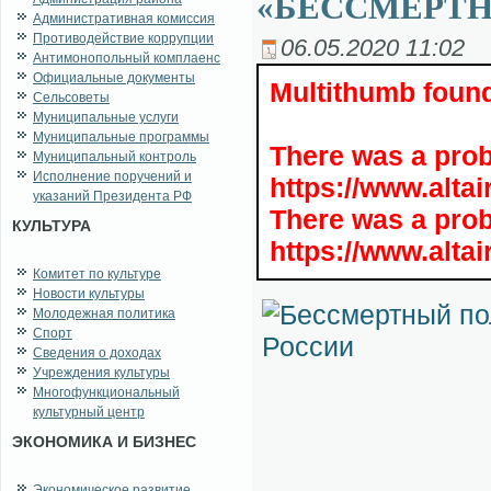
«БЕССМЕРТН
Административная комиссия
Противодействие коррупции
06.05.2020 11:02
Антимонопольный комплаенс
Официальные документы
Multithumb found
Сельсоветы
Муниципальные услуги
Муниципальные программы
There was a pro
Муниципальный контроль
Исполнение поручений и
https://www.alta
указаний Президента РФ
There was a pro
КУЛЬТУРА
https://www.alta
Комитет по культуре
Новости культуры
Молодежная политика
Спорт
Сведения о доходах
Учреждения культуры
Многофункциональный
культурный центр
ЭКОНОМИКА И БИЗНЕС
Экономическое развитие