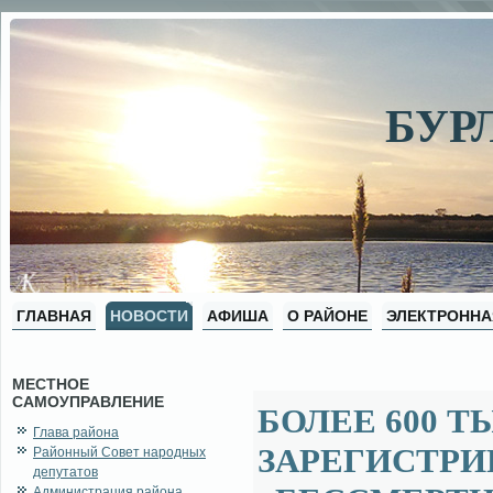
БУР
ГЛАВНАЯ
НОВОСТИ
АФИША
О РАЙОНЕ
ЭЛЕКТРОННА
МЕСТНОЕ
САМОУПРАВЛЕНИЕ
БОЛЕЕ 600 Т
Глава района
ЗАРЕГИСТРИ
Районный Совет народных
депутатов
Администрация района