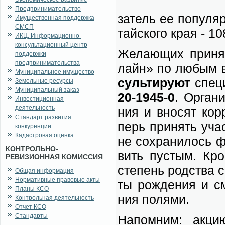
Предпринимательство
за­тель ее по­пуляр
Имущественная поддержка
СМСП
тай­ско­го края - 1
ИКЦ. Информационно-
консультационный центр
Же­ла­ю­щих при­н
поддержки
предпринимательства
лайн» по лю­бым во
Муниципальное имущество
суль­ти­ру­ют
спе­ци
Земельные ресурсы
Муниципальный заказ
20-1945-0
. Ор­га­н
Инвестиционная
деятельность
ния и вно­сят кор­р
Стандарт развития
перь при­нять уча­с
конкуренции
Кадастровая оценка
не со­хра­ни­лось ф
КОНТРОЛЬНО-
вить пу­стым. Кро­
РЕВИЗИОННАЯ КОМИССИЯ
сте­пень род­ства с 
Общая информация
Нормативные правовые акты
ты рож­де­ния и сме
Планы КСО
ния по­ля­ми.
Контрольная деятельность
Отчет КСО
Стандарты
На­пом­ним: ак­ци