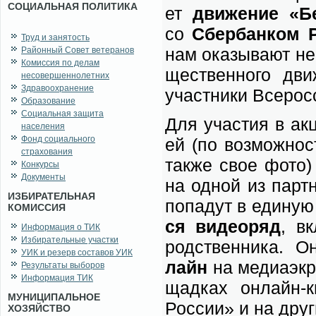
СОЦИАЛЬНАЯ ПОЛИТИКА
ет
дви­же­ние «Б
со
Сбер­бан­ком 
Труд и занятость
нам ока­зы­ва­ют не 
Районный Совет ветеранов
Комиссия по делам
ще­ствен­но­го дв
несовершеннолетних
Здравоохранение
участ­ни­ки Все­рос­
Образование
Социальная защита
Для уча­стия в ак­ц
населения
Фонд социального
ей (по воз­мож­но­с
страхования
так­же свое фо­т
Конкурсы
Документы
на од­ной из парт­
ИЗБИРАТЕЛЬНАЯ
по­па­дут в еди­ную б
КОМИССИЯ
ся ви­део­ряд
, вк
Информация о ТИК
Избирательные участки
род­ствен­ни­ка. 
УИК и резерв составов УИК
лайн
на ме­ди­а­экр
Результаты выборов
Информация ТИК
щад­ках он­лайн-к
МУНИЦИПАЛЬНОЕ
Рос­сии» и на дру­г
ХОЗЯЙСТВО