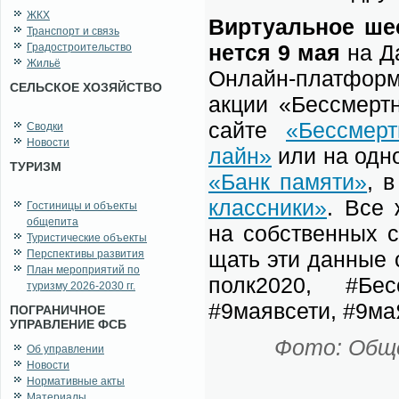
ЖКХ
Вир­ту­аль­ное ше
Транспорт и связь
нет­ся 9 мая
на Да
Градостроительство
Жильё
Он­лайн-плат­фор­м
СЕЛЬСКОЕ ХОЗЯЙСТВО
ак­ции «Бес­смерт
сай­те
«Бес­смерт
Сводки
Новости
лайн»
или на од­но
ТУРИЗМ
«Банк па­мя­ти»
, в
класс­ни­ки»
. Все ж
Гостиницы и объекты
общепита
на соб­ствен­ных ст
Туристические объекты
щать эти дан­ные с 
Перспективы развития
План мероприятий по
полк2020, #Бес­см
туризму 2026-2030 гг.
#9ма­я­в­се­ти, #9м
ПОГРАНИЧНОЕ
УПРАВЛЕНИЕ ФСБ
Фо­то: Об­ще
Об управлении
Новости
Нормативные акты
Материалы