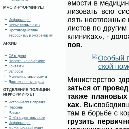
е­мо­сти в ме­ди­ци
МЧС ИНФОРМИРУЕТ
ли­зо­вать всю си­
лять не­от­лож­ные 
Информация
Нормативные акты
ли­стов по дру­гим н
Противодействие
кли­ни­ках», - до­л
терроризму и экстремизму
пов
.
АРХИВ
Об отделе
Положение об архиве
Контакты
Запросы
Муниципальные услуги
Ми­ни­стер­ство здр
Деятельность отдела
зать­ся от про­ве­
ОТДЕЛЕНИЕ ПОЛИЦИИ
ИНФОРМИРУЕТ
так­же пла­но­вых 
Историческая справка
ках
. Вы­сво­бо­див­
Персоны
там в борь­бе с ко­
Розыск
Отчёт о деятельности
гру­зить пер­вич­н
Информация
Миграционный пункт