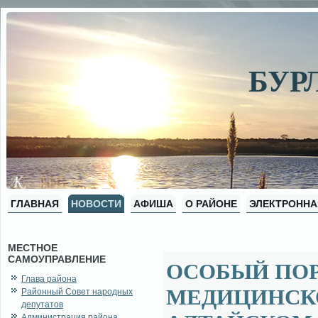
БУР
ГЛАВНАЯ
НОВОСТИ
АФИША
О РАЙОНЕ
ЭЛЕКТРОННА
МЕСТНОЕ
САМОУПРАВЛЕНИЕ
ОСОБЫЙ ПОР
Глава района
МЕДИЦИНСКО
Районный Совет народных
депутатов
Администрация района