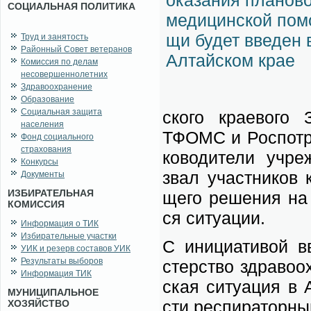
СОЦИАЛЬНАЯ ПОЛИТИКА
Труд и занятость
Районный Совет ветеранов
Комиссия по делам
несовершеннолетних
Здравоохранение
Образование
Социальная защита
ско­го кра­е­во­го З
населения
ТФОМС и Ро­спо­тре
Фонд социального
страхования
ко­во­ди­те­ли учре
Конкурсы
звал участ­ни­ков 
Документы
ИЗБИРАТЕЛЬНАЯ
ще­го ре­ше­ния на 
КОМИССИЯ
ся си­ту­а­ции.
Информация о ТИК
Избирательные участки
С ини­ци­а­ти­вой в
УИК и резерв составов УИК
Результаты выборов
стер­ство здра­во­ох
Информация ТИК
ская си­ту­а­ция в 
МУНИЦИПАЛЬНОЕ
сти ре­спи­ра­тор­ны
ХОЗЯЙСТВО