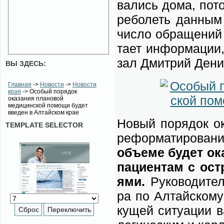
ва­лись до­ма, по­т
ре­бо­леть дан­ным 
чис­ло об­ра­ще­ний
та­ет ин­фор­ма­ции
зал Дмит­рий Де­ни
ВЫ ЗДЕСЬ:
Главная
->
Новости
->
Новости
края
-> Особый порядок
оказания плановой
медицинской помощи будет
введен в Алтайском крае
Но­вый по­ря­док ок
TEMPLATE SELECTOR
ре­фор­ма­ти­ро­ва
объ­е­ме бу­дет ок
па­ци­ен­там с ост­
я­ми.
Ру­ко­во­ди­тел
ра по Ал­тай­ско­
ку­щей си­ту­а­ции 