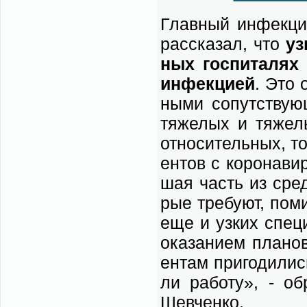
Глав­ный ин­фек­ци
рас­ска­зал, что
уз
ных гос­пи­та­лях
ин­фек­ци­ей
. Это о
ны­ми со­пут­ству­ю
тя­же­лых и тя­же­л
от­но­си­тель­ных, 
ен­тов с ко­ро­на­в
шая часть из сред­н
рые тре­бу­ют, по­ми
еще и уз­ких спе­ци
ока­за­ни­ем пла­но
ен­там при­го­ди­ли
ли ра­бо­ту», - об­
Шев­чен­ко.