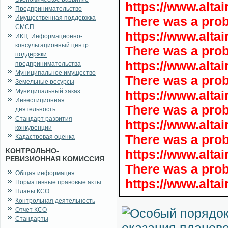
https://www.alta
Предпринимательство
Имущественная поддержка
There was a pro
СМСП
https://www.alta
ИКЦ. Информационно-
консультационный центр
There was a pro
поддержки
https://www.alta
предпринимательства
Муниципальное имущество
There was a pro
Земельные ресурсы
Муниципальный заказ
https://www.alta
Инвестиционная
There was a pro
деятельность
Стандарт развития
https://www.alta
конкуренции
There was a pro
Кадастровая оценка
КОНТРОЛЬНО-
https://www.alta
РЕВИЗИОННАЯ КОМИССИЯ
There was a pro
Общая информация
https://www.alta
Нормативные правовые акты
Планы КСО
Контрольная деятельность
Отчет КСО
Стандарты