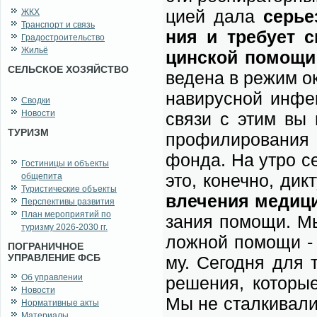
ци­ей да­ла
се­рье
ЖКХ
Транспорт и связь
ния и тре­бу­ет си
Градостроительство
Жильё
цин­ской по­мо­щи
СЕЛЬСКОЕ ХОЗЯЙСТВО
ве­де­на в ре­жим о
на­ви­рус­ной ин­фек
Сводки
Новости
свя­зи с этим вы ви
ТУРИЗМ
про­фи­ли­ро­ва­ния
фон­да. На утро се­
Гостиницы и объекты
это, ко­неч­но, дик­
общепита
Туристические объекты
вле­че­ния ме­ди­ци
Перспективы развития
План мероприятий по
за­ния по­мо­щи. Мы
туризму 2026-2030 гг.
лож­ной по­мо­щи - 
ПОГРАНИЧНОЕ
УПРАВЛЕНИЕ ФСБ
му. Се­го­дня для 
Об управлении
ре­ше­ния, ко­то­ры
Новости
Мы не стал­ки­ва­ли
Нормативные акты
Материалы