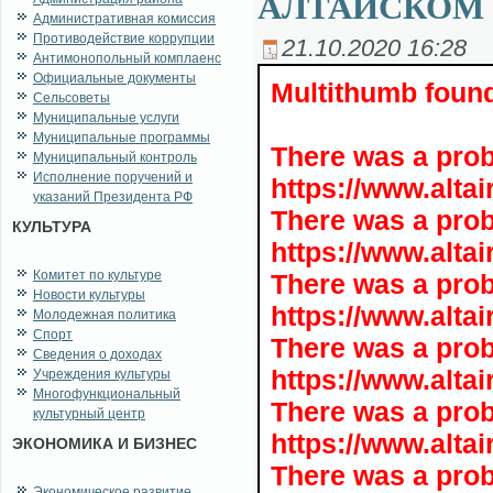
АЛТАЙСКОМ 
Административная комиссия
Противодействие коррупции
21.10.2020 16:28
Антимонопольный комплаенс
Официальные документы
Multithumb found
Сельсоветы
Муниципальные услуги
Муниципальные программы
There was a pro
Муниципальный контроль
Исполнение поручений и
https://www.alta
указаний Президента РФ
There was a pro
КУЛЬТУРА
https://www.alta
Комитет по культуре
There was a pro
Новости культуры
https://www.alta
Молодежная политика
Спорт
There was a pro
Сведения о доходах
https://www.alta
Учреждения культуры
Многофункциональный
There was a pro
культурный центр
https://www.alta
ЭКОНОМИКА И БИЗНЕС
There was a pro
Экономическое развитие