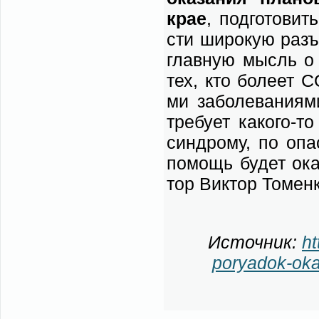
крае
, под­го­то­ви
сти ши­ро­кую разъ­
глав­ную мысль о т
тех, кто бо­ле­ет 
ми за­боле­ва­ни­я­
тре­бу­ет ка­ко­го-
син­дро­му, по опас
по­мощь бу­дет ока­
тор Вик­тор То­мен­
Ис­точ­ник:
ht
poryadok-oka