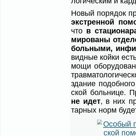
ло­ги­че­ским и кар­д
Но­вый по­ря­док пр
экс­трен­ной по­м
что
в ста­ци­о­на
ми­ро­ва­ны от­де­
боль­ны­ми, ин­фи
вид­ные кой­ки есть 
мо­щи обо­ру­до­ва­н
трав­ма­то­ло­ги­че­
зда­ние по­доб­но­г
ской боль­ни­це. 
не идет
, в них пр
тар­ных норм бу­де