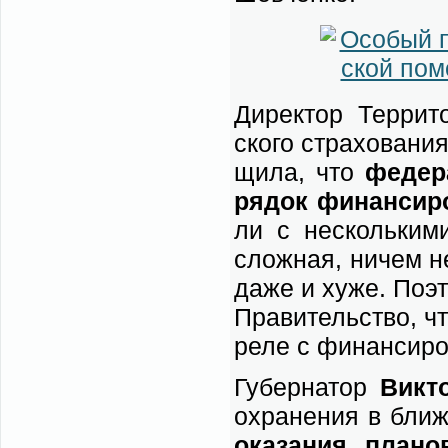
Ди­рек­тор Тер­ри­т
ско­го стра­хо­ва­ни
щи­ла, что
фе­де­
ря­док финан­си­ро
ли с не­сколь­ки­ми
слож­ная, ни­чем не
да­же и ху­же. По­э
Пра­ви­тель­ство, чт
ре­ле с финан­си­ро
Гу­бер­на­тор
Вик­т
охра­не­ния в бли­
ока­за­ния пла­но