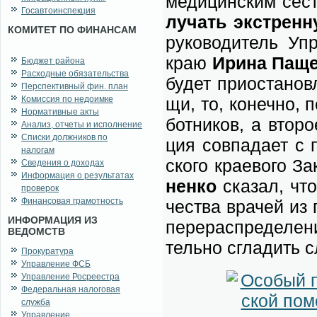
ме­ди­цин­ским сес
Госавтоинспекция
лу­чать экс­трен­
КОМИТЕТ ПО ФИНАНСАМ
ру­ко­во­ди­тель Уп
краю
Ири­на Па­ще
Бюджет района
Расходные обязательства
бу­дет при­оста­нов
Перспективный фин. план
Комиссия по недоимке
щи, то, ко­неч­но, 
Нормативные акты
бот­ни­ков, а вто­р
Анализ, отчеты и исполнение
Списки должников по
ция сов­па­да­ет с 
налогам
ско­го кра­е­во­го За
Сведения о доходах
Информация о результатах
нен­ко
ска­зал, что
проверок
Финансовая грамотность
че­ства вра­чей из 
ИНФОРМАЦИЯ ИЗ
пе­ре­рас­пре­де­ле
ВЕДОМСТВ
тель­но сгла­дить сл
Прокуратура
Управление ФСБ
Управление Росреестра
Федеральная налоговая
служба
Управление