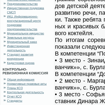
Предпринимательство
дов дет­ской де­я­т
Имущественная поддержка
раз­ви­тию ре­чи, па
СМСП
ИКЦ. Информационно-
ки. Так­же ре­бя­та 
консультационный центр
ных и кра­си­вых бл
поддержки
предпринимательства
во­го кок­тей­ля.
Муниципальное имущество
Земельные ресурсы
По ито­гам со­рев­н
Муниципальный заказ
по­ка­за­ли сле­ду­ю­
Инвестиционная
деятельность
В ком­пе­тен­ции “П
Стандарт развития
• 3 ме­сто - Зи­на
конкуренции
Кадастровая оценка
ван­чик»», с. Бур­ла
КОНТРОЛЬНО-
В ком­пе­тен­ции “Д
РЕВИЗИОННАЯ КОМИССИЯ
• 2 ме­сто - Мар­
Общая информация
Нормативные правовые акты
ван­чик»», с. Бур­ла
Планы КСО
Контрольная деятельность
• 3 ме­сто - Со­фья
Отчет КСО
став­ник Ди­на­ра Жу
Стандарты