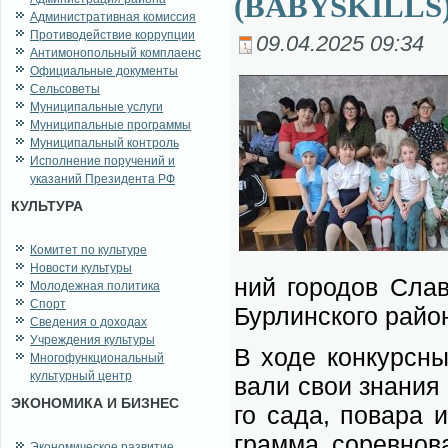
(BABYSKILLS)
Административная комиссия
Противодействие коррупции
09.04.2025 09:34
Антимонопольный комплаенс
Официальные документы
Сельсоветы
Муниципальные услуги
Муниципальные программы
Муниципальный контроль
Исполнение поручений и
указаний Президента РФ
КУЛЬТУРА
Комитет по культуре
Новости культуры
ний го­ро­дов Слав
Молодежная политика
Спорт
Бур­лин­ско­го рай­о
Сведения о доходах
Учреждения культуры
В хо­де кон­курс­ны
Многофункциональный
культурный центр
ва­ли свои зна­ния 
ЭКОНОМИКА И БИЗНЕС
го са­да, по­ва­ра 
грам­ма со­рев­но­в
Экономическое развитие