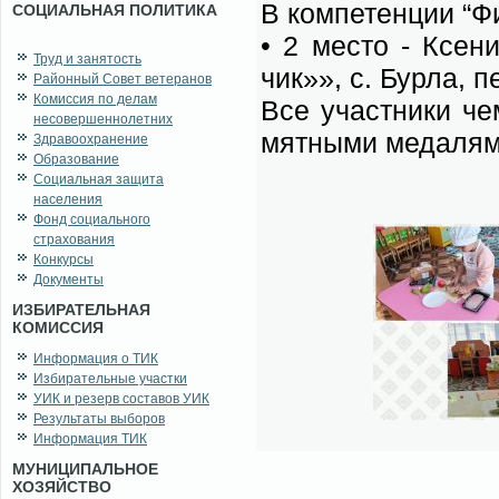
В ком­пе­тен­ции “Ф
СОЦИАЛЬНАЯ ПОЛИТИКА
• 2 ме­сто - Ксе­
Труд и занятость
чик»», с. Бур­ла, пе
Районный Совет ветеранов
Комиссия по делам
Все участ­ни­ки чем
несовершеннолетних
мят­ны­ми ме­да­ля­м
Здравоохранение
Образование
Социальная защита
населения
Фонд социального
страхования
Конкурсы
Документы
ИЗБИРАТЕЛЬНАЯ
КОМИССИЯ
Информация о ТИК
Избирательные участки
УИК и резерв составов УИК
Результаты выборов
Информация ТИК
МУНИЦИПАЛЬНОЕ
ХОЗЯЙСТВО