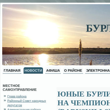
БУР
ГЛАВНАЯ
НОВОСТИ
АФИША
О РАЙОНЕ
ЭЛЕКТРОННА
МЕСТНОЕ
САМОУПРАВЛЕНИЕ
ЮНЫЕ БУРЛ
Глава района
НА ЧЕМПИО
Районный Совет народных
депутатов
Администрация района