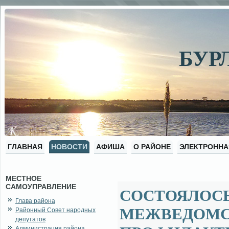
БУР
ГЛАВНАЯ
НОВОСТИ
АФИША
О РАЙОНЕ
ЭЛЕКТРОННА
МЕСТНОЕ
САМОУПРАВЛЕНИЕ
СОСТОЯЛОСЬ
Глава района
МЕЖВЕДОМС
Районный Совет народных
депутатов
Администрация района