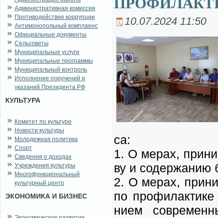
ПРОФИЛАКТ
Административная комиссия
Противодействие коррупции
10.07.2024 11:50
Антимонопольный комплаенс
Официальные документы
Сельсоветы
Муниципальные услуги
Муниципальные программы
Муниципальный контроль
Исполнение поручений и
указаний Президента РФ
КУЛЬТУРА
Комитет по культуре
Новости культуры
са:
Молодежная политика
Спорт
1. О ме­рах, при­ни­
Сведения о доходах
ву и со­дер­жа­нию 
Учреждения культуры
Многофункциональный
2. О ме­рах, при­ни­
культурный центр
по про­фи­лак­ти­ке
ЭКОНОМИКА И БИЗНЕС
ни­ем совре­мен­ных
Экономическое развитие