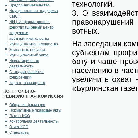
тех­но­ло­гий.
Предпринимательство
Имущественная поддержка
3. О вза­и­мо­дей­с
СМСП
пра­во­на­ру­ше­ний
ИКЦ. Информационно-
консультационный центр
вот­ных.
поддержки
предпринимательства
На за­се­да­нии ко­
Муниципальное имущество
Земельные ресурсы
субъ­ек­там про­фи­
Муниципальный заказ
бо­ту и ча­ще про­в
Инвестиционная
деятельность
на­се­ле­нию в ча­с
Стандарт развития
уве­ли­чить охват на
конкуренции
Кадастровая оценка
«Бур­лин­ская га­зе­
КОНТРОЛЬНО-
РЕВИЗИОННАЯ КОМИССИЯ
Общая информация
Нормативные правовые акты
Планы КСО
Контрольная деятельность
Отчет КСО
Стандарты