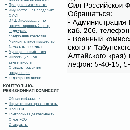
Сил Рос­сий­ской Фе
Предпринимательство
Имущественная поддержка
Об­ра­щать­ся:
СМСП
- Адми­ни­стра­ция Б
ИКЦ. Информационно-
консультационный центр
каб. 206, те­ле­фо
поддержки
предпринимательства
- Во­ен­ный ко­мис­с
Муниципальное имущество
ско­го и Та­бун­ско­г
Земельные ресурсы
Муниципальный заказ
Ал­тай­ско­го края) 
Инвестиционная
ле­фон: 5-40-15, 5
деятельность
Стандарт развития
конкуренции
Кадастровая оценка
КОНТРОЛЬНО-
РЕВИЗИОННАЯ КОМИССИЯ
Общая информация
Нормативные правовые акты
Планы КСО
Контрольная деятельность
Отчет КСО
Стандарты