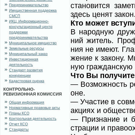
ста­но­вит­ся за­м
Предпринимательство
Имущественная поддержка
здесь це­нят за­кон
СМСП
Кто мо­жет всту­п
ИКЦ. Информационно-
консультационный центр
В на­род­ную дру­ж
поддержки
предпринимательства
ний жи­тель. Про­
Муниципальное имущество
ния не име­ют. Гла
Земельные ресурсы
Муниципальный заказ
же­ние к за­ко­ну. 
Инвестиционная
ную граж­дан­скую 
деятельность
Стандарт развития
Что Вы по­лу­чи­т
конкуренции
Кадастровая оценка
— Воз­мож­ность ре
КОНТРОЛЬНО-
оне.
РЕВИЗИОННАЯ КОМИССИЯ
— Уча­стие в сов­мес
Общая информация
Нормативные правовые акты
ак­ци­ях и об­ще­ств
Планы КСО
— При­зна­ние и бл
Контрольная деятельность
Отчет КСО
стра­ции и пра­во­ох
Стандарты