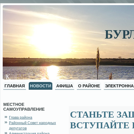
БУР
ГЛАВНАЯ
НОВОСТИ
АФИША
О РАЙОНЕ
ЭЛЕКТРОННА
МЕСТНОЕ
САМОУПРАВЛЕНИЕ
СТАНЬТЕ ЗА
Глава района
ВСТУПАЙТЕ 
Районный Совет народных
депутатов
Администрация района