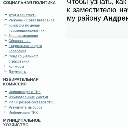
Чтобы узнать, как в
СОЦИАЛЬНАЯ ПОЛИТИКА
к за­ме­сти­те­лю на
Труд и занятость
му рай­о­ну
Ан­дре
Районный Совет ветеранов
Комиссия по делам
несовершеннолетних
Здравоохранение
Образование
Социальная защита
населения
Фонд социального
страхования
Конкурсы
Документы
ИЗБИРАТЕЛЬНАЯ
КОМИССИЯ
Информация о ТИК
Избирательные участки
УИК и резерв составов УИК
Результаты выборов
Информация ТИК
МУНИЦИПАЛЬНОЕ
ХОЗЯЙСТВО