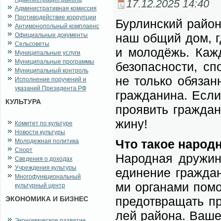
17.12.2025 14:40
Административная комиссия
Противодействие коррупции
Бур­лин­ский рай­о
Антимонопольный комплаенс
наш об­щий дом, гд
Официальные документы
Сельсоветы
и мо­ло­дёжь. Каж­
Муниципальные услуги
Муниципальные программы
без­опас­но­сти, с
Муниципальный контроль
не толь­ко обя­зан­
Исполнение поручений и
указаний Президента РФ
граж­да­ни­на. Ес­л
КУЛЬТУРА
про­явить граж­дан
жи­ну!
Комитет по культуре
Новости культуры
Что та­кое на­род­
Молодежная политика
Спорт
На­род­ная дру­жи­
Сведения о доходах
Учреждения культуры
еди­не­ние граж­дан
Многофункциональный
ми ор­га­на­ми по­м
культурный центр
предот­вра­щать пра
ЭКОНОМИКА И БИЗНЕС
лей рай­о­на. Ва­ше
Экономическое развитие