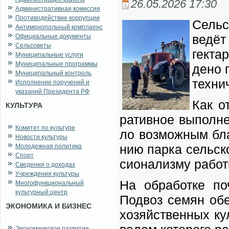
26.05.2026 17:30
Административная комиссия
Противодействие коррупции
Сель­
Антимонопольный комплаенс
ве­дёт
Официальные документы
Сельсоветы
гек­та
Муниципальные услуги
Муниципальные программы
де­но 
Муниципальный контроль
тех­ни­
Исполнение поручений и
указаний Президента РФ
Как от
КУЛЬТУРА
ра­тив­ное вы­пол­не
Комитет по культуре
ло воз­мож­ным бла­
Новости культуры
нию пар­ка сель­ско
Молодежная политика
Спорт
сио­на­лиз­му ра­бот
Сведения о доходах
Учреждения культуры
На об­ра­бот­ке поч
Многофункциональный
культурный центр
Под­воз се­мян обес
ЭКОНОМИКА И БИЗНЕС
хо­зяй­ствен­ных ку
Экономическое развитие