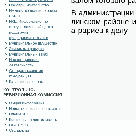
ва­лом ко­то­ро­го ра
Предпринимательство
Имущественная поддержка
В адми­ни­стра­ции 
СМСП
лин­ском рай­оне ид
ИКЦ. Информационно-
консультационный центр
аг­ра­ри­ев к де­лу 
поддержки
предпринимательства
Муниципальное имущество
Земельные ресурсы
Муниципальный заказ
Инвестиционная
деятельность
Стандарт развития
конкуренции
Кадастровая оценка
КОНТРОЛЬНО-
РЕВИЗИОННАЯ КОМИССИЯ
Общая информация
Нормативные правовые акты
Планы КСО
Контрольная деятельность
Отчет КСО
Стандарты