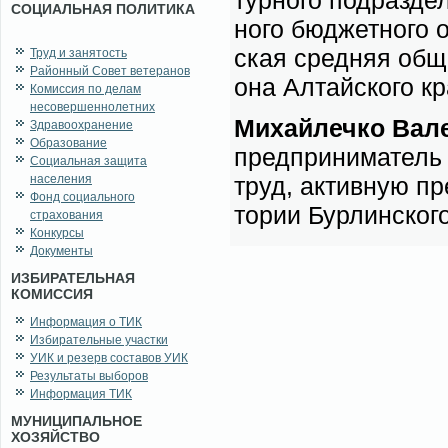
тур­но­го под­раз­де
СОЦИАЛЬНАЯ ПОЛИТИКА
но­го бюд­жет­но­го 
ская сред­няя об­ще
Труд и занятость
Районный Совет ветеранов
о­на Ал­тай­ско­го к
Комиссия по делам
несовершеннолетних
Ми­хай­леч­ко Ва­л
Здравоохранение
Образование
пред­при­ни­ма­тель 
Социальная защита
населения
труд, ак­тив­ную пр
Фонд социального
то­рии Бур­лин­ско­г
страхования
Конкурсы
Документы
ИЗБИРАТЕЛЬНАЯ
КОМИССИЯ
Информация о ТИК
Избирательные участки
УИК и резерв составов УИК
Результаты выборов
Информация ТИК
МУНИЦИПАЛЬНОЕ
ХОЗЯЙСТВО