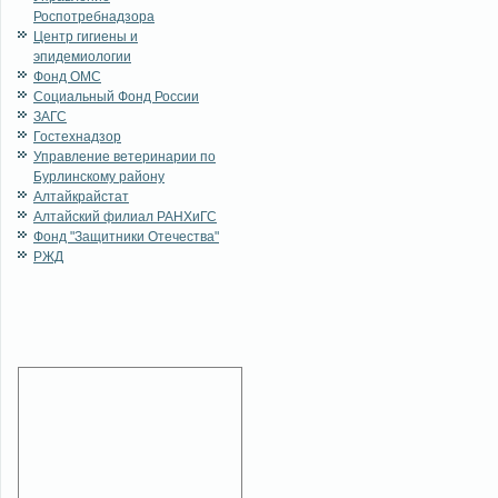
Роспотребнадзора
Центр гигиены и
эпидемиологии
Фонд ОМС
Социальный Фонд России
ЗАГС
Гостехнадзор
Управление ветеринарии по
Бурлинскому району
Алтайкрайстат
Алтайский филиал РАНХиГС
Фонд "Защитники Отечества"
РЖД