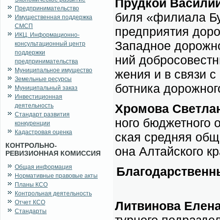
Пруд­кой Ва­си­лий
Предпринимательство
би­ля «фили­а­ла Бур
Имущественная поддержка
СМСП
пред­при­я­тия до­ро
ИКЦ. Информационно-
За­пад­ное до­рож­н
консультационный центр
поддержки
ний доб­ро­со­вест­
предпринимательства
Муниципальное имущество
же­ния и в свя­зи 
Земельные ресурсы
бот­ни­ка до­рож­но­г
Муниципальный заказ
Инвестиционная
Хро­мо­ва Свет­ла­
деятельность
Стандарт развития
но­го бюд­жет­но­го 
конкуренции
Кадастровая оценка
ская сред­няя об­ще
КОНТРОЛЬНО-
о­на Ал­тай­ско­го к
РЕВИЗИОННАЯ КОМИССИЯ
Общая информация
Бла­го­дар­ствен­
Нормативные правовые акты
Планы КСО
Контрольная деятельность
Отчет КСО
Лит­ви­но­ва Еле­на
Стандарты