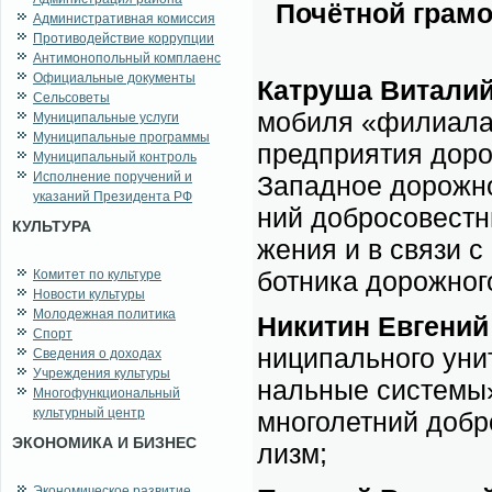
По­чёт­ной гра­мо
Административная комиссия
Противодействие коррупции
Антимонопольный комплаенс
Официальные документы
Ка­тру­ша Ви­та­ли
Сельсоветы
мо­би­ля «фили­а­ла 
Муниципальные услуги
Муниципальные программы
пред­при­я­тия до­ро
Муниципальный контроль
Исполнение поручений и
За­пад­ное до­рож­н
указаний Президента РФ
ний доб­ро­со­вест­
КУЛЬТУРА
же­ния и в свя­зи 
бот­ни­ка до­рож­но­г
Комитет по культуре
Новости культуры
Молодежная политика
Ни­ки­тин Ев­ге­ний
Спорт
ни­ци­паль­но­го уни
Сведения о доходах
Учреждения культуры
наль­ные си­сте­мы» 
Многофункциональный
культурный центр
мно­го­лет­ний доб­р
ЭКОНОМИКА И БИЗНЕС
лизм;
Экономическое развитие