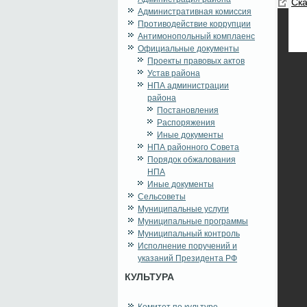
Ска
Административная комиссия
Противодействие коррупции
Антимонопольный комплаенс
Официальные документы
Проекты правовых актов
Устав района
НПА администрации
района
Постановления
Распоряжения
Иные документы
НПА районного Совета
Порядок обжалования
НПА
Иные документы
Сельсоветы
Муниципальные услуги
Муниципальные программы
Муниципальный контроль
Исполнение поручений и
указаний Президента РФ
КУЛЬТУРА