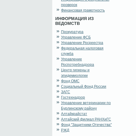
проверок
Финансовая грамотность
ИНФОРМАЦИЯ ИЗ
ВЕДОМСТВ
Прокуратура
Управление ФСБ
Управление Росреестра
Федеральная налоговая
служба
Управление
Роспотребнадзора
Центр гигиены и
эпидемиологии
Фонд ОМС
Социальный Фонд России
ЗАГС
Гостехнадзор
Управление ветеринарии по
Бурлинскому району
Алтайкрайстат
Алтайский филиал РАНХиГС
Фонд "Защитники Отечества"
РЖД