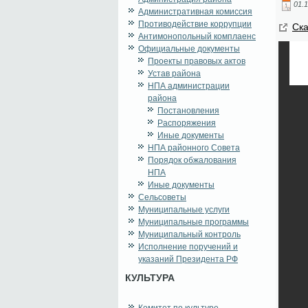
01.1
Административная комиссия
Противодействие коррупции
Ска
Антимонопольный комплаенс
Официальные документы
Проекты правовых актов
Устав района
НПА администрации
района
Постановления
Распоряжения
Иные документы
НПА районного Совета
Порядок обжалования
НПА
Иные документы
Сельсоветы
Муниципальные услуги
Муниципальные программы
Муниципальный контроль
Исполнение поручений и
указаний Президента РФ
КУЛЬТУРА