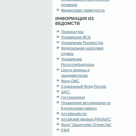
проверок
Финансовая грамотность
ИНФОРМАЦИЯ ИЗ
ВЕДОМСТВ
Прокуратура
Управление ФСБ
Управление Росреестра
Федеральная налоговая
служба
Управление
Роспотребнадзора
Центр гигиены и
эпидемиологии
Фонд ОМС
Социальный Фонд России
ЗАГС
Гостехнадзор
Управление ветеринарии по
Бурлинскому району
Алтайкрайстат
Алтайский филиал РАНХиГС
Фонд "Защитники Отечества"
РЖД