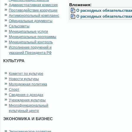
Вло­же­ния:
Административная комиссия
Противодействие коррупции
О рас­ход­ных обя­за­тель­ствах 
Антимонопольный комплаенс
О рас­ход­ных обя­за­тель­ствах
Официальные документы
Сельсоветы
Муниципальные услуги
Муниципальные программы
Муниципальный контроль
Исполнение поручений и
указаний Президента РФ
КУЛЬТУРА
Комитет по культуре
Новости культуры
Молодежная политика
Спорт
Сведения о доходах
Учреждения культуры
Многофункциональный
культурный центр
ЭКОНОМИКА И БИЗНЕС
Экономическое развитие