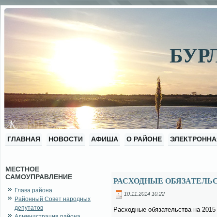
БУР
ГЛАВНАЯ
НОВОСТИ
АФИША
О РАЙОНЕ
ЭЛЕКТРОННА
МЕСТНОЕ
САМОУПРАВЛЕНИЕ
РАСХОДНЫЕ ОБЯЗАТЕЛЬСТ
Глава района
10.11.2014 10:22
Районный Совет народных
депутатов
Рас­ход­ные обя­за­тель­ства на 2015
Администрация района