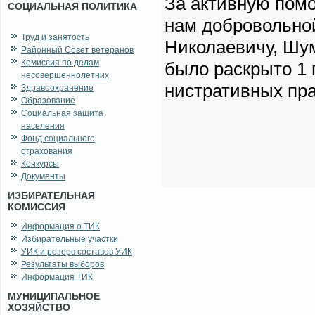
За ак­тив­ную по­м
СОЦИАЛЬНАЯ ПОЛИТИКА
нам доб­ро­воль­но
Труд и занятость
Ни­ко­ла­е­ви­чу, Ш
Районный Совет ветеранов
Комиссия по делам
бы­ло рас­кры­то
1
п
несовершеннолетних
ни­стра­тив­ных пра­
Здравоохранение
Образование
Социальная защита
населения
Фонд социального
страхования
Конкурсы
Документы
ИЗБИРАТЕЛЬНАЯ
КОМИССИЯ
Информация о ТИК
Избирательные участки
УИК и резерв составов УИК
Результаты выборов
Информация ТИК
МУНИЦИПАЛЬНОЕ
ХОЗЯЙСТВО