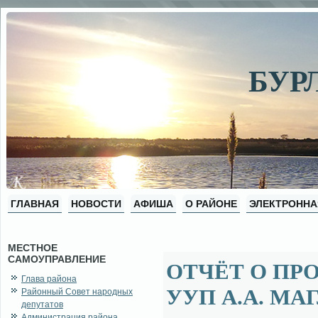
БУР
ГЛАВНАЯ
НОВОСТИ
АФИША
О РАЙОНЕ
ЭЛЕКТРОННА
МЕСТНОЕ
САМОУПРАВЛЕНИЕ
ОТЧЁТ О ПРО
Глава района
УУП А.А. МА
Районный Совет народных
депутатов
Администрация района