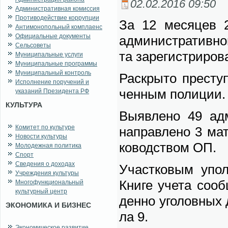
02.02.2016 09:50
Административная комиссия
Противодействие коррупции
За 12 ме­ся­цев 20
Антимонопольный комплаенс
Официальные документы
адми­ни­стра­тив­но­
Сельсоветы
та за­ре­ги­стри­ро­
Муниципальные услуги
Муниципальные программы
Муниципальный контроль
Рас­кры­то пре­сту
Исполнение поручений и
чен­ным по­ли­ции.
указаний Президента РФ
КУЛЬТУРА
Вы­яв­ле­но 49 адм
Комитет по культуре
на­прав­ле­но 3 ма­
Новости культуры
ко­вод­ством ОП.
Молодежная политика
Спорт
Сведения о доходах
Участ­ко­вым упол­
Учреждения культуры
Кни­ге уче­та со­о
Многофункциональный
культурный центр
ден­но уго­лов­ных д
ЭКОНОМИКА И БИЗНЕС
ла 9.
Экономическое развитие