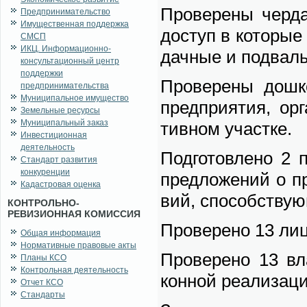
Про­ве­ре­ны чер­д
Предпринимательство
Имущественная поддержка
до­ступ в ко­то­рые
СМСП
ИКЦ. Информационно-
дач­ные и под­валь
консультационный центр
поддержки
Про­ве­ре­ны до­ш
предпринимательства
Муниципальное имущество
пред­при­я­тия, ор­
Земельные ресурсы
Муниципальный заказ
тив­ном участ­ке.
Инвестиционная
деятельность
Под­го­тов­ле­но 2 
Стандарт развития
конкуренции
пред­ло­же­ний о п
Кадастровая оценка
вий, спо­соб­ству­ю
КОНТРОЛЬНО-
РЕВИЗИОННАЯ КОМИССИЯ
Про­ве­ре­но 13 лиц
Общая информация
Нормативные правовые акты
Про­ве­ре­но 13 вл
Планы КСО
Контрольная деятельность
кон­ной ре­а­ли­за­
Отчет КСО
Стандарты