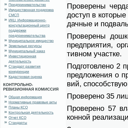
Про­ве­ре­ны чер­
Предпринимательство
Имущественная поддержка
до­ступ в ко­то­рые
СМСП
ИКЦ. Информационно-
дач­ные и под­валь
консультационный центр
поддержки
Про­ве­ре­ны до­ш
предпринимательства
Муниципальное имущество
пред­при­я­тия, ор­
Земельные ресурсы
Муниципальный заказ
тив­ном участ­ке.
Инвестиционная
деятельность
Под­го­тов­ле­но 2 
Стандарт развития
конкуренции
пред­ло­же­ния о п
Кадастровая оценка
вий, спо­соб­ству­ю
КОНТРОЛЬНО-
РЕВИЗИОННАЯ КОМИССИЯ
Про­ве­ре­но 35 лиц
Общая информация
Нормативные правовые акты
Про­ве­ре­но 57 вл
Планы КСО
Контрольная деятельность
кон­ной ре­а­ли­за­
Отчет КСО
Стандарты