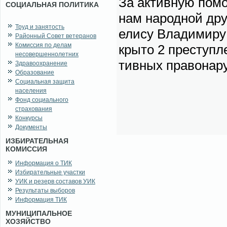
За ак­тив­ную по­м
СОЦИАЛЬНАЯ ПОЛИТИКА
нам на­род­ной дру­
Труд и занятость
ели­су Вла­ди­ми­ру
Районный Совет ветеранов
Комиссия по делам
кры­то
2
пре­ступ­ле
несовершеннолетних
тив­ных пра­во­на­ру
Здравоохранение
Образование
Социальная защита
населения
Фонд социального
страхования
Конкурсы
Документы
ИЗБИРАТЕЛЬНАЯ
КОМИССИЯ
Информация о ТИК
Избирательные участки
УИК и резерв составов УИК
Результаты выборов
Информация ТИК
МУНИЦИПАЛЬНОЕ
ХОЗЯЙСТВО