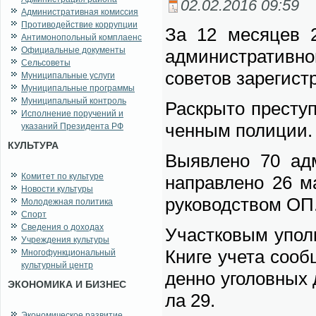
02.02.2016 09:59
Административная комиссия
Противодействие коррупции
За 12 ме­ся­цев 20
Антимонопольный комплаенс
Официальные документы
адми­ни­стра­тив­но
Сельсоветы
со­ве­тов за­ре­ги­с
Муниципальные услуги
Муниципальные программы
Муниципальный контроль
Рас­кры­то пре­сту
Исполнение поручений и
чен­ным по­ли­ции.
указаний Президента РФ
КУЛЬТУРА
Вы­яв­ле­но 70 адм
Комитет по культуре
на­прав­ле­но 26 ма
Новости культуры
ру­ко­вод­ством ОП
Молодежная политика
Спорт
Сведения о доходах
Участ­ко­вым упол­н
Учреждения культуры
Кни­ге уче­та со­об
Многофункциональный
культурный центр
ден­но уго­лов­ных д
ЭКОНОМИКА И БИЗНЕС
ла 29.
Экономическое развитие