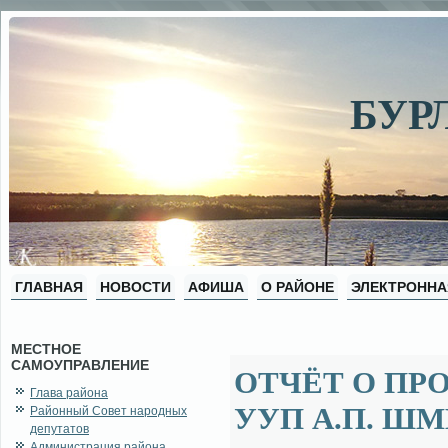
БУР
ГЛАВНАЯ
НОВОСТИ
АФИША
О РАЙОНЕ
ЭЛЕКТРОННА
МЕСТНОЕ
САМОУПРАВЛЕНИЕ
ОТЧЁТ О ПРО
Глава района
УУП А.П. Ш
Районный Совет народных
депутатов
Администрация района