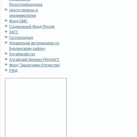
Роспотребнадзора
Центр гигиены и
эпидемиологии
Фонд ОМС
Социальный Фонд России
ЗАГС
Гостехнадзор
Управление ветеринарии по
Бурлинскому району
Алтайкрайстат
Алтайский филиал РАНХиГС
Фонд "Защитники Отечества"
РЖД