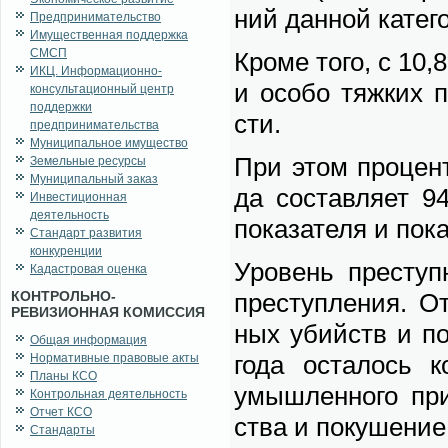
ний дан­ной ка­те­го
Предпринимательство
Имущественная поддержка
СМСП
Кро­ме то­го, с 10
ИКЦ. Информационно-
и осо­бо тяж­ких п
консультационный центр
поддержки
сти.
предпринимательства
Муниципальное имущество
При этом про­цент 
Земельные ресурсы
Муниципальный заказ
да со­став­ля­ет 94
Инвестиционная
деятельность
по­ка­за­те­ля и по­к
Стандарт развития
конкуренции
Уро­вень пре­ступ­
Кадастровая оценка
КОНТРОЛЬНО-
пре­ступ­ле­ния. От
РЕВИЗИОННАЯ КОМИССИЯ
ных убийств и по­
Общая информация
го­да оста­лось к
Нормативные правовые акты
Планы КСО
умыш­лен­но­го при
Контрольная деятельность
Отчет КСО
ства и по­ку­ше­ние
Стандарты