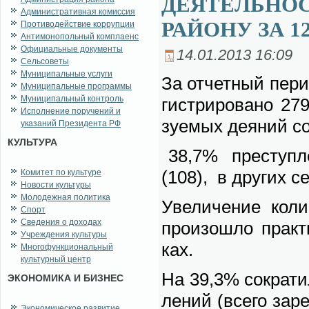
ДЕЯТЕЛЬНОС
Административная комиссия
РАЙОНУ ЗА 1
Противодействие коррупции
Антимонопольный комплаенс
Официальные документы
14.01.2013 16:09
Сельсоветы
Муниципальные услуги
За от­чет­ный пе­ри­
Муниципальные программы
Муниципальный контроль
ги­стри­ро­ва­но 27
Исполнение поручений и
зу­е­мых де­я­ний с
указаний Президента РФ
КУЛЬТУРА
38,7% пре­ступ­ле­
(108), в дру­гих се
Комитет по культуре
Новости культуры
Молодежная политика
Уве­ли­че­ние ко­ли
Спорт
Сведения о доходах
про­изо­шло прак­
Учреждения культуры
ках.
Многофункциональный
культурный центр
На 39,3% со­кра­ти
ЭКОНОМИКА И БИЗНЕС
ле­ний (все­го за­ре
Экономическое развитие