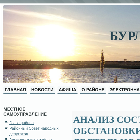
БУР
ГЛАВНАЯ
НОВОСТИ
АФИША
О РАЙОНЕ
ЭЛЕКТРОННА
МЕСТНОЕ
САМОУПРАВЛЕНИЕ
АНАЛИЗ СОС
Глава района
ОБСТАНОВКИ
Районный Совет народных
депутатов
Администрация района