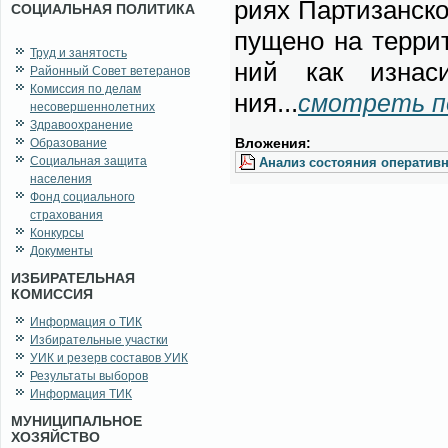
ри­ях Пар­ти­зан­ско
СОЦИАЛЬНАЯ ПОЛИТИКА
пу­ще­но на тер­ри­
Труд и занятость
ний как из­на­си­
Районный Совет ветеранов
Комиссия по делам
ния...
смот­реть п
несовершеннолетних
Здравоохранение
Вло­же­ния:
Образование
Социальная защита
Ана­лиз со­сто­я­ния опе­ра­тив­н
населения
Фонд социального
страхования
Конкурсы
Документы
ИЗБИРАТЕЛЬНАЯ
КОМИССИЯ
Информация о ТИК
Избирательные участки
УИК и резерв составов УИК
Результаты выборов
Информация ТИК
МУНИЦИПАЛЬНОЕ
ХОЗЯЙСТВО