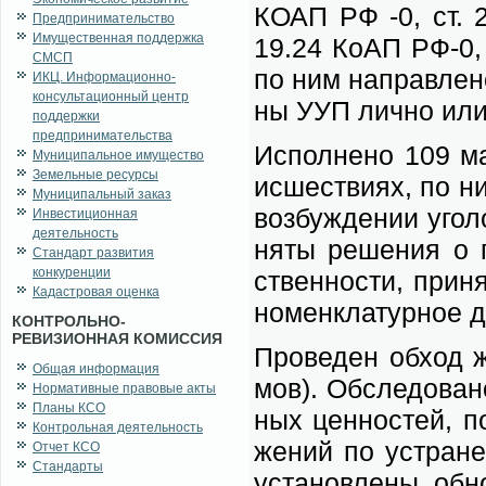
КОАП РФ -0, ст. 2
Предпринимательство
Имущественная поддержка
19.24 КоАП РФ-0, 
СМСП
по ним на­прав­ле­н
ИКЦ. Информационно-
консультационный центр
ны УУП лич­но или 
поддержки
предпринимательства
Ис­пол­не­но 109 ма
Муниципальное имущество
Земельные ресурсы
ис­ше­стви­ях, по ни
Муниципальный заказ
воз­буж­де­нии уго­
Инвестиционная
деятельность
ня­ты ре­ше­ния о п
Стандарт развития
конкуренции
ствен­но­сти, при­н
Кадастровая оценка
но­мен­кла­тур­ное д
КОНТРОЛЬНО-
РЕВИЗИОННАЯ КОМИССИЯ
Про­ве­ден об­ход жи
Общая информация
мов). Об­сле­до­ва­н
Нормативные правовые акты
Планы КСО
ных цен­но­стей, по
Контрольная деятельность
же­ний по устра­не­
Отчет КСО
Стандарты
уста­нов­ле­ны, об­