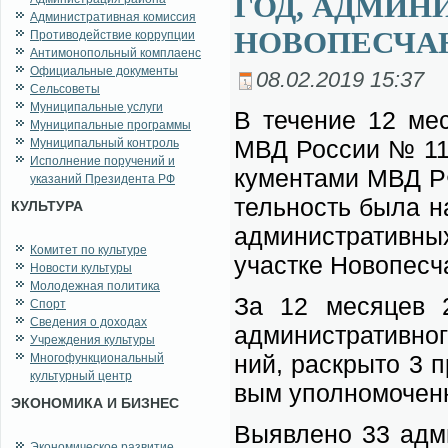
ГОД, АДМИНИ
Административная комиссия
НОВОПЕСЧАН
Противодействие коррупции
Антимонопольный комплаенс
Официальные документы
08.02.2019 15:37
Сельсоветы
Муниципальные услуги
В те­че­ние 12 ме­с
Муниципальные программы
МВД Рос­сии № 1166
Муниципальный контроль
Исполнение поручений и
ку­мен­та­ми МВД Р
указаний Президента РФ
тель­ность бы­ла на
КУЛЬТУРА
адми­ни­стра­тив­н
Комитет по культуре
участ­ке Но­во­пес­ч
Новости культуры
Молодежная политика
За 12 ме­ся­цев 20
Спорт
Сведения о доходах
адми­ни­стра­тив­но
Учреждения культуры
ний, рас­кры­то 3 п
Многофункциональный
культурный центр
вым упол­но­мо­чен­
ЭКОНОМИКА И БИЗНЕС
Вы­яв­ле­но 33 адми
Экономическое развитие