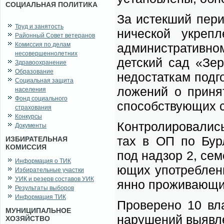
СОЦИАЛЬНАЯ ПОЛИТИКА
За ис­тек­ший пе­ри
Труд и занятость
ни­че­ской укреп­л
Районный Совет ветеранов
Комиссия по делам
адми­ни­стра­тив­
несовершеннолетних
дет­ский сад «Зер­
Здравоохранение
Образование
не­до­стат­кам под­г
Социальная защита
ло­же­ний о при­н
населения
Фонд социального
спо­соб­ству­ю­щих 
страхования
Конкурсы
Кон­тро­ли­ро­ва­лис
Документы
тах в ОП по Бур­ли
ИЗБИРАТЕЛЬНАЯ
КОМИССИЯ
под над­зор 2, се­ме
Информация о ТИК
ю­щих упо­треб­ле­н
Избирательные участки
УИК и резерв составов УИК
ян­но про­жи­ва­ю­щ
Результаты выборов
Информация ТИК
Про­ве­ре­но 10 вла
МУНИЦИПАЛЬНОЕ
на­ру­ше­ний вы­яв­
ХОЗЯЙСТВО