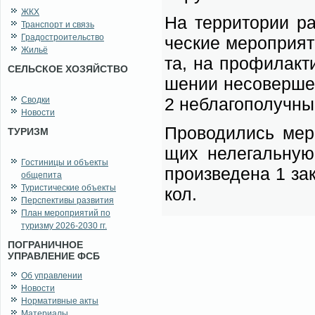
ЖКХ
На тер­ри­то­рии ра
Транспорт и связь
Градостроительство
че­ские ме­ро­при­я
Жильё
та, на про­фи­лак­ти
СЕЛЬСКОЕ ХОЗЯЙСТВО
ше­нии не­со­вер­ше
2 не­бла­го­по­луч­н
Сводки
Новости
Про­во­ди­лись ме­р
ТУРИЗМ
щих не­ле­галь­ную 
Гостиницы и объекты
про­из­ве­де­на 1 за
общепита
Туристические объекты
кол.
Перспективы развития
План мероприятий по
туризму 2026-2030 гг.
ПОГРАНИЧНОЕ
УПРАВЛЕНИЕ ФСБ
Об управлении
Новости
Нормативные акты
Материалы