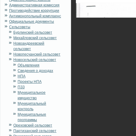
Административная комиссия
Противодействие коррупции
Антимонопольный комплаенс
Официальные документы
Сельсоветы
Бурлинский сельсовет
Михайловский сельсовет
Новоандреевский
сельсовет
Новопесчанский сельсовет
Новосельский сельсовет
Объявления
Сведения о доходах
НПА
Проекты НПА
ПЗЗ
Муниципальное
имущество
Муниципальный
контроль
Муниципальные
программы
Ореховский сельсовет
Партизанский сельсовет