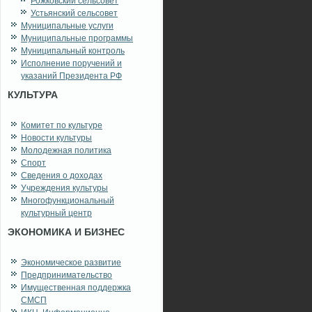
Рожковский сельсовет
Устьянский сельсовет
Муниципальные услуги
Муниципальные программы
Муниципальный контроль
Исполнение поручений и
указаний Президента РФ
КУЛЬТУРА
Комитет по культуре
Новости культуры
Молодежная политика
Спорт
Сведения о доходах
Учреждения культуры
Многофункциональный
культурный центр
ЭКОНОМИКА И БИЗНЕС
Экономическое развитие
Предпринимательство
Имущественная поддержка
СМСП