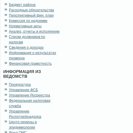
Бюджет района
Расходные обязательства
Перспективный фин. план
Комиссия по недоимке
Нормативные акты
Анализ, отчеты и исполнение
Списки должников по
налогам
Сведения о доходах
Информация о результатах
проверок
Финансовая грамотность
ИНФОРМАЦИЯ ИЗ
ВЕДОМСТВ
Прокуратура
Управление ФСБ
Управление Росреестра
Федеральная налоговая
служба
Управление
Роспотребнадзора
Центр гигиены и
эпидемиологии
Фонд ОМС